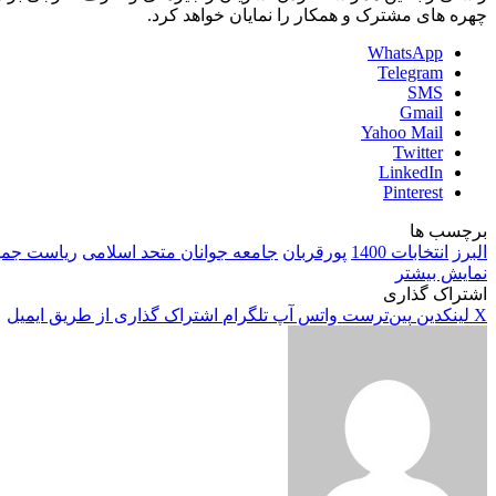
چهره های مشترک و همکار را نمایان خواهد کرد.
WhatsApp
Telegram
SMS
Gmail
Yahoo Mail
Twitter
LinkedIn
Pinterest
برچسب ها
البرز
انتخابات 1400
پورقربان
جامعه جوانان متحد اسلامی
ریاست جم
نمایش بیشتر
اشتراک گذاری
X
لینکدین
‫پین‌ترست
واتس آپ
تلگرام
اشتراک گذاری از طریق ایمیل