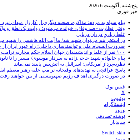
پنج‌شنبه, آگوست 6 2026
خبر فوری
پیام سپاه به مردم: مذاکره، صحنه دیگری از کارزار میدان نبرد
وقتی نظارت «ضد وفاق» خوانده می‌شود؛ روایت یک نطق و واک
غلط زیادیِ دزدان دریایی
در استخر هم می‌توان شهید شد/ ما آیت الله هاشمی را شهید می‌
ضرورت انسجام ملی و توانمندسازی داخلی؛ راه عبور ایران از 
۱۰۰ نفر از علما و اندیشمندان جهان اسلام حکم محاربه ترامپ و نتانیاهو را صادر کردند
پیام خانواده شهید حاجی‌زاده به سردار موسوی/ مسیر را تا نابو
نظریه‌پرداز آمریکایی: اسرائیل به آتش‌بس پایبند نمی‌ماند
پاسخ عراقچی به تهدیدهای وقیحانه ترامپ علیه رهبر معظم انق
در صورت درگیری اهداف رژیم صهیونیستی از بین خواهند رفت
فیس بوک
X
یوتیوب
اینستاگرام
ورود
نوشته تصادفی
سایدبار
Switch skin
ورود