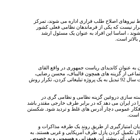
ط نیروهای اصلاح طلب فراری اداره می شوند، تمرکز
قرار نیست که یکی از فرماندهان نظامی فعلی کشور
د ، اساسا این افراد به عنوان یک مسئول ارشد
الاتر است.
به عنوان کاندیدای ریاست جمهوری در واقع القای
انی نهایتا می تواند زمینه ترس اجتماعی از گزینه های همچون قالیباف، محسن رضایی،
حسین دهقان و… را نیز فرآهم کند و بدین ترتیب تعدادی از رقبای احتمالی را منزوی کنند. برای کسانی که «من سرهنگ نیستم» را در انتخابات سال 92 تبدیل به یک پروژه تبلیغاتی کردن، تکرار روش
جسته سازی دروغین گزینه نظامی و نظامی گری در
ا در ایران می دهد که در برابر طرف خارجی مقتدر باشد
ر افکار عمومی دچار آدرس های غلط و تردید شود. شکستن
یان امتیازگیری از طریق روند یک طرفه مذاکرات و
ل تکمیل کردن پازل طرف آمریکایی و غربی هستند. به
تند؟! ریز بینی در پروژه های رسانه ای و روانی آتی بیشتر این همفزایی و هسمویی و به خصوص