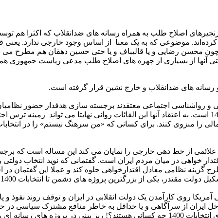
زنجیرهای اصلاح طلب به همراه رسانه های ضدانقلاب که اکثرا هم توس
رده‌اند. موضوعی که به یک معنا از اساس وجود خارجی ندارد. یعنی 
ون محسن رضایی و یا قالیباف و یا حتی حسین دهقان هم مطرح می شون
ی آنها از بسیاری از چهره های اصلاح طلب مدعی ریاست جمهوری هم ب
 رسانه های ضدانقلاب و خارج نشین قرار گرفته است.
ی و رواشناسی اجتماعی معتقدند برجسته سازی هدفدار حضور نظامیان 
دوباره غیر مستقیم سایه جنگ در افکار عمومی در آستانه انتخابات 1400 است. به اعتقاد آنها این القائات رو
ی علائمی از خط دهی خارجی را نمایان می کند این مساله است که بر
ار خواهی در میان مردم ایران است. گفتمانی که نوید انتخاب دولتی ر
طرح گزینه نظامی معادل اقتدارخواهی جلوه کند و عملا این گفتمان د
ت مقتدر، یکی از بزرگترین پروژه های دشمن تا انتخابات 1400 است.
یکا روی کارآمدن یک دولت انقلابی در ایران و توقف روند نفوذ و پا
خل ایران از سرآگاهی و یا حداقل به خاطر منافع مشترک سیاسی در حا
راستی رابطین همراستا کردن نشریان زنجیره ای و طرف خارجی برای انتخابات 1400 چه کسانی هس