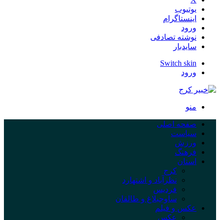
یوتیوب
اینستاگرام
ورود
نوشته تصادفی
سایدبار
Switch skin
ورود
منو
صفحه اصلی
سیاست
ورزش
فرهنگ
استان
کرج
نظرآباد و اشتهارد
فردیس
ساوجبلاغ و طالقان
عکس و فیلم
عکس