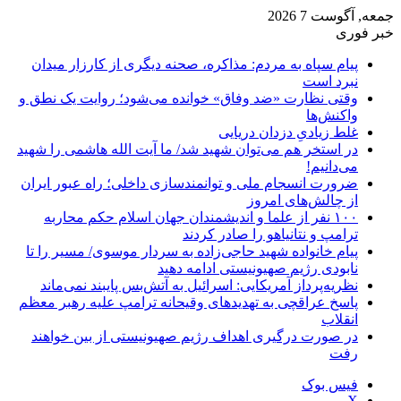
جمعه, آگوست 7 2026
خبر فوری
پیام سپاه به مردم: مذاکره، صحنه دیگری از کارزار میدان
نبرد است
وقتی نظارت «ضد وفاق» خوانده می‌شود؛ روایت یک نطق و
واکنش‌ها
غلط زیادیِ دزدان دریایی
در استخر هم می‌توان شهید شد/ ما آیت الله هاشمی را شهید
می‌دانیم!
ضرورت انسجام ملی و توانمندسازی داخلی؛ راه عبور ایران
از چالش‌های امروز
۱۰۰ نفر از علما و اندیشمندان جهان اسلام حکم محاربه
ترامپ و نتانیاهو را صادر کردند
پیام خانواده شهید حاجی‌زاده به سردار موسوی/ مسیر را تا
نابودی رژیم صهیونیستی ادامه دهید
نظریه‌پرداز آمریکایی: اسرائیل به آتش‌بس پایبند نمی‌ماند
پاسخ عراقچی به تهدیدهای وقیحانه ترامپ علیه رهبر معظم
انقلاب
در صورت درگیری اهداف رژیم صهیونیستی از بین خواهند
رفت
فیس بوک
X