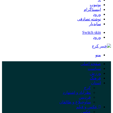
یوتیوب
اینستاگرام
ورود
نوشته تصادفی
سایدبار
Switch skin
ورود
منو
صفحه اصلی
سیاست
ورزش
فرهنگ
استان
کرج
نظرآباد و اشتهارد
فردیس
ساوجبلاغ و طالقان
عکس و فیلم
عکس