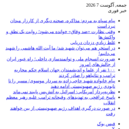
جمعه, آگوست 7 2026
خبر فوری
پیام سپاه به مردم: مذاکره، صحنه دیگری از کارزار میدان
نبرد است
وقتی نظارت «ضد وفاق» خوانده می‌شود؛ روایت یک نطق و
واکنش‌ها
غلط زیادیِ دزدان دریایی
در استخر هم می‌توان شهید شد/ ما آیت الله هاشمی را شهید
می‌دانیم!
ضرورت انسجام ملی و توانمندسازی داخلی؛ راه عبور ایران
از چالش‌های امروز
۱۰۰ نفر از علما و اندیشمندان جهان اسلام حکم محاربه
ترامپ و نتانیاهو را صادر کردند
پیام خانواده شهید حاجی‌زاده به سردار موسوی/ مسیر را تا
نابودی رژیم صهیونیستی ادامه دهید
نظریه‌پرداز آمریکایی: اسرائیل به آتش‌بس پایبند نمی‌ماند
پاسخ عراقچی به تهدیدهای وقیحانه ترامپ علیه رهبر معظم
انقلاب
در صورت درگیری اهداف رژیم صهیونیستی از بین خواهند
رفت
فیس بوک
X