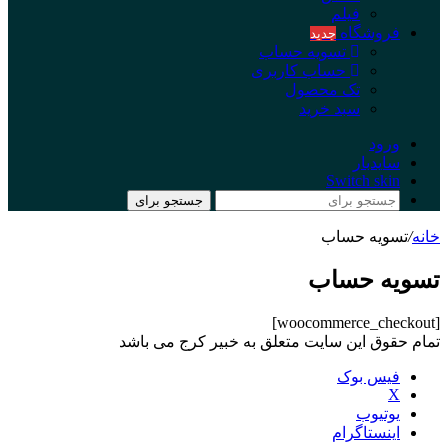
فیلم
فروشگاه
جدید
تسویه حساب
حساب کاربری
تک محصول
سبد خرید
ورود
سایدبار
Switch skin
جستجو برای
خانه
/
تسویه حساب
تسویه حساب
[woocommerce_checkout]
تمام حقوق این سایت متعلق به خبیر کرج می باشد
فیس بوک
X
یوتیوب
اینستاگرام