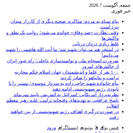
جمعه, آگوست 7 2026
خبر فوری
پیام سپاه به مردم: مذاکره، صحنه دیگری از کارزار میدان
نبرد است
وقتی نظارت «ضد وفاق» خوانده می‌شود؛ روایت یک نطق و
واکنش‌ها
غلط زیادیِ دزدان دریایی
در استخر هم می‌توان شهید شد/ ما آیت الله هاشمی را شهید
می‌دانیم!
ضرورت انسجام ملی و توانمندسازی داخلی؛ راه عبور ایران
از چالش‌های امروز
۱۰۰ نفر از علما و اندیشمندان جهان اسلام حکم محاربه
ترامپ و نتانیاهو را صادر کردند
پیام خانواده شهید حاجی‌زاده به سردار موسوی/ مسیر را تا
نابودی رژیم صهیونیستی ادامه دهید
نظریه‌پرداز آمریکایی: اسرائیل به آتش‌بس پایبند نمی‌ماند
پاسخ عراقچی به تهدیدهای وقیحانه ترامپ علیه رهبر معظم
انقلاب
در صورت درگیری اهداف رژیم صهیونیستی از بین خواهند
رفت
X
فیس بوک
یوتیوب
اینستاگرام
ورود