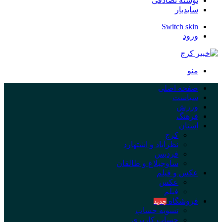
نوشته تصادفی
سایدبار
Switch skin
ورود
منو
صفحه اصلی
سیاست
ورزش
فرهنگ
استان
کرج
نظرآباد و اشتهارد
فردیس
ساوجبلاغ و طالقان
عکس و فیلم
عکس
فیلم
فروشگاه
جدید
تسویه حساب
حساب کاربری