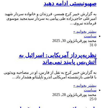
صهیونیستی ادامه دهید
به گزارش خبیر کرج همسر، فرزندان و خانواده سردار شهید
امیرعلی حاجی‌زاده طی پیامی به سردار سیدمجید موسوی
فرمانده نیروی…
بیشتر بخوانید »
سیاست
محمد پورقربان
ژوئن 30, 2025
31
0
نظریه‌پرداز آمریکایی: اسرائیل به
آتش‌بس پایبند نمی‌ماند
به گزارش خبیر کرج به نقل از فارس، او در مصاحبه ویدئویی
با قاضی بازنشسته آمریکایی اندرو ناپلیتانو هشدار داد…
بیشتر بخوانید »
سیاست
محمد پورقربان
ژوئن 28, 2025
25
0