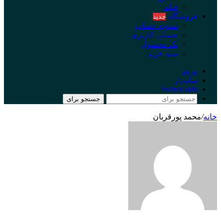
فیلم
فروشگاه
جدید
تسویه حساب
حساب کاربری
تک محصول
سبد خرید
ورود
سایدبار
Switch skin
جستجو برای
خانه
/
محمد پورقربان