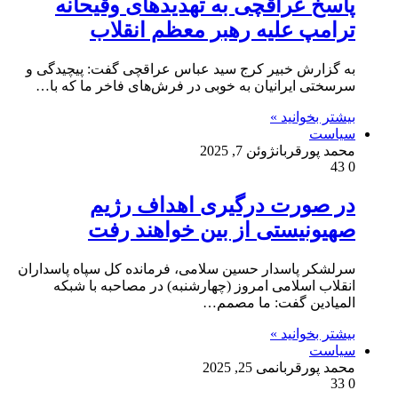
پاسخ عراقچی به تهدیدهای وقیحانه
ترامپ علیه رهبر معظم انقلاب
به گزارش خبیر کرج سید عباس عراقچی گفت: پیچیدگی و
سرسختی ایرانیان به خوبی در فرش‌های فاخر ما که با…
بیشتر بخوانید »
سیاست
محمد پورقربان
ژوئن 7, 2025
43
0
در صورت درگیری اهداف رژیم
صهیونیستی از بین خواهند رفت
سرلشکر پاسدار حسین سلامی، فرمانده کل سپاه پاسداران
انقلاب اسلامی امروز (چهارشنبه) در مصاحبه با شبکه
المیادین گفت: ما مصمم…
بیشتر بخوانید »
سیاست
محمد پورقربان
می 25, 2025
33
0