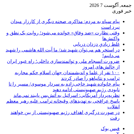
جمعه, آگوست 7 2026
خبر فوری
پیام سپاه به مردم: مذاکره، صحنه دیگری از کارزار میدان
نبرد است
وقتی نظارت «ضد وفاق» خوانده می‌شود؛ روایت یک نطق و
واکنش‌ها
غلط زیادیِ دزدان دریایی
در استخر هم می‌توان شهید شد/ ما آیت الله هاشمی را شهید
می‌دانیم!
ضرورت انسجام ملی و توانمندسازی داخلی؛ راه عبور ایران
از چالش‌های امروز
۱۰۰ نفر از علما و اندیشمندان جهان اسلام حکم محاربه
ترامپ و نتانیاهو را صادر کردند
پیام خانواده شهید حاجی‌زاده به سردار موسوی/ مسیر را تا
نابودی رژیم صهیونیستی ادامه دهید
نظریه‌پرداز آمریکایی: اسرائیل به آتش‌بس پایبند نمی‌ماند
پاسخ عراقچی به تهدیدهای وقیحانه ترامپ علیه رهبر معظم
انقلاب
در صورت درگیری اهداف رژیم صهیونیستی از بین خواهند
رفت
فیس بوک
X