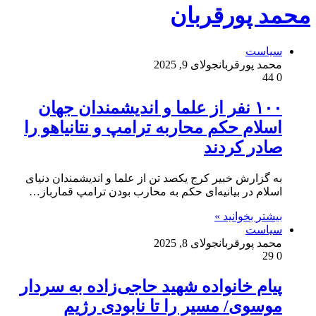
محمد پورقربان
سیاست
محمد پورقربان
جولای 9, 2025
44
0
۱۰۰ نفر از علما و اندیشمندان جهان
اسلام حکم محاربه ترامپ و نتانیاهو را
صادر کردند
به گزارش خبیر کرج یکصد تن از علما و اندیشمندان دنیای
اسلام در بیانیه‌ای حکم به محارب بودن ترامپ قمارباز…
بیشتر بخوانید »
سیاست
محمد پورقربان
جولای 8, 2025
29
0
پیام خانواده شهید حاجی‌زاده به سردار
موسوی/ مسیر را تا نابودی رژیم