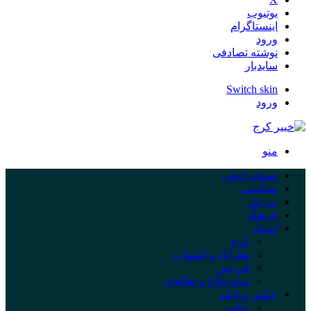
یوتیوب
اینستاگرام
ورود
نوشته تصادفی
سایدبار
Switch skin
ورود
منو
صفحه اصلی
سیاست
ورزش
فرهنگ
استان
کرج
نظرآباد و اشتهارد
فردیس
ساوجبلاغ و طالقان
عکس و فیلم
عکس