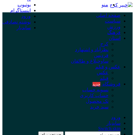
منو
یوتیوب
اینستاگرام
صفحه اصلی
ورود
سیاست
نوشته تصادفی
ورزش
سایدبار
فرهنگ
استان
کرج
نظرآباد و اشتهارد
فردیس
ساوجبلاغ و طالقان
عکس و فیلم
عکس
فیلم
فروشگاه
جدید
تسویه حساب
حساب کاربری
تک محصول
سبد خرید
ورود
سایدبار
Switch skin
جستجو برای