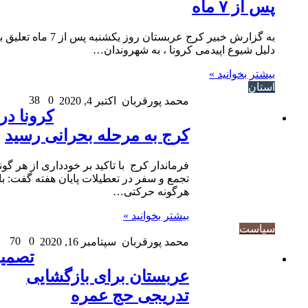
پس از ۷ ماه
به گزارش خبیر کرج عربستان روز یکشنبه پس از 7 ماه تعلیق به
دلیل شیوع اپیدمی کرونا ، به شهروندان…
بیشتر بخوانید »
استان
38
0
محمد پورقربان
اکتبر 4, 2020
کرونا در
کرج به مرحله بحرانی رسید
فرماندار کرج با تاکید بر خودداری از هر گونه
تجمع و سفر در تعطیلات پایان هفته گفت: با
هرگونه حرکتی…
بیشتر بخوانید »
سیاست
70
0
محمد پورقربان
سپتامبر 16, 2020
تصمیم
عربستان برای بازگشایی
تدریجی حج عمره