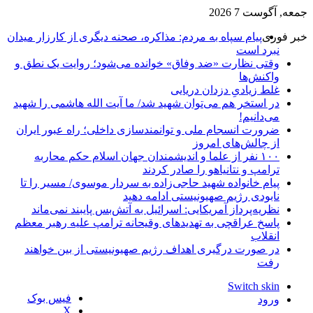
عه, آگوست 7 2026
بر فوری
پیام سپاه به مردم: مذاکره، صحنه دیگری از کارزار میدان
نبرد است
وقتی نظارت «ضد وفاق» خوانده می‌شود؛ روایت یک نطق و
واکنش‌ها
غلط زیادیِ دزدان دریایی
در استخر هم می‌توان شهید شد/ ما آیت الله هاشمی را شهید
می‌دانیم!
ضرورت انسجام ملی و توانمندسازی داخلی؛ راه عبور ایران
از چالش‌های امروز
۱۰۰ نفر از علما و اندیشمندان جهان اسلام حکم محاربه
ترامپ و نتانیاهو را صادر کردند
پیام خانواده شهید حاجی‌زاده به سردار موسوی/ مسیر را تا
نابودی رژیم صهیونیستی ادامه دهید
نظریه‌پرداز آمریکایی: اسرائیل به آتش‌بس پایبند نمی‌ماند
پاسخ عراقچی به تهدیدهای وقیحانه ترامپ علیه رهبر معظم
انقلاب
در صورت درگیری اهداف رژیم صهیونیستی از بین خواهند
رفت
Switch skin
فیس بوک
ورود
X