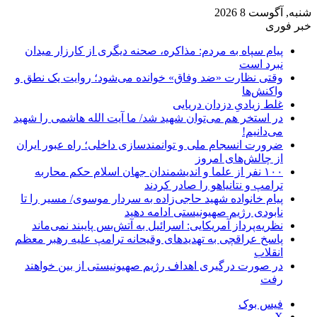
شنبه, آگوست 8 2026
خبر فوری
پیام سپاه به مردم: مذاکره، صحنه دیگری از کارزار میدان
نبرد است
وقتی نظارت «ضد وفاق» خوانده می‌شود؛ روایت یک نطق و
واکنش‌ها
غلط زیادیِ دزدان دریایی
در استخر هم می‌توان شهید شد/ ما آیت الله هاشمی را شهید
می‌دانیم!
ضرورت انسجام ملی و توانمندسازی داخلی؛ راه عبور ایران
از چالش‌های امروز
۱۰۰ نفر از علما و اندیشمندان جهان اسلام حکم محاربه
ترامپ و نتانیاهو را صادر کردند
پیام خانواده شهید حاجی‌زاده به سردار موسوی/ مسیر را تا
نابودی رژیم صهیونیستی ادامه دهید
نظریه‌پرداز آمریکایی: اسرائیل به آتش‌بس پایبند نمی‌ماند
پاسخ عراقچی به تهدیدهای وقیحانه ترامپ علیه رهبر معظم
انقلاب
در صورت درگیری اهداف رژیم صهیونیستی از بین خواهند
رفت
فیس بوک
X