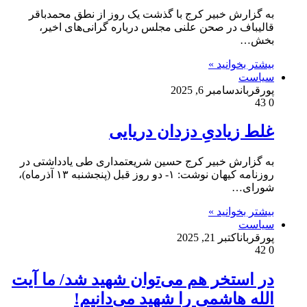
به گزارش خبیر کرج با گذشت یک روز از نطق محمدباقر
قالیباف در صحن علنی مجلس درباره گرانی‌های اخیر،
بخش…
بیشتر بخوانید »
سیاست
پورقربان
دسامبر 6, 2025
43
0
غلط زیادیِ دزدان دریایی
به گزارش خبیر کرج حسین شریعتمداری طی یادداشتی در
روزنامه کیهان نوشت: ۱- دو روز قبل (پنجشنبه ۱۳ آذرماه‌)،
شورای…
بیشتر بخوانید »
سیاست
پورقربان
اکتبر 21, 2025
42
0
در استخر هم می‌توان شهید شد/ ما آیت
الله هاشمی را شهید می‌دانیم!