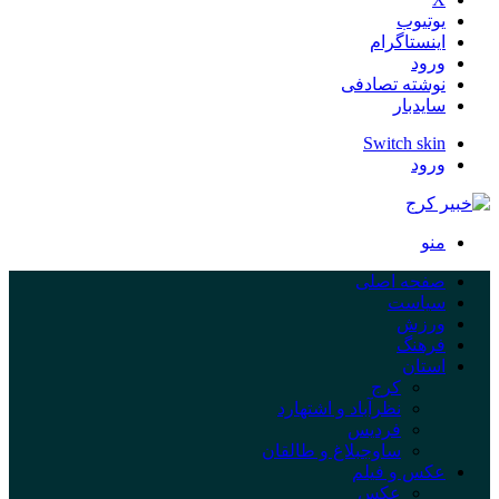
یوتیوب
اینستاگرام
ورود
نوشته تصادفی
سایدبار
Switch skin
ورود
منو
صفحه اصلی
سیاست
ورزش
فرهنگ
استان
کرج
نظرآباد و اشتهارد
فردیس
ساوجبلاغ و طالقان
عکس و فیلم
عکس