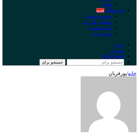
فیلم
فروشگاه
جدید
تسویه حساب
حساب کاربری
تک محصول
سبد خرید
ورود
سایدبار
Switch skin
جستجو برای
خانه
/
پورقربان