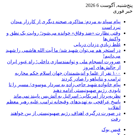
پنج‌شنبه, آگوست 6 2026
خبر فوری
پیام سپاه به مردم: مذاکره، صحنه دیگری از کارزار میدان
نبرد است
وقتی نظارت «ضد وفاق» خوانده می‌شود؛ روایت یک نطق و
واکنش‌ها
غلط زیادیِ دزدان دریایی
در استخر هم می‌توان شهید شد/ ما آیت الله هاشمی را شهید
می‌دانیم!
ضرورت انسجام ملی و توانمندسازی داخلی؛ راه عبور ایران
از چالش‌های امروز
۱۰۰ نفر از علما و اندیشمندان جهان اسلام حکم محاربه
ترامپ و نتانیاهو را صادر کردند
پیام خانواده شهید حاجی‌زاده به سردار موسوی/ مسیر را تا
نابودی رژیم صهیونیستی ادامه دهید
نظریه‌پرداز آمریکایی: اسرائیل به آتش‌بس پایبند نمی‌ماند
پاسخ عراقچی به تهدیدهای وقیحانه ترامپ علیه رهبر معظم
انقلاب
در صورت درگیری اهداف رژیم صهیونیستی از بین خواهند
رفت
فیس بوک
X