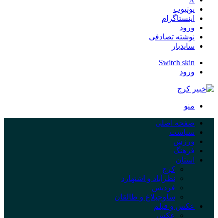
یوتیوب
اینستاگرام
ورود
نوشته تصادفی
سایدبار
Switch skin
ورود
منو
صفحه اصلی
سیاست
ورزش
فرهنگ
استان
کرج
نظرآباد و اشتهارد
فردیس
ساوجبلاغ و طالقان
عکس و فیلم
عکس