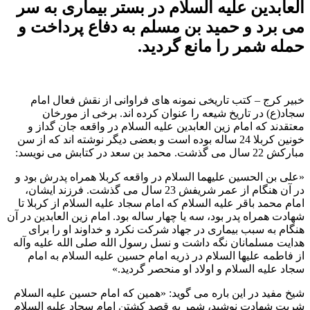
العابدین علیه السلام در بستر بیماری به سر
می برد و حمید بن مسلم به دفاع پرداخت و
حمله شمر را مانع گردید.
خبیر کرج – کتب تاریخی نمونه های فراوانی از نقش فعال امام
سجاد(ع) در تاریخ شیعه را عنوان کرده اند. برخی از مورخان
معتقدند که امام زین العابدین علیه السلام در واقعه جان گداز و
خونین کربلا 24 ساله بوده است و بعضی دیگر نوشته اند که از سن
مبارکش 22 سال می گذشت. محمد بن سعد در کتابش می نویسد:
«علی بن الحسین علیهما السلام در واقعه کربلا همراه پدرش بود و
در آن هنگام از عمر شریفش 23 سال می گذشت. فرزند ایشان،
امام محمد باقر علیه السلام که امام سجاد علیه السلام از کربلا تا
شهادت همراه پدر بود، سه یا چهار ساله بود. امام زین العابدین در آن
هنگام به سبب بیماری در جهاد شرکت نکرد و خداوند او را برای
هدایت مسلمانان نگه داشت و نسل رسول الله صلی الله علیه وآله
از فاطمه علیها السلام در ذریه امام حسین علیه السلام به امام
سجاد علیه السلام و اولاد او منحصر گردید.»
شیخ مفید در این باره می گوید: «همین که امام حسین علیه السلام
شربت شهادت نوشید، شمر به قصد کشتن امام سجاد علیه السلام