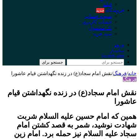
فیلم
فروشگاه
جدید
تسویه حساب
حساب کاربری
تک محصول
سبد خرید
ورود
سایدبار
Switch skin
جستجو برای
خانه
/
فرهنگ
/
نقش امام سجاد(ع) در زنده نگهداشتن قیام عاشورا
فرهنگ
نقش امام سجاد(ع) در زنده نگهداشتن قیام
عاشورا
همین که امام حسین علیه السلام شربت
شهادت نوشید، شمر به قصد کشتن امام
سجاد علیه السلام نیز حمله برد. امام زین