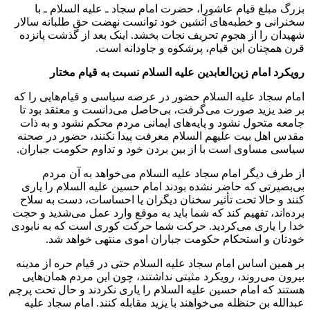
بزرگ مبلغ قیام عاشورا، حضرت امام سجاد ـ علیه السلام ـ با
سخنرانی و خطبه‌های آتشین خود توانست نهضت حق طلبانه سالار
شهیدان را از هجوم تحریف نجات بخشد. اینک بعد از گذشت پانزده
قرن همچنان این قیام، پرشکوه و جاودانه است.
رویکرد امام زین‌العابدین علیه السلام نسبت به قیام مختار
امام سجاد علیه السلام حضور در عرصه سیاسی و قیام‌هایی را که
بر ضد یزید صورت می‌گرفت، بی‌حاصل می‌دانست و معتقد بود تا
جامعه متحول نشود و پایه‌های ایمانی مردم محکم نشود و به ذات
مقدس اهل بیت علیهم السلام معرفت پیدا نکنند، حضور در صحنه
سیاسی مساوی است با از بین بردن خود و تداوم حکومت جباران.
از طرف دیگر امام سجاد علیه السلام می‌خواهد به آن مردم
بی‌بصیرتی که حاضر نشده بودند امام حسین علیه السلام را یاری
کنند و حالا تحت تأثیر سخنان دیگران یا احساسات، دست به سلاح
برده‌اند، تفهیم کند که شما باید به موقع وارد عمل می‌شدید و حجت
خدا را یاری می‌کردید. حرکت شما حرکت کوری است که به نابودی
خودتان و استحکام حکومت جباران اموی منتهی خواهد شد.
بر همین اساس امام سجاد علیه السلام حتی در قیام حره از مدینه
بیرون می‌روند، رویکرد مثبتی نداشتند، چون این مردم همان‌هایی
هستند که امام حسین علیه السلام را یاری نکردند و حال تحت پرچم
عبدالله بن حنظله می‌خواهند با یزید مقابله کنند. امام سجاد علیه