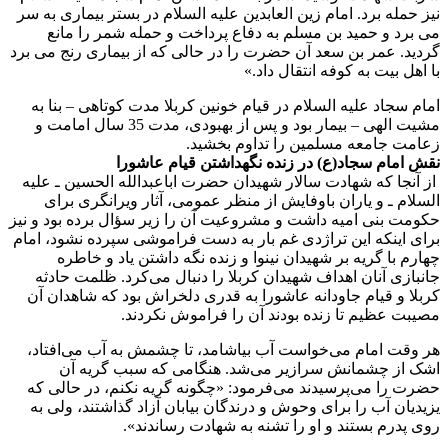
نیز حمله برد. امام زین العابدین علیه السلام در بستر بیماری به سر
می برد و حمید بن مسلم به دفاع پرداخت و حمله شمر را مانع
گردید. عمر بن سعد آن حضرت را در حالی که از بیماری رنج می برد
با اهل بیت به کوفه انتقال داد.»
امام سجاد علیه السلام در قیام خونین کربلا مدت کوتاهی – بنا به
مشیت الهی – بیمار بود و پس از بهبودی، مدت 35 سال امامت و
زعامت جامعه مسلمین را تداوم بخشید.
نقش امام سجاد(ع) در زنده نگهداشتن قیام عاشورا
از آنجا که شهادت سالار شهیدان حضرت اباعبدالله الحسین ـ علیه
السلام ـ و یاران باوفایش از منظر عمومی، آثار ویرانگری برای
حکومت بنی امیه داشت و مشروعیت آن را زیر سؤال برده بود و نیز
برای اینکه این تراژدی غم بار به دست فراموشی سپرده نشود، امام
چهارم با گریه بر شهیدان نینوا و زنده نگه داشتن یاد و خاطره
جانبازی آنان اهداف شهیدان کربلا را دنبال می‌کرد. ظلمت حادثه
کربلا و قیام جاودانه عاشورا به قدری دلخراش بود که شاهدان آن
مصیبت عظیم تا زنده بودند آن را فراموش نکردند.
هر وقت امام می‌خواست آب بیاشامد، تا چشمش به آب می‌افتاد،
اشک از چشمانش سرازیر می‌شد. هنگامی که سبب گریه آن
حضرت را می‌پرسیدند می‌فرمود: «چگونه گریه نکنم، در حالی که
یزیدیان آب را برای وحوش و درندگان بیابان آزاد گذاشتند، ولی به
روی پدرم بستند و او را تشنه به شهادت رساندند».