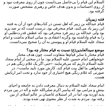
السلام این قیام را بی‌حاصل می‌دانست چون از روی معرفت نبود و
از روی احساسات و بدون هدف خاص و رهبری مشخص صورت
گرفته بود.
فتنه زبیریان
قیام عبدالله بن زبیر که اهل تسنن در کتاب‌های خود از آن به فتنه
ابن زبیر یاد می‌کنند، قیام منحرفی بود. درست است که بر ضد یزید
بود ولی عبدالله بن زبیر فرد منحرفی بود که عطش قدرت‌طلبی او
را به قیام واداشته بود وگرنه اعتقادی به مبانی اسلام نداشت و امام
سجاد علیه السلام قیام او و پیوستن به آن را صحیح نمی‌دانست.
موضع سیدالعابدین(ع) نسبت به قیام مختار چه بود؟
قیام مختار با سایر قیام‌ها متفاوت است. چون هدف مختار
خونخواهی امام حسین علیه السلام بود. ما در سخنی از امام سجاد
علیه السلام داریم که می‌فرمایند: «حتی اگر یک غلام زنگی هم در
خونخواهی ما اهل بیت قیام کند، کارش مورد تایید ماست». در
صورتی که غلام زنگی هیچ اختیاری از خود ندارد و تحت امر اربابش
هست.
امام سجاد علیه السلام به دنبال معرفت دادن به جامعه و احیای
بینش و مرامی بود که پیامبر اکرم صلی‌الله علیه و آله در بین مردم
پدید آورده بود، اما در اثر استیلای غاصبان بر عالم اسلام، از بین
رفته بود. مردم به شدت از نظر معنوی تهی شده بودند.