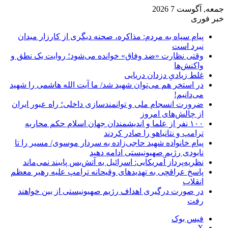
جمعه, آگوست 7 2026
خبر فوری
پیام سپاه به مردم: مذاکره، صحنه دیگری از کارزار میدان
نبرد است
وقتی نظارت «ضد وفاق» خوانده می‌شود؛ روایت یک نطق و
واکنش‌ها
غلط زیادیِ دزدان دریایی
در استخر هم می‌توان شهید شد/ ما آیت الله هاشمی را شهید
می‌دانیم!
ضرورت انسجام ملی و توانمندسازی داخلی؛ راه عبور ایران
از چالش‌های امروز
۱۰۰ نفر از علما و اندیشمندان جهان اسلام حکم محاربه
ترامپ و نتانیاهو را صادر کردند
پیام خانواده شهید حاجی‌زاده به سردار موسوی/ مسیر را تا
نابودی رژیم صهیونیستی ادامه دهید
نظریه‌پرداز آمریکایی: اسرائیل به آتش‌بس پایبند نمی‌ماند
پاسخ عراقچی به تهدیدهای وقیحانه ترامپ علیه رهبر معظم
انقلاب
در صورت درگیری اهداف رژیم صهیونیستی از بین خواهند
رفت
فیس بوک
X