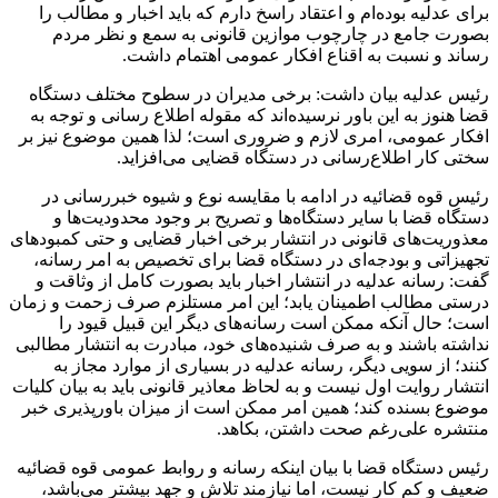
برای عدلیه بوده‌ام و اعتقاد راسخ دارم که باید اخبار و مطالب را
بصورت جامع در چارچوب موازین قانونی به سمع و نظر مردم
رساند و نسبت به اقناع افکار عمومی اهتمام داشت.
رئیس عدلیه بیان داشت: برخی مدیران در سطوح مختلف دستگاه
قضا هنوز به این باور نرسیده‌اند که مقوله اطلاع رسانی و توجه به
افکار عمومی، امری لازم و ضروری است؛ لذا همین موضوع نیز بر
سختی کار اطلاع‌رسانی در دستگاه قضایی می‌افزاید.
رئیس قوه قضائیه در ادامه با مقایسه نوع و شیوه خبررسانی در
دستگاه قضا با سایر دستگاه‌ها و تصریح بر وجود محدودیت‌ها و
معذوریت‌های قانونی در انتشار برخی اخبار قضایی و حتی کمبود‌های
تجهیزاتی و بودجه‌ای در دستگاه قضا برای تخصیص به امر رسانه،
گفت: رسانه عدلیه در انتشار اخبار باید بصورت کامل از وثاقت و
درستی مطالب اطمینان یابد؛ این امر مستلزم صرف زحمت و زمان
است؛ حال آنکه ممکن است رسانه‌های دیگر این قبیل قیود را
نداشته باشند و به صرف شنیده‌های خود، مبادرت به انتشار مطالبی
کنند؛ از سویی دیگر، رسانه عدلیه در بسیاری از موارد مجاز به
انتشار روایت اول نیست و به لحاظ معاذیر قانونی باید به بیان کلیات
موضوع بسنده کند؛ همین امر ممکن است از میزان باورپذیری خبر
منتشره علی‌رغم صحت داشتن، بکاهد.
رئیس دستگاه قضا با بیان اینکه رسانه و روابط عمومی قوه قضائیه
ضعیف و کم کار نیست، اما نیازمند تلاش و جهد بیشتر می‌باشد،