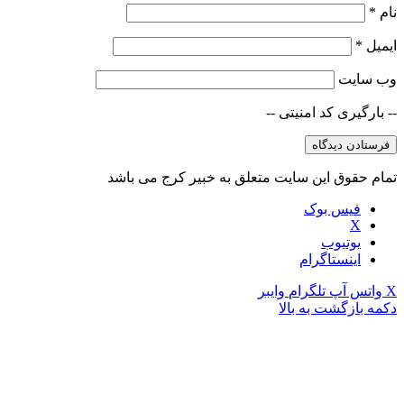
نام
*
ایمیل
*
وب‌ سایت
-- بارگیری کد امنیتی --
تمام حقوق این سایت متعلق به خبیر کرج می باشد
فیس بوک
X
یوتیوب
اینستاگرام
X
واتس آپ
تلگرام
وایبر
دکمه بازگشت به بالا