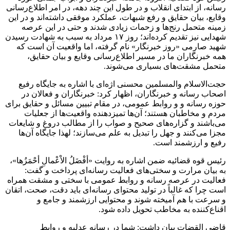
رسانه، از ابتدای انقلاب و در طول این چند دهه، در امر اطلاع‌رسانی
وقایع، بیان حقایق و رفع شبهات، عملکرد موفقی داشته‌اند و در این
زمینه متحمل رنج‌ها و زحمات زیادی شدند و حتی در این عرصه
شهدایی نیز تقدیم کرده‌اند؛ روز ۱۷ مرداد به سبب به شهادت رسیدن
شهید صارمی «روز خبرنگار» نام گرفته، اما واقعیت آن است که
همه خبرنگاران ما در مسیر اطلاع‌رسانی وقایع و بیان حقایق،
متحمل مشقت‌های بسیاری می‌شوند.
حجت‌الاسلام و‌المسلمین محسنی اژه‌ای با اشاره به جایگاه رفیع
اصحاب رسانه و خبرنگاران، اظهار کرد: خبرنگاران و فعالان در
حوزه رسانه و و روابط عمومی، در مقام تبیین مسائل و حقایق برای
مردم و مخاطبان هستند؛ آن‌ها تمیز‌دهنده واقعیت‌ها از جعلیات
می‌باشند و گزاره‌های صحیح و صواب را از مطالب دروغ و شایعات
مجزا می‌کنند و جهل را تبدیل به علم می‌سازند؛ لهذا جایگاه آن‌ها
رفیع و ارزشمند است.
رئیس قوه قضائیه ضمن اشاره به روایت «أفْضَلُ الاْعْمالِ أحْمَزُها»،
به بیان مرارت و سختی‌های فعالیت رسانه‌ای پرداخت و گفت:
فعالیت در عرصه رسانه و روابط عمومی با سختی و مشقت همراه
است چرا که غالباً در تولید محتوای رسانه‌ای باید دقت، صحت، اتقان
و سرعت با هم آمیخته شوند و محتوایی ارزشمند و جامع و
اقناع‌کننده به مخاطب تحویل داده شود.
قاضی القضات بیان داشت: شما در رسانه عدلیه و روابط