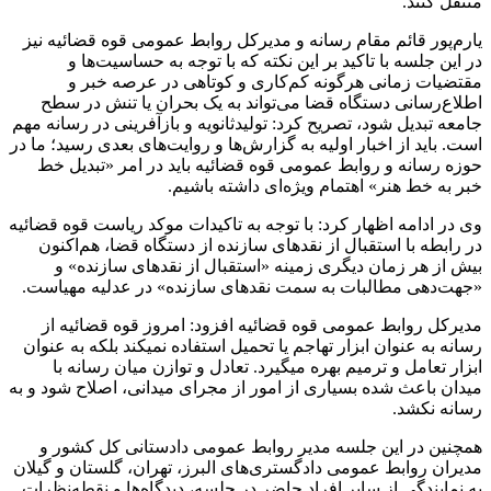
منتقل کنند.
یارم‌پور قائم مقام رسانه و مدیرکل روابط عمومی قوه قضائیه نیز
در این جلسه با تاکید بر این نکته که با توجه به حساسیت‌ها و
مقتضیات زمانی هرگونه کم‌کاری و کوتاهی در عرصه خبر و
اطلاع‌رسانی دستگاه قضا می‌تواند به یک بحران یا تنش در سطح
جامعه تبدیل شود، تصریح کرد: تولیدثانویه و بازآفرینی در رسانه مهم
است. باید از اخبار اولیه به گزارش‌ها و روایت‌های بعدی رسید؛ ما در
حوزه رسانه و روابط عمومی قوه قضائیه باید در امر «تبدیل خط
خبر به خط هنر» اهتمام ویژه‌ای داشته باشیم.
وی در ادامه اظهار کرد: با توجه به تاکیدات موکد ریاست قوه قضائیه
در رابطه با استقبال از نقد‌های سازنده از دستگاه قضا، هم‌اکنون
بیش از هر زمان دیگری زمینه «استقبال از نقد‌های سازنده» و
«جهت‌دهی مطالبات به سمت نقد‌های سازنده» در عدلیه مهیاست.
مدیرکل روابط عمومی قوه قضائیه افزود: امروز قوه قضائیه از
رسانه به عنوان ابزار تهاجم یا تحمیل استفاده نمیکند بلکه به عنوان
ابزار تعامل و ترمیم بهره میگیرد. تعادل و توازن میان رسانه با
میدان باعث شده بسیاری از امور از مجرای میدانی، اصلاح شود و به
رسانه نکشد.
همچنین در این جلسه مدیر روابط عمومی دادستانی کل کشور و
مدیران روابط عمومی دادگستری‌های البرز، تهران، گلستان و گیلان
به نمایندگی از سایر افراد حاضر در جلسه، دیدگاه‌ها و نقطه‌نظرات