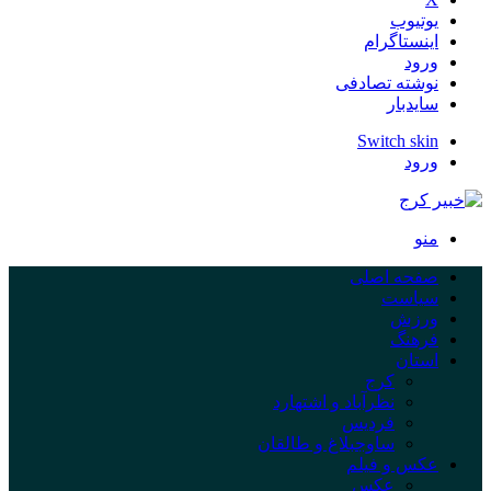
یوتیوب
اینستاگرام
ورود
نوشته تصادفی
سایدبار
Switch skin
ورود
منو
صفحه اصلی
سیاست
ورزش
فرهنگ
استان
کرج
نظرآباد و اشتهارد
فردیس
ساوجبلاغ و طالقان
عکس و فیلم
عکس