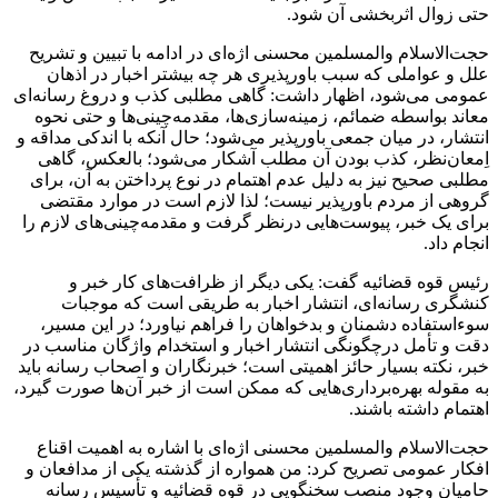
حتی زوال اثربخشی آن شود.
حجت‌الاسلام و‌المسلمین محسنی اژه‌ای در ادامه با تبیین و تشریح
علل و عواملی که سبب باورپذیری هر چه بیشتر اخبار در اذهان
عمومی می‌شود، اظهار داشت: گاهی مطلبی کذب و دروغ رسانه‌ای
معاند بواسطه ضمائم، زمینه‌سازی‌ها، مقدمه‌چینی‌ها و حتی نحوه
انتشار، در میان جمعی باورپذیر می‌شود؛ حال آنکه با اندکی مداقه و
اِمعان‌نظر، کذب بودن آن مطلب آشکار می‌شود؛ بالعکس، گاهی
مطلبی صحیح نیز به دلیل عدم اهتمام در نوع پرداختن به آن، برای
گروهی از مردم باورپذیر نیست؛ لذا لازم است در موارد مقتضی
برای یک خبر، پیوست‌هایی درنظر گرفت و مقدمه‌چینی‌های لازم را
انجام داد.
رئیس قوه قضائیه گفت: یکی دیگر از ظرافت‌های کار خبر و
کنشگری رسانه‌ای، انتشار اخبار به طریقی است که موجبات
سوء‌استفاده دشمنان و بدخواهان را فراهم نیاورد؛ در این مسیر،
دقت و تأمل درچگونگی انتشار اخبار و استخدام واژگان مناسب در
خبر، نکته بسیار حائز اهمیتی است؛ خبرنگاران و اصحاب رسانه باید
به مقوله بهره‌برداری‌هایی که ممکن است از خبر آن‌ها صورت گیرد،
اهتمام داشته باشند.
حجت‌الاسلام و‌المسلمین محسنی اژه‌ای با اشاره به اهمیت اقناع
افکار عمومی تصریح کرد: من همواره از گذشته یکی از مدافعان و
حامیان وجود منصب سخنگویی در قوه قضائیه و تأسیس رسانه