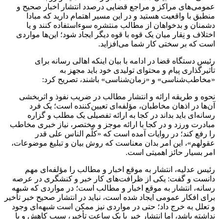
عمومی‌های مراکز و مراجع قضایی درصدد انتشار اخبار صحیح و
منطبق با واقعیت هستید و در این مسیر اهتمام دارید که مبادا
دشمنان و بدخواهان از مطالب منتشره سوء‌استفاده کنند و یا
اختلاف و نِقار میان یک قوه با قوه دیگر ایجاد شود؛ این‌ها مواردی
است که بر سختی کار شما می‌افزاید.
رئیس دستگاه قضا در ادامه با بیان اینکه اهالی رسانه برای
تأثیرگذاری پیام و محتوای تولیدی خود باید مجهز به
«مخاطب‌شناسی» و «زمان‌شناسی» باشند، تصریح کرد:
نحوه و طریقه ارائه و انتشار مطالب در ضریب نفوذ و اثربخشی
آن‌ها در اذهان مخاطبان، مؤلفه‌ای تعیین‌کننده است؛ یک فرد
رسانه‌ای باید بداند در کجا به ارائه تفصیلی یک مطلب و گزاره
مبادرت ورزد و در کجا با ارائه موجز و مختصر، نیاز خبری مخاطب
را رفع کند؛ در روایات آمده است که «کلّم الناس علی قدر
عقولهم»، این امر بدان معناست که روش بیان و تبلیغ موضوعات،
امر بسیار حائز اهمیتی است.
رئیس عدلیه، انتشار به موقع اخبار و مطالب را مؤلفه‌ای مهم
دانست و گفت: یکی از ظرافت‌های کار خبر و کنشگری در عرصه
رسانه، انتشار به موقع اخبار و مطالب است؛ در مواردی که شبهه
برای افکار عمومی ایجاد شده است، نباید در انتشار صحیح خبر تأخیر
و تعلل به خرج داد؛ حتی در مواردی نیز ممکن است شبهه‌ای وجود
نداشته باشد، اما انتشار خبر با یک ساعت تأخیر، سبب کاهش و یا