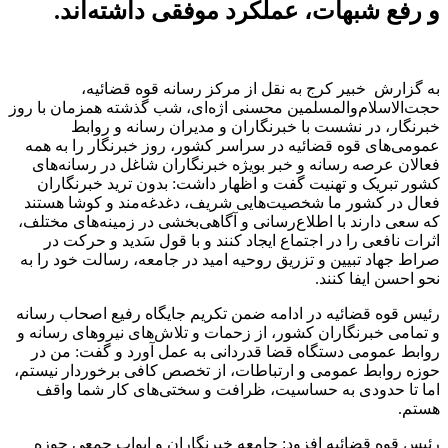
و رفع شبهات، عملکرد موفقی داشته‌اند.
به گزارش خبیر کرج به نقل از مرکز رسانه قوه قضائیه،
حجت‌الاسلام‌والمسلمین محسنی اژه‌ای، شب گذشته همزمان با روز
خبرنگار، در نشست با خبرنگاران و مدیران رسانه و روابط
عمومی‌های قوه قضائیه در سراسر کشور، روز خبرنگار را به همه
فعالان عرصه رسانه و خبر بویژه خبرنگاران شاغل در رسانه‌های
کشور تبریک و تهنیت گفت و اظهار داشت: بدون ترید خبرنگاران
فعال در کشور ما شخصیت‌هایی شریف، دغدغه‌مند و کوشا هستند
که سعی دارند با اطلاع‌رسانی و آگاهی‌بخشی در زمینه‌های مختلف،
اثرات نافعی را در اجتماع ایجاد کنند و با قول سَدید و حرکت در
صراط جهاد تبیین و تزریق روحیه امید در جامعه، رسالت خود را به
نحو احسن ایفا کنند.
رئیس قوه قضائیه در ادامه ضمن تکریم جایگاه رفیع اصحاب رسانه
و تمامی خبرنگاران کشور، از زحمات و تلاش‌های نیرو‌های رسانه و
روابط عمومی دستگاه قضا قدردانی به عمل آورد و گفت: من در
حوزه روابط عمومی و ارتباطات، از تخصص کافی برخوردار نیستم،
اما تا حدودی به حساسیت، ظرافت و سختی‌های کار شما واقف
هستم.
رئیس قوه قضائیه افزود: جامعه خبرنگاران و ابواب جمعی حوزه