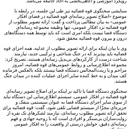
رویکرد آموزشی و آگاهی‌بخشی به آحاد جامعه می‌باشد.
ستایشی سخنگوی قوه قضائیه نیز طی این جلسه، در رابطه با
موضوع «اصلاح تصویر رسانه‌ای قوه قضائیه در فضای افکار
عمومی» به بیان مطالبی پرداخت و گفت: ارائه تصویر مطلوب از
قوه قضائیه نزد افکار عمومی، تنها وظیفه مجموعه رسانه‌ای
دستگاه قضا نیست بلکه امری است که باید توسط همه دستگاه‌های
درون و بیرون قوه قضائیه محقق شود.
وی با بیان اینکه برای ارائه تصویر مطلوب از عدلیه، همه اجزای قوه
قضائیه باید بپذیرند که در جنگ شناختی و ترکیبی جدید، نیازمند
شناخت درست از کارکرد‌های بی‌بدیل رسانه‌ای هستند، تصریح کرد:
مجموعه اطلاع‌رسانی و روابط عمومی‌های قوه قضائیه، امروز
مزاحم و یا زینت‌المجالس دستگاه قضا نیستند بلکه بالعکس فرمانده
کف میدان و به خط کننده سایر اجزای عملیات کننده در میدان جنگ
هستند.
سخنگوی دستگاه قضا با تاکید بر اینکه برای اصلاح تصویر رسانه‌ای
قوه قضائیه در افکار عمومی، سیستم اطلاع‌رسانی این دستگاه نباید
از سوی سایر اجزای دستگاه قضا به عنوان سیستمی منفک و
جزیره‌ای مجزّا از سیستم قضایی تلقی شود، گفت: قوه قضائیه برای
تحقق ارائه تصویر مطلوب رسانه‌ای، نیازمند لشکر‌های تک نفره از
روایت‌سازان بی‌سنگر و افرادی است که با روحیه جهادی و فهم
رسانه‌ای دقیق، خوانش درستی از واقعیت را به افکار عمومی