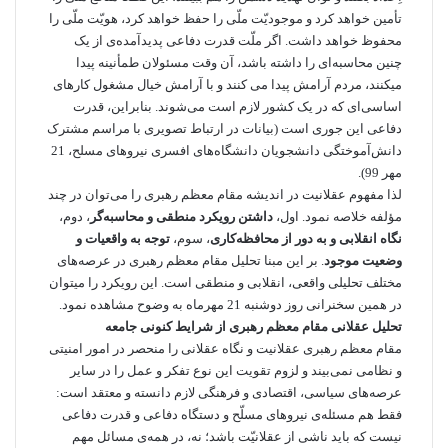
تأمین خواهد کرد و موجودیّت ملّی را حفظ خواهد کرد، هویّت ملّی را
محفوظ خواهد داشت. اگر ملّت قدرت دفاعی پدیدآمده‌ی از یک
چنین محاسبه‌ای را داشته باشد، آن وقت مسئولان طمأنینه پیدا
میکنند، مردم آرامش پیدا می کنند و با آرامش خیال مشغول کارهای
اساسی‌ای که در یک کشور لازم است می‌شوند. بنابر‌این، قدرت
دفاعی این جوری است (بیانات در ارتباط تصویری با مراسم مشترک
دانش‌آموختگی دانشجویان دانشگاه‌های افسری نیروهای مسلح، 21
مهر 99).
لذا مفهوم عقلانیت در اندیشه مقام معظم رهبری را می‌­توان در چند
مؤلفه خلاصه نمود. اول،
داشتن رویکرد منطقی و محاسبه­‌گر
، دوم،
نگاه انقلابی و به دور از محافظه­‌کاری
، سوم،
توجه به واقعیات و
وضعیت موجود
. بر این مبنا تحلیل مقام معظم رهبری در عرصه­‌های
مختلف تحلیلی واقعی، انقلابی و منطقی است. این رویکرد را می­توان
در همین سخنرانی روز دوشنبه 21 مهرماه به وضوح مشاهده نمود.
تحلیل عقلانی مقام معظم رهبری از شرایط کنونی جامعه
مقام معظم رهبری عقلانیت و نگاه عقلانی را منحصر در امور امنیتی
و نظامی نمی­‌بیند و لزوم تقویت این نوع تفکر و عمل را در سایر
عرصه‌­های سیاسی، اقتصادی و فرهنگی لازم دانسته و معتقد است:
فقط هم مسئله‌ی نیروهای مسلّح و دستگاه دفاعی و قدرت دفاعی
نیست که باید ناشی از عقلانیّت باشد؛ نه، در همه‌ی مسائل مهم