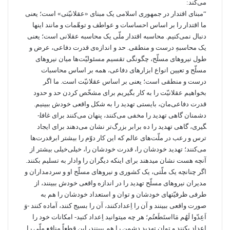
می‌کند:
“مبنای اقتدار در جمهوری اسلامی یک مبنای «عقلانیّتی» است؛ یعنی
ما اقتدار را بر اساس احساسات و عواطف و توهّمات و مانند اینها
دنبال نمی‌­کنیم. محاسبه‌ اقتدار ملّی یک محاسبه‌ عقلانی است؛ یعنی
یک محاسبه‌ِ درست و منطقی. حد و اندازه‌ی قدرت دفاعی، عرض و
طول نیروهای مسلّح، چگونگی تقسیم مسئولیّت‌ها میان نیروهای
مسلّح و تعیین انواع ابزارهای دفاعی، همه بر اساس محاسبات
درست و منطقی است؛ یعنی بر اساس عقلانیّت است. ما اگر
بخواهیم عقلانیّت را به کار بگیریم برای مشخّص‌ کردن حد و حدود
قدرت دفاعی‌مان، بایستی تهدید را به شکل واقعی خودش ببینیم.
دشمنان گاهی تهدید را مخفی می‌کنند، پنهان می­‌کنند برای غافل­
گیری، گاهی تهدید را ده برابر بزرگ‌تر نشان می‌­دهند برای ایجاد
ترس و رعب در ملّت­‌های عالم که این کار دوّم را بیشتر ابرقدرت‌ها
می‌­کنند؛ تهدید خودشان را، قدرت خودشان را، خیلی‌خیلی بیشتر از
آنچه هست نشان می­دهند برای اینکه دیگران را وادار به تسلیم بکنند.
اگر چنانچه یک ملّتی، یک کشوری و نیروهای مسلّح او و سردمداران و
مدیران نیروهای مسلّح تهدید را در اندازه‌ واقعی خودش ببینند، از
طرفی ظرفیّت­های خودشان و توان و استعداد خودشان را هم به
صورت واقعی ببینند و آن را اِعدادکنند، آن را بسیج کنند، آماده کنند -وَ
اَعِدّوا لَهُم مَااستَطَعتُم؛ هر چه میتوانید اِعداد کنید- امکانات خود را
اِعداد بکنند و توان تهدید دشمن را هم ببینند، این قطعاً منافع ملّی را