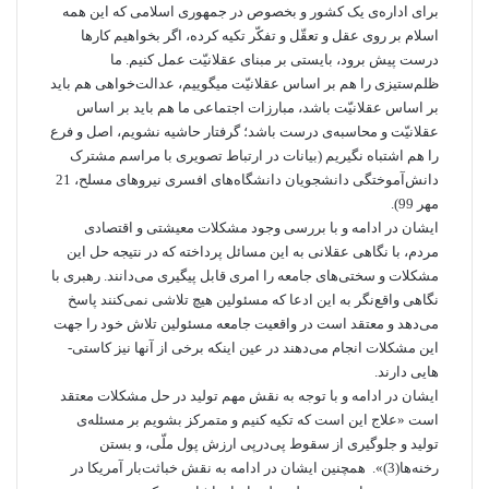
برای اداره‌ی یک کشور و بخصوص در جمهوری اسلامی که این همه
اسلام بر روی عقل و تعقّل و تفکّر تکیه کرده، اگر بخواهیم کارها
درست پیش برود، بایستی بر مبنای عقلانیّت عمل کنیم. ما
ظلم‌ستیزی را هم بر اساس عقلانیّت میگوییم، عدالت‌خواهی هم باید
بر اساس عقلانیّت باشد، مبارزات اجتماعی ما هم باید بر اساس
عقلانیّت و محاسبه‌ی درست باشد؛ گرفتار حاشیه نشویم، اصل و فرع
را هم اشتباه نگیریم (بیانات در ارتباط تصویری با مراسم مشترک
دانش‌آموختگی دانشجویان دانشگاه‌های افسری نیروهای مسلح، 21
مهر 99).
ایشان در ادامه و با بررسی وجود مشکلات معیشتی و اقتصادی
مردم، با نگاهی عقلانی به این مسائل پرداخته که در نتیجه حل این
مشکلات و سختی­‌های جامعه را امری قابل پیگیری می­‌دانند. رهبری با
نگاهی واقع­‌نگر به این ادعا که مسئولین هیچ تلاشی نمی‌­کنند پاسخ
می­‌دهد و معتقد است در واقعیت جامعه مسئولین تلاش خود را جهت
این مشکلات انجام می­‌دهند در عین این­که برخی از آن­ها نیز کاستی‌­
هایی دارند.
ایشان در ادامه و با توجه به نقش مهم تولید در حل مشکلات معتقد
است «علاج این است که تکیه کنیم و متمرکز بشویم بر مسئله‌ی
تولید و جلوگیری از سقوط پی‌درپی ارزش پول ملّی، و بستن
رخنه‌ها(3)». همچنین ایشان در ادامه به نقش خباثت‌بار آمریکا در