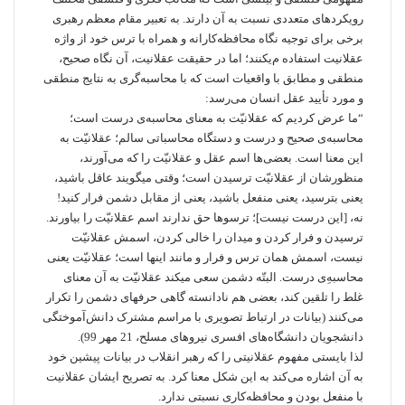
رویکردهای متعددی نسبت به آن دارند. به تعبیر مقام معظم رهبری
برخی برای توجیه نگاه محافظه­‌کارانه و همراه با ترس خود از واژه
عقلانیت استفاده م‌ی­کنند؛ اما در حقیقت عقلانیت، آن نگاه صحیح،
منطقی و مطابق با واقعیات است که با محاسبه‌گری به نتایج منطقی
و مورد تأیید عقل انسان می­‌رسد:
“ما عرض کردیم که عقلانیّت به معنای محاسبه‌ی درست است؛
محاسبه‌ی صحیح و درست و دستگاه محاسباتی سالم؛ عقلانیّت به
این معنا است. بعضی‌ها اسم عقل و عقلانیّت را که می‌آورند،
منظورشان از عقلانیّت ترسیدن است؛ وقتی میگویند عاقل باشید،
یعنی بترسید، یعنی منفعل باشید، یعنی از مقابل دشمن فرار کنید!
نه، [این درست نیست]؛ ترسوها حق ندارند اسم عقلانیّت را بیاورند.
ترسیدن و فرار کردن و میدان را خالی کردن، اسمش عقلانیّت
نیست، اسمش همان ترس و فرار و مانند اینها است؛ عقلانیّت یعنی
محاسبه‌ِی درست. البتّه دشمن سعی میکند عقلانیّت به آن معنای
غلط را تلقین کند، بعضی هم نادانسته گاهی حرفهای دشمن را تکرار
می‌کنند (بیانات در ارتباط تصویری با مراسم مشترک دانش‌آموختگی
دانشجویان دانشگاه‌های افسری نیروهای مسلح، 21 مهر 99).
لذا بایستی مفهوم عقلانیتی را که رهبر انقلاب در بیانات پیشین خود
به آن اشاره می­‌کند به این شکل معنا کرد. به تصریح ایشان عقلانیت
با منفعل بودن و محافظه‌­کاری نسبتی ندارد.