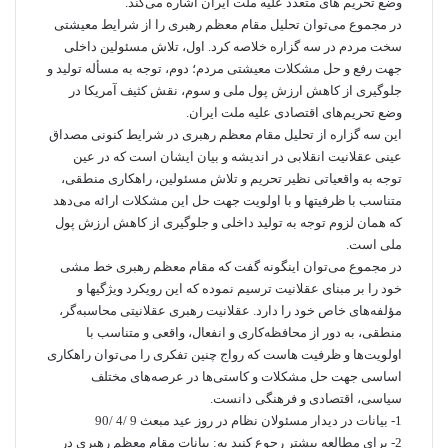
وضع تحریم­ های متعدد علیه ملت ایران اشاره می­‌کند.
در مجموع می­‌توان تحلیل مقام معظم رهبری را از شرایط معیشتی
سخت مردم در سه گزاره خلاصه کرد. اول، تلاش مسئولین داخلی
جهت رفع و حل مشکلات معیشتی مردم؛ دوم، توجه به مسأله تولید و
جلوگیری از کاهش ارزش پول ملی و سوم، نقش کثیف آمریکا در
وضع تحریم‌­های اقتصادی علیه ملت ایران.
این سه گزاره از تحلیل مقام معظم رهبری در شرایط کنونی مصداق
عینی عقلانیت انقلابی در اندیشه و بیان ایشان است که در عین
توجه به واقعیاتی نظیر تحریم و تلاش مسئولین، راهکاری منطقی،
متناسب با ظرفیت­ها و با اولویت جهت حل این مشکلات ارائه می‌دهد
که همان لزوم توجه به تولید داخلی و جلوگیری از کاهش ارزش پول
ملی است.
در مجموع می­‌توان اینگونه گفت که مقام معظم رهبری خط مشی
خود را بر مبنای عقلانیت ترسیم نموده که این رویکرد ویژگی­ها و
مؤلفه‌­های خاص خود را دارد. عقلانیت رهبری عقلانیتی محاسبه­‌گر،
منطقی، به دور از محافظه­‌کاری و انفعال، واقعی و متناسب با
اولویت‌­ها و ظرفیت­ هاست که رواج چنین تفکری را می­‌توان راهکاری
اساسی جهت حل مشکلات و کاستی­‌ها در عرصه‌­های مختلف
سیاسی، اقتصادی و فرهنگی دانست.
1- بیانات در دیدار مسئولان نظام در روز عید مبعث 9 /4 /90
2- برای مطالعه بیشتر رجوع کنید به: بیانات مقام معظم رهبری در