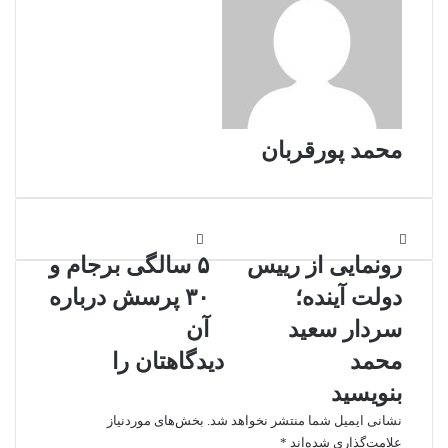
محمد پورقربان
ر
۵
و
رونمایی از رییس
س
۵ سالگی برجام و
ن
ا
دولت آینده؛
۳۰ پرسش درباره
م
ل
ا
گ
سردار سعید
آن
ی
ی
محمد
دیدگاهتان را
ی
ب
ا
ر
بنویسید
ز
ج
نشانی ایمیل شما منتشر نخواهد شد.
بخش‌های موردنیاز
ر
ا
علامت‌گذاری شده‌اند
*