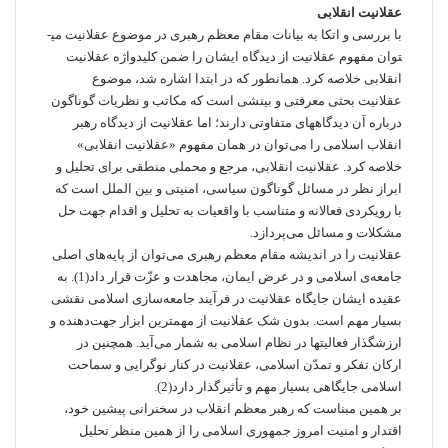
عقلانیت انقلابی
با بررسی و اتکا به بیانات مقام معظم رهبری در موضوع عقلانیت می­
توان مفهوم عقلانیت از دیدگاه ایشان را ضمن کلیدواژه عقلانیت
انقلابی خلاصه کرد. همانطور که در ابتدا اشاره شد، موضوع
عقلانیت بحثی معرفتی و بینشی است که مکاتب و نظریات گوناگون
درباره آن دیدگاه­های متفاوتی دارند؛ اما عقلانیت از دیدگاه رهبر
انقلاب اسلامی را می­‌توان در همان مفهوم «عقلانیت انقلابی»
خلاصه کرد. عقلانیت انقلابی، مرجع و محملی منطقی برای تحلیل و
ابراز نظر در مسائل گوناگون سیاسی، امنیتی و بین الملل است که
با رویکردی فعالانه و متناسب با واقعیات به تحلیل و اقدام جهت حل
مشکلات و مسائل می‌­پردازد.
عقلانیت را در اندیشه مقام معظم رهبری می­‌توان از پایه‌های اصلی
جامعه‌ی اسلامی و در عرض ایمان، مجاهدت و عزّت قرار داد(1). به
عقیده ایشان جایگاه عقلانیت در فرآیند جامعه‌سازی اسلامی نقشی
بسیار مهم است. بدون شک عقلانیت از مهم­ترین ابزار جهت‌دهنده و
ارزش­گذار فعالیت­ها در نظام اسلامی به شمار می­‌آید. همچنین در
ارکان تفکر و تمدّن اسلامی، عقلانیت در کنار نوگرایی و سماحت
اسلامی جایگاهی بسیار مهم و تأثیرگذار دارد(2).
بر همین مبناست که رهبر معظم انقلاب در سخنرانی پیشین خود،
اقتدار و امنیت امروز جمهوری اسلامی را از همین منظر تحلیل