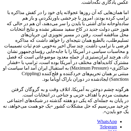
عکس یادگاری نگه‌داشت.
اما همان‌هایی که آن روزها عجولانه پای خود را در کفش مذاکره با
ترامپ کرده بودند، امروز با چرخشی باورنکردنی و باز هم
ساده‌لوحانه ندای آشتی با بایدن را سر می‌دهند، آن هم در حالی که
هنوز حتی دولت جدید در کاخ سفید مستقر نشده و نتایج انتخابات
محل مناقشه است. رفتن در مسیر تجویزی این جریان‌های
تسلیم‌طلب، بالطبع همان نتیجه‌ای را خواهد داشت که مذاکره
فرضی با ترامپ داشت. چند سال اخیر به‌خوبی عدم ثبات تصمیمات
و محاسبات سیاسی در آمریکا را با جابه‌جایی رؤسای‌جمهور نشان
داد، هرچند ایران‌ستیزی از جمله معدود موضوعاتی است که فصل
مشترک کاندیداهای مختلف در آمریکا بوده است، ترامپ با «فشار
حداکثری» ‌(Maximum Pressure)‌ به استقبال ایران آمد اما سیاست او
مبتنی بر همان تحریم‌های خرد‌کننده و فلج‌کننده‌ (Crippling
Sanctions)‌ ایجادشده در دوران باراک اوباما بود.
هرگونه چشم دوختن به آمریکا، اتلاف وقت و به گروگان گرفتن
معیشت مردم با اهداف حزبی و جناحی در انتخابات است.
در پایان به جمله‌ای که یکی دو هفته گذشته در شبکه‌های اجتماعی
چرخید می‌رسیم که حل مشکلات کشور «یک جو همت می‌خواهد، نه
یک جو بایدن».
WhatsApp
Telegram