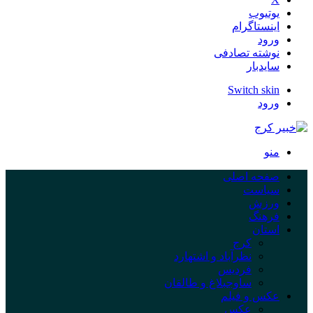
یوتیوب
اینستاگرام
ورود
نوشته تصادفی
سایدبار
Switch skin
ورود
منو
صفحه اصلی
سیاست
ورزش
فرهنگ
استان
کرج
نظرآباد و اشتهارد
فردیس
ساوجبلاغ و طالقان
عکس و فیلم
عکس