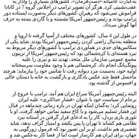
به‌عبارت عامیانه «دست‌فرمان»، کشورهای بسیاری را وادار به
عقب‌نشینی کرد. هرگز آن تصویر ترامپ در اجلاس گروه 7 در کانادا
فراموش نمی‌شود که رهبران کشورهای دیگر به‌صورت ایستاده دور
ترامپ بودند و رئیس‌جمهور آمریکا نشسته و با گاردی بسته به حرف
آنها گوش می‌داد.
در طول این 4 سال، کشورهای مختلف از آسیا گرفته تا اروپا و
منطقه به‌دنبال راضی کردن رئیس‌جمهور آمریکا بودند. شاید یکی از
سکانس‌های جدی در هماوردی ترامپ با کشورهای دیگر مربوط به
نبرد هسته‌ای با کره‌شمالی بود که رئیس‌جمهور آمریکا از تریبون
مجمع عمومی سازمان ملل متحد، تهدید تند و تیزی را علیه
پیونگ‌یانگ انجام داد. کره‌شمالی هم با وجود مقاومت سرسختانه
اولیه خود، به‌سمت مرد دیوانه رفت تا شانس خود را بیازماید؛ هرچند
ماحصل فقط چند عکس یادگاری و بازگشت به خانه با دستان خالی
و افسوس از گذشته بود.
البته رئیس‌جمهور آمریکا سراغ ایران هم آمد. ترامپ با خروج از
برجام از سیاست خود با عنوان «فشار حداکثری» علیه ایران
رونمایی کرد؛ به‌گمان اینکه تهران در بازه زمانی چندماهه در قبال
این فشار تسلیم می‌شود و با کاخ سفید تماس خواهد گرفت. او با
تئوری بازی بزدل، کار را به ادعای قرار گرفتن در آستانه نبرد
نظامی هم کشاند تا تهران پا پس بکشد و امتیاز گزاف بدهد، شاید
تقصیری هم نداشت. او بر این تصور بود که فرمول زورگویی به
جهان، برای ایران هم کارساز است اما از قضا کار به‌عکس شد و