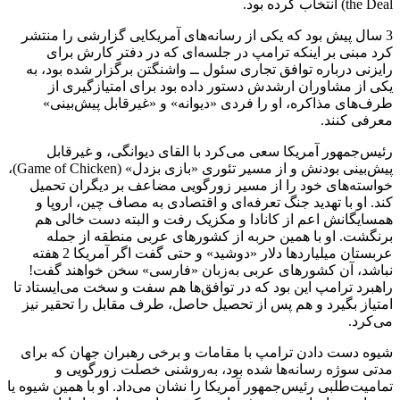
the Deal)‌ انتخاب کرده بود.
3 سال پیش بود که یکی از رسانه‌های آمریکایی گزارشی را منتشر
کرد مبنی بر اینکه ترامپ در جلسه‌ای که در دفتر کارش برای
رایزنی درباره توافق تجاری سئول ــ واشنگتن برگزار شده بود، به
یکی از مشاوران ارشدش دستور داده بود برای امتیازگیری از
طرف‌های مذاکره، او را فردی «دیوانه» و «غیرقابل پیش‌بینی»
معرفی کنند.
رئیس‌جمهور آمریکا سعی می‌کرد با القای دیوانگی، و غیرقابل
پیش‌بینی بودنش و از مسیر تئوری «بازی بزدل»‌ (Game of Chicken)،
خواسته‌های خود را از مسیر زورگویی مضاعف بر دیگران تحمیل
کند. او با تهدید جنگ تعرفه‌ای و اقتصادی به مصاف چین، اروپا و
همسایگانش اعم از کانادا و مکزیک رفت و البته دست خالی هم
برنگشت. او با همین حربه از کشورهای عربی منطقه از جمله
عربستان میلیاردها دلار «دوشید» و حتی گفت اگر آمریکا 2 هفته
نباشد، آن کشورهای عربی به‌زبان «فارسی» سخن خواهند گفت!
راهبرد ترامپ این بود که در توافق‌ها هم سفت و سخت می‌ایستاد تا
امتیاز بگیرد و هم پس از تحصیل حاصل، طرف مقابل را تحقیر نیز
می‌کرد.
شیوه دست دادن ترامپ با مقامات و برخی رهبران جهان که برای
مدتی سوژه رسانه‌ها شده بود، به‌روشنی خصلت زورگویی و
تمامیت‌طلبی رئیس‌جمهور آمریکا را نشان می‌داد. او با همین شیوه یا