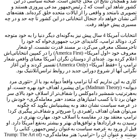
شد و همچنان نتایج آن محل چالش است. صحنه سیاسی در این
کشور شاهد این است که 2 رئیس‌جمهور مدعی پیروزی هستند و
تصویری نامتحد و واقعی را از ایالات متحده خلق کرده‌اند. هفته‌های
آتی نشان خواهد داد جنجال انتخاباتی در این کشور تا چه حد و در چه
مسیری پیش خواهد رفت.
انتخابات آمریکا 4 سال پیش نیز به‌گونه‌ای دیگر دنیا را به خود متوجه
کرد. دونالد ترامپ، کاندیدای حزب جمهوری‌خواه که خود را
تاجرمسلک معرفی می‌کرد، بر مسند قدرت نشست. او شعار
معروف خود «اول آمریکا» (America First)‌ را در کمپین انتخاباتی‌اش
اعلام کرده بود. عده‌ای از دوستان نگران آمریکا معنای واقعی شعار
ترامپ را «فقط آمریکا» (America Only)‌ تفسیر کردند و این آغاز
نگرانی آنها از شروع دورانی جدید در روابط ترانس‌آتلانتیک بود.
کاری به این نداریم که آیا ترامپ واقعاً دیوانه بود یا از «تئوری مرد
دیوانه»‌ (‌Madman Theory) برای پیشبرد اهداف خود بهره جست. او
به‌هرترتیب شمشیر داموکلس را شفاف‌تر از اسلاف خود بالای سر
جهان برد تا با کسب امتیازهای متعدد «هنر معامله‌گری» خودش را
در عرصه سیاست نشان دهد و به پیشینیانش بگوید که چگونه
می‌توان همان اهداف راهبردی را صریح‌تر و شفاف‌تر پیگیری کرد!
ترامپ معتقد بود در مقایسه با اسلاف خود، مهارت بهتری در
رسیدن به قراردادها و توافق‌های بهتر و بیشتر به‌نفع آمریکا دارد. او
قبل از ورود به عرصه سیاست به‌عنوان رئیس‌جمهور، کتابی را
نوشته و عنوان آن را «ترامپ؛ هنر معامله‌گری» (Trump: The Art of