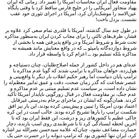
مقاومت فعال ایران محاسبات آمریکا را تغییر داد. زمانی که ایران
پهپاد متجاوز آمریکایی را در خلیج فارس ساقط کرد یا وقتی پایگاه
عین‌الاسد را موشک‌باران کرد، آمریکا در اجرای تئوری خود عقب
نشست. بزدل باخت!
در طول چند سال گذشته، آمریکا با قلدری تمام سعی کرد علاوه بر
فشار، طرف‌های ثالثی را برای مجاب کردن ایران به‌منظور مذاکره
تحت شرط و شروط آمریکا و در واقع پذیرفتن همه یا بخشی از
شروط دوازده‌گانه پامپئو ــ که در واقع معنایش مانند همیشه نه
مذاکره بلکه تسلیم بود ــ اعزام کرد یا واسطه قرار داد.
عده‌ای هم در داخل کشور از جمله اصلاح‌طلبان، چنان دستپاچه و
هول‌زده، خواهان مذاکره با ترامپ شدند که گویا عدم مذاکره با
ترامپ پایان دنیاست اما رهبر حکیم انقلاب بار دیگر با واقع‌بینی و
عنصر شجاعت که گذر زمان صحت، دقت و عمق تدابیر معظم‌له را
نشان داده است، بر سیاست عدم تسلیم مبتنی بر عدم مذاکره و
عدم جنگ، بر مقاومت فعال در قبال زورگویی ناپایدار آمریکا تأکید
کردند. همان‌گونه که ایشان در ماجرای برجام به‌درستی غیرقابل
اعتماد بودن آمریکا را تبیین و پیش‌بینی کرده بودند، این بار نیز افق
شکست ترامپ را بارها تشریح کرده بودند. جالب است در این کره
خاکی عظیم با کشورهای ریز و درشت، این فقط ایران بود که تا
آخرین لحظه ایستادگی کرد تا با شرط‌بندی روی اسب بازنده، دچار
خسارت مضاعف نشود، چنان‌که علامه سیدحسن نصرالله نیز اشاره
کرد، ایران تنها کشوری بود که ترامپ دیوانه را در حسرت حتی یک