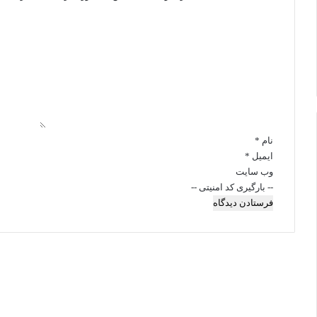
ر
و
د
ا
ی
ی
ق
ی
د
چ
م
گ
ی
م
ا
ب
ن
ه
ه
و
*
ت
ع
ه
!
د
نام
*
ی
ایمیل
*
د
وب‌ سایت
ه
-- بارگیری کد امنیتی --
ا
ی
و
ق
ی
ح
ا
ن
ه