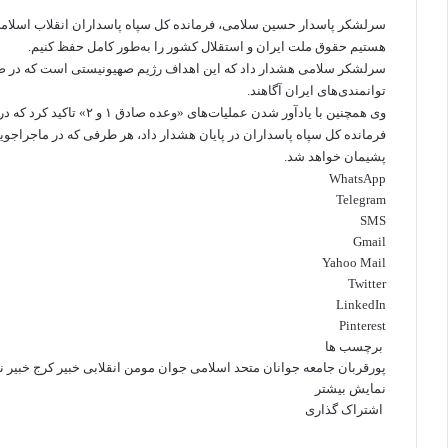
سرلشکر پاسدار حسین سلامی، فرمانده کل سپاه پاسداران انقلاب اسلامی 
هستیم حقوق ملت ایران و استقلال کشور را به‌طور کامل حفظ کنیم.
سرلشکر سلامی هشدار داد که این اهداف رژیم صهیونیستی است که در صورت
توانمندی‌های ایران آگاهند.
وی همچنین با یادآور شدن عملیات‌های «وعده صادق ۱ و ۲» تاکید کرد که در صورت تکرار تجاوز، پاسخ ایران گسترده‌تر و شدیدتر» خواهد بود.
فرمانده کل سپاه پاسداران در پایان هشدار داد، هر طرفی که در ماجراجوی
پشیمان خواهد شد.
WhatsApp
Telegram
SMS
Gmail
Yahoo Mail
Twitter
LinkedIn
Pinterest
برچسب ها
پورقربان
جامعه جوانان متحد اسلامی
جوان مومن انقلابی
خبیر کرج
خبیر ن
نمایش بیشتر
اشتراک گذاری
ل
X
و
ت
ا