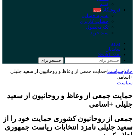
فیلم
فروشگاه
جدید
تسویه حساب
حساب کاربری
تک محصول
سبد خرید
ورود
سایدبار
Switch skin
جستجو برای
خانه
/
سیاست
/
حمایت جمعی از وعاظ و روحانیون از سعید جلیلی
+اسامی
سیاست
حمایت جمعی از وعاظ و روحانیون از سعید
جلیلی +اسامی
جمعی از روحانیون کشوری حمایت خود را از
سعید جلیلی نامزد انتخابات ریاست جمهوری