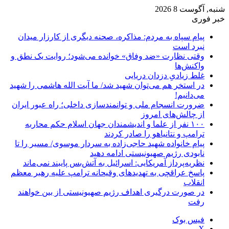
شنبه, آگوست 8 2026
خبر فوری
پیام سپاه به مردم: مذاکره، صحنه دیگری از کارزار میدان
نبرد است
وقتی نظارت «ضد وفاق» خوانده می‌شود؛ روایت یک نطق و
واکنش‌ها
غلط زیادیِ دزدان دریایی
در استخر هم می‌توان شهید شد/ ما آیت الله هاشمی را شهید
می‌دانیم!
ضرورت انسجام ملی و توانمندسازی داخلی؛ راه عبور ایران
از چالش‌های امروز
۱۰۰ نفر از علما و اندیشمندان جهان اسلام حکم محاربه
ترامپ و نتانیاهو را صادر کردند
پیام خانواده شهید حاجی‌زاده به سردار موسوی/ مسیر را تا
نابودی رژیم صهیونیستی ادامه دهید
نظریه‌پرداز آمریکایی: اسرائیل به آتش‌بس پایبند نمی‌ماند
پاسخ عراقچی به تهدیدهای وقیحانه ترامپ علیه رهبر معظم
انقلاب
در صورت درگیری اهداف رژیم صهیونیستی از بین خواهند
رفت
فیس بوک
X