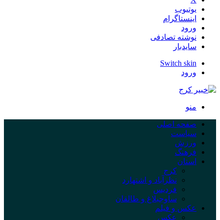
یوتیوب
اینستاگرام
ورود
نوشته تصادفی
سایدبار
Switch skin
ورود
منو
صفحه اصلی
سیاست
ورزش
فرهنگ
استان
کرج
نظرآباد و اشتهارد
فردیس
ساوجبلاغ و طالقان
عکس و فیلم
عکس