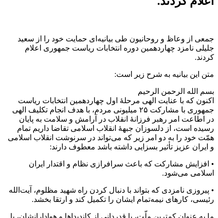
اعلام کردند.
جمعی از وعاظ و روحانیون طی بیانیه‌ای حمایت خود را از سعید
جلیلی نامزد چهاردهمین دوره انتخابات ریاست جمهوری اعلام
کردند.
متن این بیانیه به شرح زیر است:
بسم الله الرحمن الرحیم
اکنون که با عنایت الهی مرحلۀ اول چهاردهمین انتخابات ریاست
جمهوری با مشارکت ۲۵ میلیونی مردم، با هدف انجام تکلیف الهی
در اطاعت امر رهبر فرزانۀ انقلاب در آرامش و سلامت به پایان
رسیده است، از دلسوزان جبهۀ انقلاب اسلامی تقاضا داریم تمام
همّت خود را به دو امر زیر که می‌تواند در سرنوشت انقلاب اسلامی
و ایران عزیز تأثیر بسزایی داشته باشد معطوف دارند:
• افزایش مشارکت که باعث سرافرازی نظام و اقتدار ایران
اسلامی می‌شود.
• پیروزی نامزدی که بتواند با دنبال کردن راه شهید مظلوم، آیت‌الله
رئیسی، کارهای نیمه‌تمام ایشان را تکمیل کند و ارتقا بخشد.
ما به عنوان کمترینِ ملّت، با قدردانی از کاندیداها و هوادارانشان، با