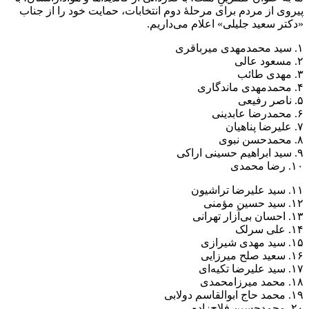
پیروی از مردم برای مرحلۀ دوم انتخابات، حمایت خود را از جناب
«دکتر سعید جلیلی» اعلام می‌داریم.
۱. سید محمدمهدی میرباقری
۲. مسعود عالی
۳. مهدی طائب
۴. محمدمهدی ماندگاری
۵. ناصر رفیعی
۶. محمدرضا عابدینی
۷. علیرضا پناهیان
۸. محمدحسن نبوی
۹. سید ابراهیم حسینی اراکی
۱۰. رضا محمدی
۱۱. سید علیرضا تراشیون
۱۲. سید حسین مؤمنی
۱۳. احسان بی‌آزار تهرانی
۱۴. علی سرلک
۱۵. سید مهدی شیرازی
۱۶. سعید صلح میرزایی
۱۷. سید علیرضا تکیه‌ای
۱۸. محمد میرزامحمدی
۱۹. محمد حاج ابوالقاسم دولابی
۲۰. محمدحسین فلاح‌زاده