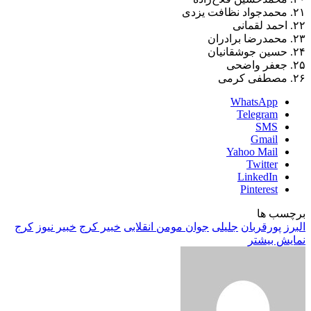
۲۱. محمدجواد نظافت یزدی
۲۲. احمد لقمانی
۲۳. محمدرضا برادران
۲۴. حسین جوشقانیان
۲۵. جعفر واضحی
۲۶. مصطفی کرمی
WhatsApp
Telegram
SMS
Gmail
Yahoo Mail
Twitter
LinkedIn
Pinterest
برچسب ها
البرز
پورقربان
جلیلی
جوان مومن انقلابی
خبیر کرج
خبیر نیوز
کرج
نمایش بیشتر