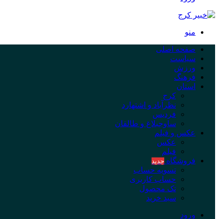
منو
صفحه اصلی
سیاست
ورزش
فرهنگ
استان
کرج
نظرآباد و اشتهارد
فردیس
ساوجبلاغ و طالقان
عکس و فیلم
عکس
فیلم
فروشگاه
جدید
تسویه حساب
حساب کاربری
تک محصول
سبد خرید
ورود