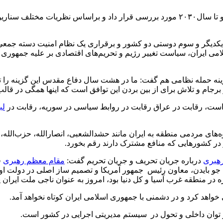
پورقربان در ادامه نشست مناقشات ایران و امریکا را در آینده‌ نزدیک و تا سال۲۰۳۰ مورد بررسی 
با یکدیگر و سوم دوستی دو کشور و برقراری یک نظام امنیت دسته جمعی 
ی ایران، سیاست تغییر رژیم و تحریم‌های اقتصادی بر علیه جمهوری ا
زینه حمله نظامی هم گفت: ما در هشت سال دفاع مقدس این گزینه را تج
رجام و تلاش برای از بین بردن این توافق است که اینها همگی در قالب 
 است، رقابت در عراق رقابت در روابط سیاسی در سوریه، رقابت در
لب
‌های مردمی منطقه به ایران مانند حشدالشعبی، انصارالله، حزب‌الله
 در کشورهایی که منافع مشترک دارند رقم بخورد.
هبری
درباره جریان تحریف و جریان تحریم گفت:
مقام معظم رهبری
ف
 بایدن، معاون رئیس جمهور آمریکا و تصمیم ساز اصلی در دولت اوبام
ه در منطقه غرب آسیا و کل دنیا بود، امروز به عنوان ناجی ملت ایران 
خواهد کرد و در دشمنی با جمهوری اسلامی ایران کوتاه نخواهد آمد.
بر توان داخلی و تحول در سیستم مدیریتی اجرایی در کشور است.