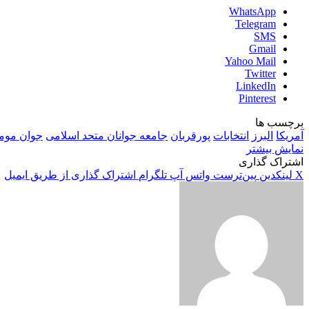
WhatsApp
Telegram
SMS
Gmail
Yahoo Mail
Twitter
LinkedIn
Pinterest
برچسب ها
آمریکا
البرز
انتخابات
پورقربان
جامعه جوانان متحد اسلامی
جوان مومن
نمایش بیشتر
اشتراک گذاری
X
لینکدین
‫پین‌ترست
واتس آپ
تلگرام
اشتراک گذاری از طریق ایمیل