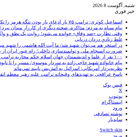
شنبه, آگوست 8 2026
خبر فوری
اسماعیل کوثری: ترامپ ۷۵ بار ادعای باز بودن تنگه هرمز را تکرار کرده
پیام سپاه به مردم: مذاکره، صحنه دیگری از کارزار میدان نبرد
وقتی نظارت «ضد وفاق» خوانده می‌شود؛ روایت یک نطق و واک
غلط زیادیِ دزدان دریایی
در استخر هم می‌توان شهید شد/ ما آیت الله هاشمی را شهید می‌
ضرورت انسجام ملی و توانمندسازی داخلی؛ راه عبور ایران از 
۱۰۰ نفر از علما و اندیشمندان جهان اسلام حکم محاربه ترامپ و نتانیاهو را صادر کردند
پیام خانواده شهید حاجی‌زاده به سردار موسوی/ مسیر را تا نابو
نظریه‌پرداز آمریکایی: اسرائیل به آتش‌بس پایبند نمی‌ماند
پاسخ عراقچی به تهدیدهای وقیحانه ترامپ علیه رهبر معظم انق
فیس بوک
X
یوتیوب
اینستاگرام
ورود
نوشته تصادفی
سایدبار
Switch skin
ورود