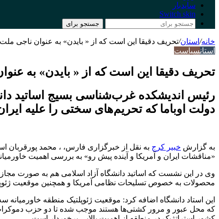
سایدبار
Switch skin
جستجو برای
خانه
/
استان
/
تحریف دقیقا این است که از « بایدن» به عنوان ناجی ملت 
استان
سیاست
تحریف دقیقا این است که از « بایدن» به عنوا
رئیس اندیشکده غرب‌شناسی بسیج اساتید دانشگ
دولت اوباما که تحریم‌های سختی را علیه ایرا
به گزارش
خبیر کرج
به نقل از خبرگزاری فارس، ، محمد پورقربان ا
«مناقشات ایران و آمریکا و آینده پیش رو» به بررسی اهمیت خاورمیا
وی در این نشست که اساتید دانشگاه آزاد اسلامی هم به صورت مجازی
محصولات به خصوص تسلیحات نظامی آمریکا و همچنین موقعیت ژئوپلتیک
این استاد دانشگاه اضافه کرد: موقعیت ژئوپلتیک منطقه خاورمیانه س
که محل عبور و مرور کشتی‌ها هستند موجب شده تا دو حزب دموکرات و 
کشور استراتژیک در منطقه از اهمیت بالایی برخوردار است.