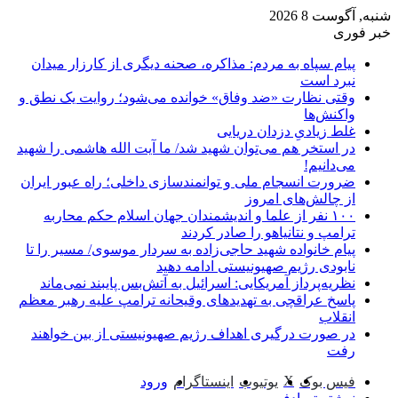
شنبه, آگوست 8 2026
خبر فوری
پیام سپاه به مردم: مذاکره، صحنه دیگری از کارزار میدان
نبرد است
وقتی نظارت «ضد وفاق» خوانده می‌شود؛ روایت یک نطق و
واکنش‌ها
غلط زیادیِ دزدان دریایی
در استخر هم می‌توان شهید شد/ ما آیت الله هاشمی را شهید
می‌دانیم!
ضرورت انسجام ملی و توانمندسازی داخلی؛ راه عبور ایران
از چالش‌های امروز
۱۰۰ نفر از علما و اندیشمندان جهان اسلام حکم محاربه
ترامپ و نتانیاهو را صادر کردند
پیام خانواده شهید حاجی‌زاده به سردار موسوی/ مسیر را تا
نابودی رژیم صهیونیستی ادامه دهید
نظریه‌پرداز آمریکایی: اسرائیل به آتش‌بس پایبند نمی‌ماند
پاسخ عراقچی به تهدیدهای وقیحانه ترامپ علیه رهبر معظم
انقلاب
در صورت درگیری اهداف رژیم صهیونیستی از بین خواهند
رفت
X
فیس بوک
یوتیوب
اینستاگرام
ورود