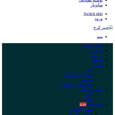
نوشته تصادفی
سایدبار
Switch skin
ورود
منو
صفحه اصلی
سیاست
ورزش
فرهنگ
استان
کرج
نظرآباد و اشتهارد
فردیس
ساوجبلاغ و طالقان
عکس و فیلم
عکس
فیلم
فروشگاه
جدید
تسویه حساب
حساب کاربری