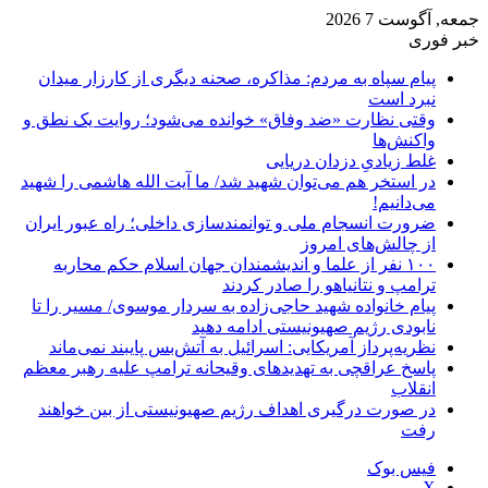
جمعه, آگوست 7 2026
خبر فوری
پیام سپاه به مردم: مذاکره، صحنه دیگری از کارزار میدان
نبرد است
وقتی نظارت «ضد وفاق» خوانده می‌شود؛ روایت یک نطق و
واکنش‌ها
غلط زیادیِ دزدان دریایی
در استخر هم می‌توان شهید شد/ ما آیت الله هاشمی را شهید
می‌دانیم!
ضرورت انسجام ملی و توانمندسازی داخلی؛ راه عبور ایران
از چالش‌های امروز
۱۰۰ نفر از علما و اندیشمندان جهان اسلام حکم محاربه
ترامپ و نتانیاهو را صادر کردند
پیام خانواده شهید حاجی‌زاده به سردار موسوی/ مسیر را تا
نابودی رژیم صهیونیستی ادامه دهید
نظریه‌پرداز آمریکایی: اسرائیل به آتش‌بس پایبند نمی‌ماند
پاسخ عراقچی به تهدیدهای وقیحانه ترامپ علیه رهبر معظم
انقلاب
در صورت درگیری اهداف رژیم صهیونیستی از بین خواهند
رفت
فیس بوک
X