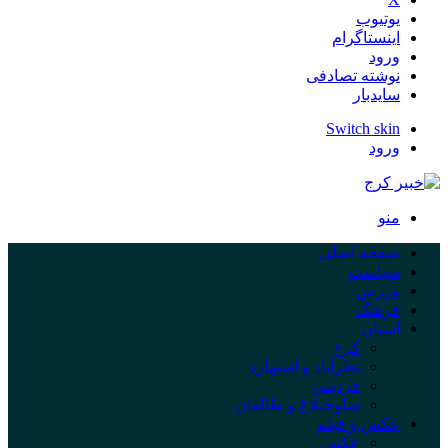
یوتیوب
اینستاگرام
ورود
نوشته تصادفی
سایدبار
Switch skin
ورود
منو
صفحه اصلی
سیاست
ورزش
فرهنگ
استان
کرج
نظرآباد و اشتهارد
فردیس
ساوجبلاغ و طالقان
عکس و فیلم
عکس