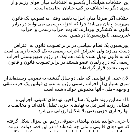
این اختلافات هم‌اینک از یک‌سو به اختلافات میان قوای رژیم و از
سوی دیگر به اختلاف در کف خیابان انجامیده است.
اختلاف اگر صرفاً میان احزاب باشد، وقتی به تصویب یک قانون
می‌رسد، پایان می‌یابد؛ چرا که احزاب رسمی نمی‌توانند در برابر
قانون به کنشگری بپردازند. تفاوت احزاب رسمی و احزاب
غیررسمی (اپوزیسیون) در همین است.
اپوزیسیون یک نظام سیاسی در برابر تصویب قانون به اعتراض
دست می‌زند ولی اعتراض احزاب رسمی به یک لایحه تا زمانی است
که به قانون تبدیل نشده باشد. هم‌اینک در رژیم صهیونیستی احزاب
رسمی که در پارلمان عضو هستند در برابر تصویب قانون و قانون
تصویب شده قرار گرفته‌اند.
الان خیلی از قوانینی که طی دو سال گذشته به تصویب رسیده‌اند از
سوی بسیاری از احزاب رسمی رژیم به عنوان قوانین یک حزب تلقی
و وجهه «ملی» آنها مخدوش خوانده شده است.
با ادامه این روند طی یک سال اخیر، نهادهای تقنینی، اجرایی و
قضایی رژیم اسرائیل به نهادهای حزبی تقلیل یافته‌اند و مخالفت با
آنها رفتاری حزبی یعنی بلااشکال ارزیابی می‌شود.
با حزبی خوانده شدن نهادهای حقوقی رژیم این سؤال شکل گرفته
که «نهادهای قانونی و ملی چه شده‌اند؟» در این فضا دولت، دولت