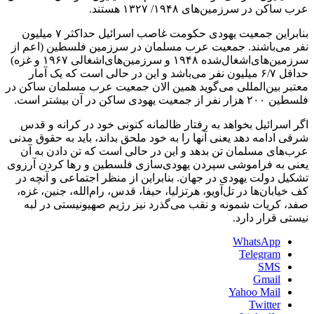
عرب ساکن در سرزمین‌های ۱۹۴۸/ ۱۳۲۷ هستند.
بنابراین جمعیت یهودی حکومت غاصب اسرائیل حداکثر ۷ میلیون
نفر می‌باشند. جمعیت عرب‌ مسلمان در سرزمین‌ فلسطین (اعم از
سرزمین‌های‌اشغال‌شده ۱۹۴۸ و سرزمین‌های‌اشغالی ۱۹۶۷ و غزه)
حداقل ۶/۷ میلیون نفر می‌باشد و این در حالی است که یک آمار
معتبر بین‌المللی می‌گوید همین الان جمعیت عرب مسلمان ساکن در
فلسطین ۲۰۰ هزار نفر از جمعیت یهودی ساکن در آن بیشتر است.
اگر اسرائیل بخواهد به رفتار ظالمانه کنونی خود در کرانه و قدس
شرقی ادامه دهد یعنی آنها را به خود ملحق بداند، باید به حقوق مدنی
عرب‌های مسلمان تن بدهد و این در حالی است که تن دادن به آن
یعنی به فراموشی سپردن یهودی‌سازی فلسطین و رها کردن آرزوی
تشکیل دولت یهودی در جهان. بنابراین از منظر اجتماعی و آنچه در
کف خیابان‌ها در تل‌آویو، هرتزلیا، حیفا، قدس، رام‌الله، جنین، غزه،
صفد، کریات شمونه و نقب می‌گذرد نیز رژیم صهیونیستی در لبه
نیستی قرار دارد.
WhatsApp
Telegram
SMS
Gmail
Yahoo Mail
Twitter