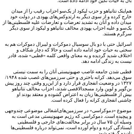
بال به حیات نگین خود ادامه داده است.
هم‌اینک نتانیاهو و حزب لیکود از یک‌سو احزاب رقیب را از میدان
خارج کرده و از سوی دیگر به ارتدوکس‌های یهودی در دولت خود
میدان داده و آنان به تشدید تعرضات و تعارضات علیه فلسطینی‌ها از
یک‌سو و علیه احزاب یهودی مخالف نتانیاهو و لیکود از سوی دیگر
سرگرم هستند.
اسرائیل حتی با دو بال سوسیال دموکرات و لیبرال دموکرات هم به
سختی به حیات خود ادامه داده است و حالا که دچار شکاف و
اختلاف شدید گردیده و به معنای واقعی کلمه «قطبی» شده، قادر
نیست به زندگی ادامه دهد.
قطبی شدن جامعه غاصب صهیونیستی آنان را به سمت نیستی
سوق می‌دهد. کرانه باختری و حتی سرزمین‌های غصب شده ۱۹۴۸/
۱۳۲۷ در وضعیت انفجاری قرار دارد و از این‌رو وقتی چند روز پیش
بن‌گویر و لوپن وارد مسجدالاقصی شدند، احزاب مخالف نتانیاهو
بیش از فلسطینی‌ها زبان به اعتراض گشوده و معتقد بودند او
چاشنی انفجاری کرانه را فعال کرده است.
موضوع «دموکراسی» در سرزمین‌های‌اشغالی موضوعی چندوجهی
و پیچیده است. دموکراسی که رژیم صهیونیستی مدعی است به
وسیله آن ۷۵ سال در برابر مخالفت‌های خارجی و فلسطینی
ایستادگی کرده و دوام آورده است، نمی‌تواند درباره فلسطینی‌ها
نادیده گرفته شود.