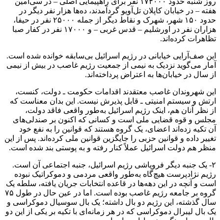
روز شنبه حدود ۱۷۴۰۰۰ نفر برای راهپیمایی اصلی – در سی‌امین
هفته – در خیابان کاپلان تل‌آویو گردآمدند، ده‌ها هزار نفر دیگر در
حدود ۱۵۰ شهر، شهرک و نقاط دیگر از جمله ۲۵۰۰۰ نفر در حیفا،
هزاران نفر در اورشلیم – قدس غربی – و ۱۷۰۰۰ نفر در کفار صبا
تظاهرات کرده‌اند.
این صف‌آرایی خیابانی در رژیم اسرائیل بی‌سابقه خوانده شده است.
آمار می‌گوید نزدیک به نیمی از جمعیت رژیم غاصب در بیش از نیمی
از سال در خیابان‌ها به اعتراض پرداخته‌اند.
این شهروندان غاصب معتقدند اقدامات حکومت ـ دولت، کنست،
ارتش و سیستم امنیتی ـ قابل پذیرش نیست. این بدان معناست که
از نظر آنان هم، اینک رژیم اسرائیل به‌طور واقعی فاقد دولت،
مجلس و قوه قضایی ملی است و کسانی که اکنون بر صندلی‌های
آن تکیه زده‌اند اعضای، یک گروه هستند که قوانین را به نفع خود
تغییر داده و قوانین حزبی را جایگزین قوانین ملی کرده‌اند. پس از این
منظر هم دولت اسرائیل عملاً کنار رفته و به پوستی بند شده است.
۲- یک جنبه دیگر فروپاشی رژیم اسرائیل، جنبه اجتماعی آن است.
رژیم نژادپرست هیچ‌گاه به‌طور واقعی مردمی و دموکراتیک نبوده
است و آنچه در این دهه‌ها در قاعده انتخابات جریان یافته، سلطه یک
گروه بر جامعه‌ رژیم غاصب بوده است. اما در عین حال در طول ۷۵
سال گذشته، این رژیم دو بال داشته؛ یک بال سوسیال دموکراسی و
یک بال لیبرال دموکراسی که در هر زمانه‌ای با تکیه بر یکی از این دو