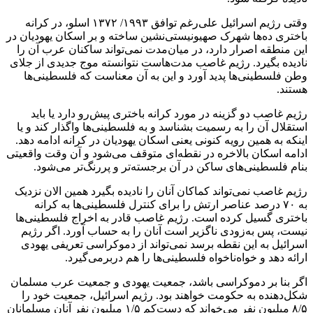
وقتی رژیم اسرائیل علی‌رغم توافق ۱۹۹۳/ ۱۳۷۲ اسلو، در کرانه
باختری ده‌ها شهرک صهیونیستی‌نشین ساخته و بر اسکان یهودیان در
این منطقه اصرار دارد، در میان‌مدت نمی‌تواند ساکنان عرب آن را
نادیده بگیرد. رژیم غاصب مدت‌هاست نتوانسته موج جدیدی از جلای
وطن‌ فلسطینی‌ها پدید آورد و این به آن معناست که فلسطینی‌ها
هستند.
رژیم غاصب دو گزینه در مورد کرانه باختری پیش‌رو دارد یا باید
استقلال آن را به رسمیت بشناسد و به فلسطینی‌ها واگذار کند و یا
اینکه به همین رویه کنونی یعنی اسکان یهودیان در کرانه ادامه دهد.
ادامه اسکان بالاخره در نقطه‌ای متوقف می‌شود و آن وقت واقعیتی
بنام فلسطینی‌های ساکن در آن برجسته‌تر و پررنگ‌تر می‌شود.
رژیم غاصب نمی‌تواند کماکان آنان را نادیده بگیرد همین الان نزدیک
به ۷۰ درصد عناصر ارتش را برای کنترل فلسطینی‌ها به کرانه
باختری گسیل کرده است. رژیم غاصب قادر به اخراج فلسطینی‌ها
نیست، پس به‌زودی ناگزیر است آنان را به حساب آورد. اگر رژیم
اسرائیل به این نقطه برسد نمی‌تواند از دموکراسی تعریفی یهودی
ارائه دهد و خواه‌ناخواه فلسطینی‌ها را هم دربرمی‌گیرد.
اگر بنا بر دموکراسی باشد، جمعیت یهودی و جمعیت عرب مسلمان
شکل‌دهنده به حکومت خواهند بود. رژیم اسرائیل، جمعیت خود را
۸/۵ میلیون نفر می‌خواند که دست‌کم ۱/۵ میلیون نفر آنان مسلمانان