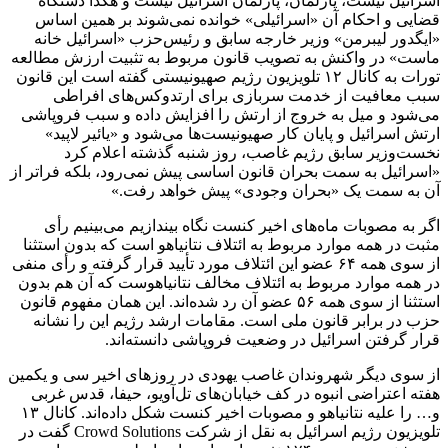
اسرائیل نیست، پارلمان، پارلمان اسرائیل نیست و هکذا دستگاه
قضایی و احکام آن «اسرائیلی» خوانده نمی‌شوند بر همین اساس
«ایگدور لیبرمن» وزیر خارجه سابق و رئیس‌حزب «اسرائیل خانه
ماست» در واکنش به تصویب قانون مربوط به تثبیت ارزش مطالعه
تورات به کانال ۱۲ تلویزیون رژیم صهیونیستی گفته است این قانون
سبب معافیت از خدمت سربازی برای ارتدوکس‌های افراطی
می‌شود و میل به خروج از ارتش را افزایش داده و سبب فروپاشی
ارتش اسرائیل و پایان کار صهیونیست‌ها می‌شود و «یائیر لاپید»
نخست‌وزیر سابق رژیم غاصب، روز شنبه گذشته اعلام کرد
«اسرائیل به سمت بحران قانون اساسی پیش نمی‌رود، بلکه فراتر از
آن به سمت یک «بحران وجودی» پیش خواهد رفت.»
اگر به مصوبات ماه‌های اخیر کنست نگاه بیندازیم می‌بینیم رأی
مثبت در همه موارد مربوط به ائتلاف نتانیاهو است که بدون استثنا
از سوی همه ۶۴ عضو این ائتلاف مورد تأیید قرار گرفته و رأی منفی
در همه موارد مربوط به ائتلاف مخالف نتانیاهوست که آن هم بدون
استثنا از سوی همه ۵۶ عضو آن رد شده‌اند. این همان مفهوم قانون
حزب در برابر قانون ملی است. مقامات ارشد رژیم این را نشانه
قرار گرفتن اسرائیل در وضعیت فروپاشی دانسته‌اند.
از سوی دیگر شهروندان غاصب یهودی در روزهای اخیر سی و یکمین
هفته اعتراضی انبوه در کف خیابان‌های تل‌آویو، حیفا، قدس غربی
و… را علیه نتانیاهو و مصوبات اخیر کنست شکل داده‌اند. کانال ۱۳
تلویزیون رژیم اسرائیل به نقل از شرکت Crowd Solutions گفت در