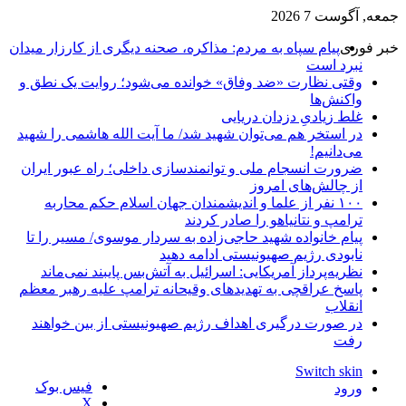
جمعه, آگوست 7 2026
خبر فوری
پیام سپاه به مردم: مذاکره، صحنه دیگری از کارزار میدان
نبرد است
وقتی نظارت «ضد وفاق» خوانده می‌شود؛ روایت یک نطق و
واکنش‌ها
غلط زیادیِ دزدان دریایی
در استخر هم می‌توان شهید شد/ ما آیت الله هاشمی را شهید
می‌دانیم!
ضرورت انسجام ملی و توانمندسازی داخلی؛ راه عبور ایران
از چالش‌های امروز
۱۰۰ نفر از علما و اندیشمندان جهان اسلام حکم محاربه
ترامپ و نتانیاهو را صادر کردند
پیام خانواده شهید حاجی‌زاده به سردار موسوی/ مسیر را تا
نابودی رژیم صهیونیستی ادامه دهید
نظریه‌پرداز آمریکایی: اسرائیل به آتش‌بس پایبند نمی‌ماند
پاسخ عراقچی به تهدیدهای وقیحانه ترامپ علیه رهبر معظم
انقلاب
در صورت درگیری اهداف رژیم صهیونیستی از بین خواهند
رفت
Switch skin
فیس بوک
ورود
X