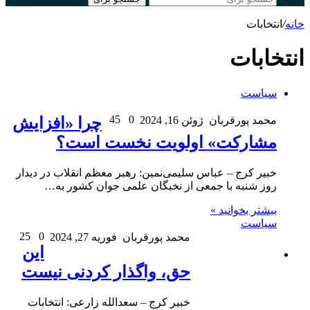
خانه
/
انتخابات
انتخابات
سیاست
45
0
محمد پورقربان
ژوئن 16, 2024
چرا «افزایش
مشارکت» اولویت نخست است؟
خبیر کرج – عباس سلیمی‌نمین: رهبر معظم انقلاب در دیدار
روز شنبه با جمعی از نخبگان علمی جوان کشور به…
بیشتر بخوانید »
سیاست
25
0
محمد پورقربان
فوریه 27, 2024
این
حق، واگذار کردنی نیست
خبیر کرج – سعدالله زارعی: انتخابات