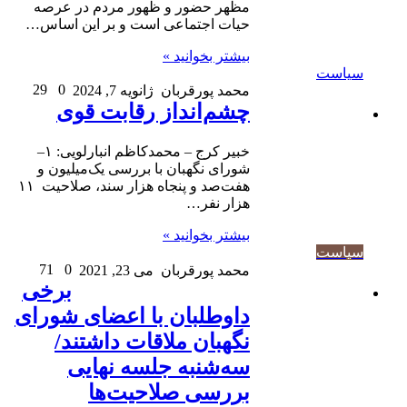
مظهر حضور و ظهور مردم در عرصه
حیات اجتماعی است و بر این اساس…
بیشتر بخوانید »
سیاست
29
0
محمد پورقربان
ژانویه 7, 2024
چشم‌انداز رقابت قوی
خبیر کرج – محمدکاظم انبارلویی: ۱–
شورای نگهبان با بررسی یک‌میلیون و
هفت‌صد و پنجاه هزار سند، صلاحیت ۱۱
هزار نفر…
بیشتر بخوانید »
سیاست
71
0
محمد پورقربان
می 23, 2021
برخی
داوطلبان با اعضای شورای
نگهبان ملاقات داشتند/
سه‌شنبه جلسه‌ نهایی
بررسی صلاحیت‌ها