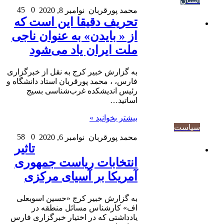
استان
45
0
محمد پورقربان
نوامبر 8, 2020
تحریف دقیقا این است که
از « بایدن» به عنوان ناجی
ملت ایران یاد می‌شود
به گزارش خبیر کرج به نقل از خبرگزاری
فارس، ، محمد پورقربان استاد دانشگاه و
رئیس اندیشکده غرب‌شناسی بسیج
اساتید…
بیشتر بخوانید »
سیاست
58
0
محمد پورقربان
نوامبر 6, 2020
تاثیر
انتخابات ریاست جمهوری
آمریکا بر آسیای مرکزی
به گزارش خبیر کرج «حسین اسوبعلی
اف» کارشناس مسائل منطقه در
یادداشتی که در اختیار خبرگزاری فارس