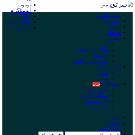
منو
یوتیوب
اینستاگرام
صفحه اصلی
ورود
سیاست
نوشته تصادفی
ورزش
سایدبار
فرهنگ
استان
کرج
نظرآباد و اشتهارد
فردیس
ساوجبلاغ و طالقان
عکس و فیلم
عکس
فیلم
فروشگاه
جدید
تسویه حساب
حساب کاربری
تک محصول
سبد خرید
ورود
سایدبار
Switch skin
جستجو برای