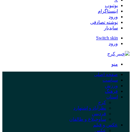
یوتیوب
اینستاگرام
ورود
نوشته تصادفی
سایدبار
Switch skin
ورود
منو
صفحه اصلی
سیاست
ورزش
فرهنگ
استان
کرج
نظرآباد و اشتهارد
فردیس
ساوجبلاغ و طالقان
عکس و فیلم
عکس