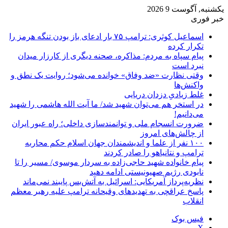
یکشنبه, آگوست 9 2026
خبر فوری
اسماعیل کوثری: ترامپ ۷۵ بار ادعای باز بودن تنگه هرمز را
تکرار کرده
پیام سپاه به مردم: مذاکره، صحنه دیگری از کارزار میدان
نبرد است
وقتی نظارت «ضد وفاق» خوانده می‌شود؛ روایت یک نطق و
واکنش‌ها
غلط زیادیِ دزدان دریایی
در استخر هم می‌توان شهید شد/ ما آیت الله هاشمی را شهید
می‌دانیم!
ضرورت انسجام ملی و توانمندسازی داخلی؛ راه عبور ایران
از چالش‌های امروز
۱۰۰ نفر از علما و اندیشمندان جهان اسلام حکم محاربه
ترامپ و نتانیاهو را صادر کردند
پیام خانواده شهید حاجی‌زاده به سردار موسوی/ مسیر را تا
نابودی رژیم صهیونیستی ادامه دهید
نظریه‌پرداز آمریکایی: اسرائیل به آتش‌بس پایبند نمی‌ماند
پاسخ عراقچی به تهدیدهای وقیحانه ترامپ علیه رهبر معظم
انقلاب
فیس بوک
X