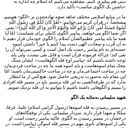
دینی هم پیگیری کنیم، مشاهده می‌کنیم که اسلام چه اندازه به
«داشتن یک الگوی مناسب» تأکید دارد.
ما در منابع اسلامی مختلف شاهد صحه نهاده‌شدن بر «الگو» هستیم.
مشخصاً، در قرآن کریم می‌خوانیم: «لَّقَدْ كَانَ لَكُمْ فِی رَسُولِ اللَّهِ
أُسْوَةٌ حَسَنَةٌ لِّمَن كَانَ یَرْجُو اللَّهَ وَالْیَوْمَ الْآخِرَ وَذَكَرَ اللَّهَ كَثِیرًا»؛ یعنی
اگر شما الگو می‌خواهید، پیامبر الگوی کاملی برای شماست؛ امّا آیا
همه ما باید پیامبر عظیم‌الشأن اسلام را الگوی خودمان قرار دهیم تا
به آن قُرب و سعادت الهی دست پیدا کنیم یا خیر؟ داشتن اسوه
حسنه‌ای به نام پیامبر رحمت یک اصل است و کسی نمی‌تواند آن را
نفی کند؛ چراکه فرموده قرآن است و قابل نفی نیست، ولی باید
توجه داشته باشیم که «پیامبر اوج قله الگوهاست». ایشان سنگ
محک تمام اسوه‌هاست و باید اسوه همه ما چه در ساحت فردی‌مان،
چه در ساحت اجتماعی‌مان و چه در ساحت حاکمیتی‌مان باشند؛ امّا
این مقام باید به‌صورت تدریجی حاصل شود. هیچ‌کس از ما انتظار
ندارد که در طرفه‌العینی به این قله برسیم. باید در مسیر قله افرادی
را ببینیم و الگوهایی داشته باشیم تا بتوانیم به آن قله نزدیک شویم.
شهید سلیمانی به‌مثابه یک الگو
در مسیر رسیدن به قله اسوه‌ها (رسول گرامی اسلام) علما، عرفا،
سلکا و شهدا قرار دارند. سردار سلیمانی، یکی از توقفگاه‌های
درخشان در مسیر رسیدن به الگوی عالیه پیامبر رحمت است. او
یکی از اسوه‌های ثانوی مهم در مسیر قله اسوگی (پیامبر) است. در