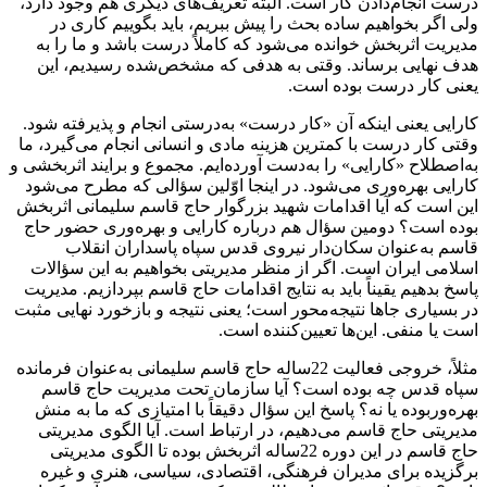
درست انجام‌دادن کار است. البته تعریف‌های دیگری هم وجود دارد،
ولی اگر بخواهیم ساده بحث را پیش ببریم، باید بگوییم کاری در
مدیریت اثربخش خوانده می‌شود که کاملاً درست باشد و ما را به
هدف نهایی برساند. وقتی به هدفی که مشخص‌شده رسیدیم، این
یعنی کار درست بوده است.
کارایی یعنی اینکه آن «کار درست» به‌درستی انجام و پذیرفته شود.
وقتی کار درست با کمترین هزینه مادی و انسانی انجام می‌گیرد، ما
به‌اصطلاح «کارایی» را به‌دست آورده‌ایم. مجموع و برایند اثربخشی و
کارایی بهره‌وری می‌شود. در اینجا اوّلین سؤالی که مطرح می‌شود
این است که آیا اقدامات شهید بزرگوار حاج قاسم سلیمانی اثربخش
بوده است؟ دومین سؤال هم درباره کارایی و بهره‌وری حضور حاج
قاسم به‌عنوان سکان‌دار نیروی قدس سپاه پاسداران انقلاب
اسلامی ایران است. اگر از منظر مدیریتی بخواهیم به این سؤالات
پاسخ بدهیم یقیناً باید به نتایج اقدامات حاج قاسم بپردازیم. مدیریت
در بسیاری جاها نتیجه‌محور است؛ یعنی نتیجه و بازخورد نهایی مثبت
است یا منفی. این‌ها تعیین‌کننده است.
مثلاً، خروجی فعالیت 22ساله حاج قاسم سلیمانی به‌عنوان فرمانده
سپاه قدس چه بوده است؟ آیا سازمان تحت مدیریت حاج قاسم
بهره‌وربوده یا نه؟ پاسخ این سؤال دقیقاً با امتیازی که ما به منش
مدیریتی حاج قاسم می‌دهیم، در ارتباط است. آیا الگوی مدیریتی
حاج قاسم در این دوره 22ساله اثربخش بوده تا الگوی مدیریتی
برگزیده برای مدیران فرهنگی، اقتصادی، سیاسی، هنری و غیره