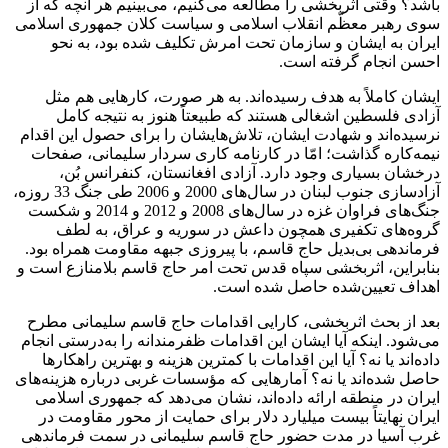
باشد؟ وقتی اثربخشی را مطالعه می‌کنیم، می‌بینیم هر آنچه که از
سوی رهبر معظّم انقلاب اسلامی و سیاست کلان جمهوری اسلامی
ایران به ایشان و سازمان تحت امرش تکلیف شده بود، به نحو
احسن انجام گرفته است.
ایشان کاملاً به هدف رسیده‌اند. به هر صورت، کارهایی هم مثل
آزادی فلسطین اشغالی هستند که طبیعتاً هنوز به نتیجه کامل
نرسیده‌اند و شهادت ایشان، تلاش‌هایشان را برای حصول این اقدام
نیمه‌کاره گذاشت؛ امّا در کارنامه کاری سردار سلیمانی، صفحات
درخشان بسیاری وجود دارد. آزادی افغانستان، کنفرانس بُن،
آزادسازی جنوب لبنان در سال‌های 2000 و 2006 طی جنگ 33 روزه،
جنگ‌های فراوان غزه در سال‌های 2008 و 2012 و 2014 و شکست
گروه‌های تکفیری همچون داعش در سوریه و عراق، به‌ لطف
فرماندهی بی‌بدیل حاج قاسم، با پیروزی جبهه مقاومت همراه بود.
بنابراین، اثربخشی سپاه قدس تحت ‌امر حاج قاسم بلامنازع است و
اهداف تعیین‌شده حاصل شده است.
بعد از بحث اثربخشی، کارایی اقدامات حاج قاسم سلیمانی مطرح
می‌شود. اینکه آیا ایشان این اقدامات ظفرمندانه را به‌درستی انجام
داده‌اند یا نه؟ آیا این اقدامات با کمترین هزینه و بهترین راهکارها
حاصل شده‌اند یا نه؟ آمارهایی که مؤسسات غربی درباره هزینه‌‌های
ایران در منطقه ارائه داده‌اند، نشان می‌دهد که جمهوری اسلامی
ایران نهایتاً بیست میلیارد دلار برای حمایت از محور مقاومت در
غرب آسیا در مدت حضور حاج قاسم سلیمانی در سمت فرماندهی