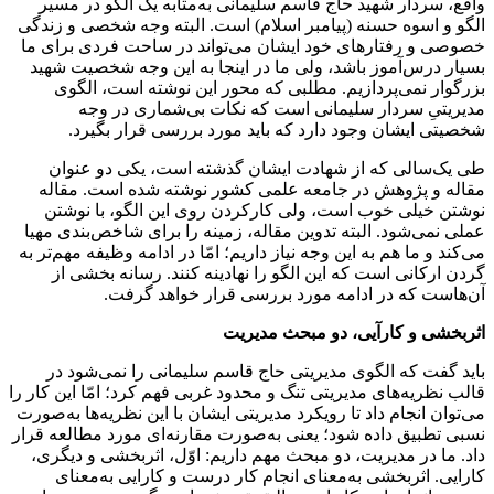
واقع، سردار شهید حاج قاسم سلیمانی به‌مثابه یک الگو در مسیر
الگو و اسوه حسنه (پیامبر اسلام) است. البته وجه شخصی و زندگی
خصوصی و رفتارهای خود ایشان می‌تواند در ساحت فردی برای ما
بسیار درس‌آموز باشد، ولی ما در اینجا به این وجه شخصیت شهید
بزرگوار نمی‌پردازیم. مطلبی که محور این نوشته است، الگوی
مدیریتیِ سردار سلیمانی است که نکات بی‌شماری در وجه
شخصیتی ایشان وجود دارد که باید مورد بررسی قرار بگیرد.
طی یک‌سالی که از شهادت ایشان گذشته است، یکی دو عنوان
مقاله و پژوهش در جامعه علمی کشور نوشته شده است. مقاله
نوشتن خیلی خوب است، ولی کارکردن روی این الگو، با نوشتن
عملی نمی‌شود. البته تدوین مقاله، زمینه را برای شاخص‌بندی مهیا
می‌کند و ما هم به این وجه نیاز داریم؛ امّا در ادامه وظیفه مهم‌تر به
گردن ارکانی است که این الگو را نهادینه کنند. رسانه بخشی از
آن‌هاست که در ادامه مورد بررسی قرار خواهد گرفت.
اثربخشی و کارآیی، دو مبحث مدیریت
باید گفت که الگوی مدیریتی حاج قاسم سلیمانی را نمی‌شود در
قالب نظریه‌های مدیریتی تنگ و محدود غربی فهم کرد؛ امّا این کار را
می‌توان انجام داد تا رویکرد مدیریتی ایشان با این نظریه‌ها به‌صورت
نسبی تطبیق داده شود؛ یعنی به‌صورت مقارنه‌ای مورد مطالعه قرار
داد. ما در مدیریت، دو مبحث مهم داریم: اوّل، اثربخشی و دیگری،
کارایی. اثربخشی به‌معنای انجام کار درست و کارایی به‌معنای