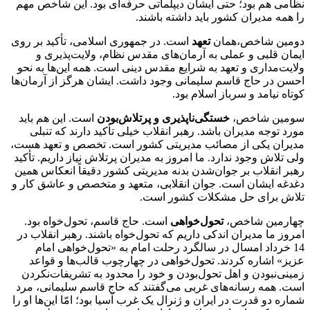
نظامی هم بود؛ حتی ایشان دیپلماتی حرفه‌ای بود. این شاخص مهم
را همه مدیران کشور باید داشته باشند.
دومین شاخص،همان
تعهد
است. در جمهوری اسلامی، تأکید بر روی
ایمان قلبی و عملی به آرمان‌های مقدس نظام، ولایت‌پذیری و
ولایت‌مداری و تعهد به شرایع مقدس دینی است. همه این‌ها به نحو
احسن در حاج قاسم سلیمانی وجود داشت. ایشان هرگز از آرمان‌ها
کوتاه نیامد و سرباز اسلام بود.
سومین شاخص،
خستگی‌ناپذیری و پرتلاش‌بودن
است. این هم باید
مورد توجه مدیران باشد. رهبر انقلاب خیلی تأکید دارند که تنبلی
مدیران یکی از مصائب مدیریتی کشور است. تخصص و تعهد هست،
ولی تلاش وجود ندارد. ما امروز به مدیران پرتلاش نیاز داریم. تأکید
رهبر انقلاب بر جوان‌شدن بدنه مدیریتی کشور دقیقاً انعکاس همین
دغدغه ایشان است. جوان انقلابی، متعهد و متخصص و عاشق کار و
تلاش برای حل مشکلات کشور است.
چهارمین شاخص،
تحول‌خواهی
است. حاج قاسم، تحول‌خواه بود.
امروز ما مدیران اندکی داریم که تحول‌خواه باشند. رهبر انقلاب در
14 خرداد امسال در سالگرد رحلت امام به «تحول‌خواهی امام
عزیز» اشاره کردند. تحول‌خواهی در چهارچوب قالب‌ها و قواعد
زمینی‌نبودن و اهل تحول‌بودن و خود را محدود به تشریفات‌نکردن
است. همه رسانه‌های غربی می‌گفتند که حاج قاسم سلیمانی، مرد
شماره دو قدرت در ایران و ژنرال یک غرب آسیا بود؛ امّا این‌ها او را