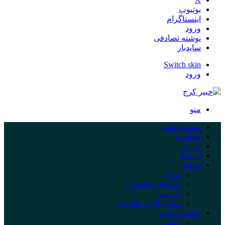
یوتیوب
اینستاگرام
ورود
نوشته تصادفی
سایدبار
Switch skin
ورود
منو
صفحه اصلی
سیاست
ورزش
فرهنگ
استان
کرج
نظرآباد و اشتهارد
فردیس
ساوجبلاغ و طالقان
عکس و فیلم
عکس