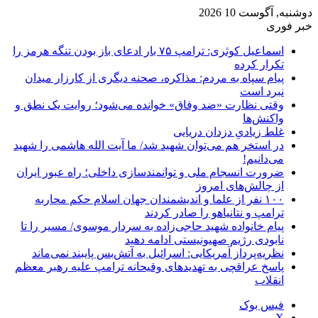
دوشنبه, آگوست 10 2026
خبر فوری
اسماعیل کوثری: ترامپ ۷۵ بار ادعای باز بودن تنگه هرمز را
تکرار کرده
پیام سپاه به مردم: مذاکره، صحنه دیگری از کارزار میدان
نبرد است
وقتی نظارت «ضد وفاق» خوانده می‌شود؛ روایت یک نطق و
واکنش‌ها
غلط زیادیِ دزدان دریایی
در استخر هم می‌توان شهید شد/ ما آیت الله هاشمی را شهید
می‌دانیم!
ضرورت انسجام ملی و توانمندسازی داخلی؛ راه عبور ایران
از چالش‌های امروز
۱۰۰ نفر از علما و اندیشمندان جهان اسلام حکم محاربه
ترامپ و نتانیاهو را صادر کردند
پیام خانواده شهید حاجی‌زاده به سردار موسوی/ مسیر را تا
نابودی رژیم صهیونیستی ادامه دهید
نظریه‌پرداز آمریکایی: اسرائیل به آتش‌بس پایبند نمی‌ماند
پاسخ عراقچی به تهدیدهای وقیحانه ترامپ علیه رهبر معظم
انقلاب
فیس بوک
X