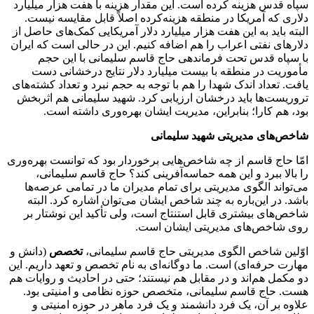
سپاه قدس هزینه کرده است. این مقدار هزینه با هفت هزار میلیارد
دلاری که آمریکا در منطقه هزینه‌کرده اصلاً قابل مقایسه نیست.
البته باید به این هفت هزار میلیارد دلار آمریکایی کمک‌های حاصل از
دلارهای نفتی اعراب را هم اضافه کنیم. این در حالی است که ایران
با سپاه قدس تحت فرماندهی حاج قاسم سلیمانی با این حجم
مأموریت در منطقه با بیست میلیارد دلار نتایج درخشانی دست
یافت. تعداد اندک شهدا را هم با توجه به حجم نبرد و تعداد کشته‌های
تروریست‌ها باید درخشان ارزیابی کرد. شهید سلیمانی هم اثربخش
بود، هم کارا؛ بنابراین، مدیریت ایشان بهره‌وری داشته است.
شاخص‌های مدیریتی شهید سلیمانی
امّا حاج قاسم از چه شاخص‌هایی برخوردار بود که توانست بهره‌وری
را بالا ببرد و این همه حماسه‌آفرینی کند؟ حاج قاسم سلیمانی،
می‌تواند الگوی مدیریتی برای تمام مدیران ما در تمامی عرصه‌ها
باشد. در این‌باره به چند شاخص ایشان می‌توان اشاره کرد. البته
شاخص‌های بیشتری قابل استنتاج است، ولی تأکید این نوشتار بر
روی شاخص‌های مدیریتی ایشان است.
اوّلین شاخص الگوی مدیریتی حاج قاسم سلیمانی،
تخصص
(دانش و
مهارت حرفه‌ای) است. ما دوگانه‌ای به نام تخصص و تعهد داریم. این
دو مکمل هم‌اند و در مقابل هم نیستند؛ حتی در احادیث و روایات هم
هست. حاج قاسم سلیمانی، متخصص حوزه نظامی و امنیتی بود.
علاوه بر آن، یک فرد دانشمند و یک فرد ماهر در حوزه امنیتی و