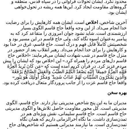
محدود نکرد. ایشان تحولات فراوانی را در سپاه قدس، منطقه و
گروه‌های مقاومت ایجاد کرد. این‌ها همه ریشه در تحول‌خواهی
ایشان بود.
آخرین شاخص،
اخلاص
است. ایشان همه کارهایش را برای رضایت
خدا انجام می‌داد. از این وجه واقعاً حاج قاسم الگوی بسیار
ارزشمندی است. شاید نشود جوان امروزی را متقاعد کرد که به
پیامبر به‌عنوان اسوه نگاه کند، ولی حاج قاسم در این مسیر بود و
شخصیتش کاملاً قابل فهم و درک است. حاج قاسم، غرق در خدا بود
و کارهایش را برای خدا انجام می‌داد. رهبر انقلاب بعد از حضور در
منزل حاج قاسم در شب شهادت ایشان می‌فرمایند: «اخلاص حاج
قاسم دل‌های مردم را همراه کرد.» این اخلاص بود که ایشان را پیش
مردم عزیز کرد. در قرآن کریم آمده است که «مَن كَانَ یُرِیدُ الْعِزَّةَ
فَلِلَّهِ الْعِزَّةُ جَمِیعًا ۚ إِلَیْهِ یَصْعَدُ الْكَلِمُ الطَّیِّبُ وَالْعَمَلُ الصَّالِحُ یَرْفَعُهُ ۚ
وَالَّذِینَ یَمْكُرُونَ السَّیِّئَاتِ لَهُمْ عَذَابٌ شَدِیدٌ ۖ وَمَكْرُ أُولَٰئِكَ هُوَ یَبُور»
واقعاً حاج قاسم عزت را از جانب پروردگار متعال دریافت کرده بود.
بهره سخن
مدیران ما به این پنج شاخص مدیریتی نیاز دارند. حاج قاسم، الگوی
مدیریتی است. کل محور مقاومت حاصل تلاش‌ها و الگوی مدیریتی
حاج قاسم است. حاج قاسم سلیمانی، نقش ویژه‌ای هم در
تمدن‌سازی داشت. ما نگاه آخرالزمانی داریم که همان نگاه
تمدن‌سازی است. ما نیازمند مدیرانی هستیم که شاخص‌های حاج