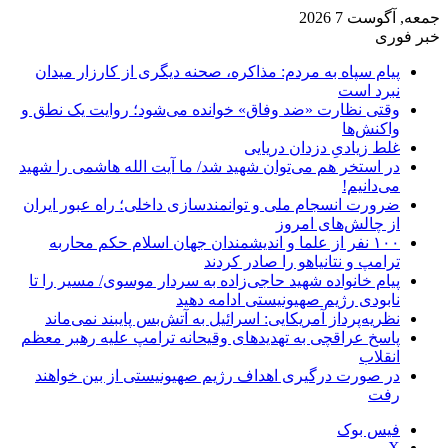
جمعه, آگوست 7 2026
خبر فوری
پیام سپاه به مردم: مذاکره، صحنه دیگری از کارزار میدان
نبرد است
وقتی نظارت «ضد وفاق» خوانده می‌شود؛ روایت یک نطق و
واکنش‌ها
غلط زیادیِ دزدان دریایی
در استخر هم می‌توان شهید شد/ ما آیت الله هاشمی را شهید
می‌دانیم!
ضرورت انسجام ملی و توانمندسازی داخلی؛ راه عبور ایران
از چالش‌های امروز
۱۰۰ نفر از علما و اندیشمندان جهان اسلام حکم محاربه
ترامپ و نتانیاهو را صادر کردند
پیام خانواده شهید حاجی‌زاده به سردار موسوی/ مسیر را تا
نابودی رژیم صهیونیستی ادامه دهید
نظریه‌پرداز آمریکایی: اسرائیل به آتش‌بس پایبند نمی‌ماند
پاسخ عراقچی به تهدیدهای وقیحانه ترامپ علیه رهبر معظم
انقلاب
در صورت درگیری اهداف رژیم صهیونیستی از بین خواهند
رفت
فیس بوک
X