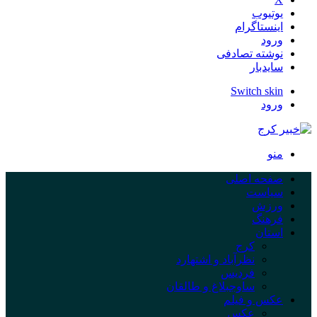
یوتیوب
اینستاگرام
ورود
نوشته تصادفی
سایدبار
Switch skin
ورود
منو
صفحه اصلی
سیاست
ورزش
فرهنگ
استان
کرج
نظرآباد و اشتهارد
فردیس
ساوجبلاغ و طالقان
عکس و فیلم
عکس