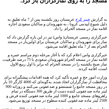
مسجد را به روی نمازگزاران باز کرد.
به گزارش
خبیر کرج
عربستان روز یکشنبه پس از 7 ماه تعلیق به
دلیل شیوع اپیدمی کرونا ، به شهروندان و ساکنان سعودی اجازه
اقامه نماز در مسجد الحرام را داد.
خبرگزاری رسمی عربستان( واس) نیز در این باره گزارش داد که
نماز برای شهروندان و ساکنان عربستان برای اولین‌بار در مسجد
الحرام بعد از 7 ماه تعلیق اقامه می‌شود.
خبرگزاری واس اعلام کرد که با آغاز مرحله دوم مراسم عمره و
اقامه نماز در مسجد الحرام شهروندان سعودی با 75 درصد ظرفیت،
نماز صبح یکشنبه را در مسجد الحرام که برابر با اول ربیع الاول
است، اقامه کردند.
وزارت امور حج و عمره تأکید کرد که همه اقدامات پیشگیرانه برای
محافظت از نمازگزاران اتخاذ شده، به‌گونه‌ای که 4000 کارگر 10 بار
در روز مسجد جامع را شستشو و ضدعفونی می‌کنند و روزانه 900
لیتر ماده ضدعفونی کننده دست از طریق 300 دستگاه در تمام
راهروهای مسجد جامع و 1000 لیتر ماده ضدعفونی کننده فرش و
2500 لیتر ماده ضدعفونی کننده سطوح در مسجد توزیع می‌شود.
وزارت بهداشت عربستان سعودی، روز شنبه، از ثبت 359 مورد جدید