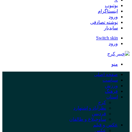
یوتیوب
اینستاگرام
ورود
نوشته تصادفی
سایدبار
Switch skin
ورود
منو
صفحه اصلی
سیاست
ورزش
فرهنگ
استان
کرج
نظرآباد و اشتهارد
فردیس
ساوجبلاغ و طالقان
عکس و فیلم
عکس