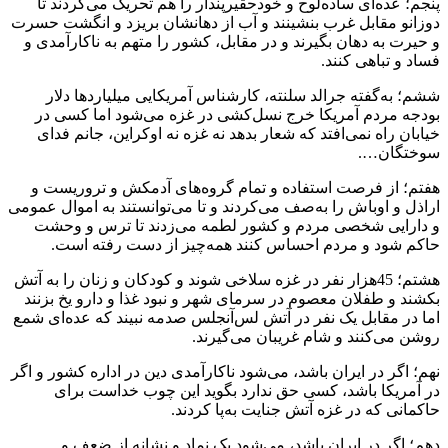
پنجم؛ عده‌ای ساده‌لوح و خودحقیرپندار را هم تحریک می‌کردند تا
دوزانو مقابل غرب بنشینند و آب از دهانشان بریزد و انگشت حسرت
و حیرت به دهان بگیرند و در مقابل، کشور را متهم به ناکارآمدی و
فساد و تباهی کنند.
ششم؛ به‌گفته جرالد سلنته، کارشناس آمریکایی میلیارد‌ها دلار
بودجه مردم آمریکا خرج نسل‌کشی در غزه می‌شود اما کسی در
خیابان راه نمی‌افتد که شعار بدهد نه غزه نه اوکراین، جانم فدای
سوختگان….
هفتم؛ از فرصت استفاده و تمام گروه‌های آدمکش و تروریست و
اراذل و اوباش را به‌صف می‌کردند و تا می‌توانستند به اموال عمومی
و دارایی شخصی مردم و کشور لطمه می‌زدند تا ترس و وحشت
حاکم شود و مردم احساس کنند همه‌‌چیز از دست رفته است.
هشتم؛ 45هزار نفر در غزه سلاخی شوند و کودکان و زنان را به آتش
بکشند و طفلان معصوم در سرمای شهر و نبود غذا و دارو یخ بزنند
اما در مقابل یک نفر در آتش لس‌آنجلس صدمه نبیند که عده‌ای شمع
روشن می‌کنند و شام غریبان می‌گیرند.
نهم؛ اگر در ایران باشد، می‌شود ناکارآمدی دین در اداره کشور و اگر
در آمریکا باشد، کسی حق ندارد بگوید این چوب خداست برای
حاکمانی که در غزه آتش جنایت به‌پا کردند.
دهم؛ اگر در ایران باشد، می‌شود یک نماد و نشانه از ضعف و