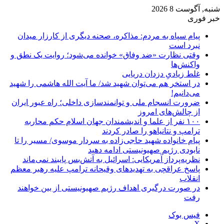
شنبه, آگوست 8 2026
خبر فوری
پیام سپاه به مردم: مذاکره، صحنه دیگری از کارزار میدان
نبرد است
وقتی نظارت «ضد وفاق» خوانده می‌شود؛ روایت یک نطق و
واکنش‌ها
غلط زیادیِ دزدان دریایی
در استخر هم می‌توان شهید شد/ ما آیت الله هاشمی را شهید
می‌دانیم!
ضرورت انسجام ملی و توانمندسازی داخلی؛ راه عبور ایران
از چالش‌های امروز
۱۰۰ نفر از علما و اندیشمندان جهان اسلام حکم محاربه
ترامپ و نتانیاهو را صادر کردند
پیام خانواده شهید حاجی‌زاده به سردار موسوی/ مسیر را تا
نابودی رژیم صهیونیستی ادامه دهید
نظریه‌پرداز آمریکایی: اسرائیل به آتش‌بس پایبند نمی‌ماند
پاسخ عراقچی به تهدیدهای وقیحانه ترامپ علیه رهبر معظم
انقلاب
در صورت درگیری اهداف رژیم صهیونیستی از بین خواهند
رفت
فیس بوک
X