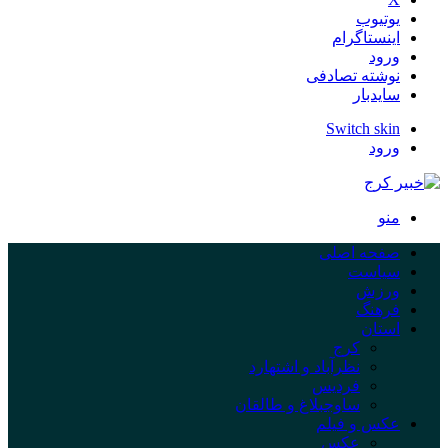
یوتیوب
اینستاگرام
ورود
نوشته تصادفی
سایدبار
Switch skin
ورود
منو
صفحه اصلی
سیاست
ورزش
فرهنگ
استان
کرج
نظرآباد و اشتهارد
فردیس
ساوجبلاغ و طالقان
عکس و فیلم
عکس