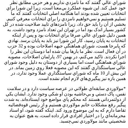
شوراي عالي گفتند که ما نامزدي نداريم و هر حزبي مطابق نظر
خود عمل کند. اين شيوه عملکرد بي‌معنا است، زيرا اين شورا براي
انتخابات تعيين شده بودند اما هنگامه‌ اصلي انتخابات گفتند که ما
تسليم هستيم و نمي‌خواهيم نامزدي را براي انتخابات معرفي کنيم.
بخشي از آن را بايد حق داد، زيرا نامزدهاي تاييد صلاحيت شده در کل
کشور بسيار اندک بود اما در تهران اين تعداد نامزد وجود داشت. به
همين دليل شوراي عالي صرفا براي انتخابات بود و پس از اينکه
انتخابات به پايان رسيد، کار اين شورا نيز بايد به پايان برسد. نهادي
که پابرجا هست، شوراي هماهنگي جبهه اصلاحات بوده و 32 حزب
در آن فعال است. نظر ما بارها بيان شده اما دوستان اين نظر را
اجرا نکردند. تاکيد مي‌کنم، در بهمن 97، پارلمان اصلاحات، مصوبه
شوراي هماهنگي است اما بسياري از دوستان به دليل وجود شوراي
عالي سياستگذاري گفتند که اين مصوبه فعلا روي زمين بماند. در
اين بيش از 10 ماه که شوراي سياستگذاري عملا وجود ندارد، در
همين بازه نيز پيگيري‌هاي لازم انجام نشده است.
*مولاوردي سابقه‌اي طولاني در عرصه سياست دارد و در سلامت
نفس، پاک دستي و بي‌حاشيه بودن او شکي وجود ندارد. ايشان يکي
از دولتمرداني هستند که محکم پاي مواضع خود ايستاده‌اند. به شدت
پيگير رفع مشکلات خانم مولاوردي هستيم و از رئيس قوه‌قضائيه
تقاضا دارم که به اين موضوع ورود کند. اينکه گفته شود، او اسناد
محرمانه‌اي را در اختيار افرادي قرار داده است، به هيچ عنوان به
شخصيتي مانند مولاوردي نمي‌چسبد.