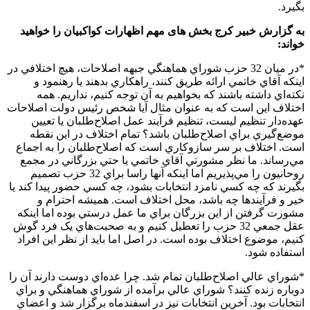
بگیرد.
به گزارش خبیر کرج بخش های مهم اظهارات کواکبیان را خواهید
خواند:
*در ميان 32 حزب شوراي هماهنگي جبهه اصلاحات، هيچ اختلافي در
اينکه آقاي خاتمي ارائه طريق کنند، راهکاري بدهند يا رهنمود و
نکته‌اي داشته باشند که بخواهيم به آن توجه کنيم، نداريم. همه
اختلاف اين است که به عنوان مثال آيا شخص رئيس دولت اصلاحات
عهده‌دار تنظيم ليست، تنظيم فرآيند عمل اصلاح‌طلبان يا تعيين
موضع‌گيري براي اصلاح‌طلبان باشد؟ تمام اختلاف در اين نقطه
است. اختلاف بر سر سازوکاري است که اصلاح‌طلبان را به اجماع
مي‌رساند. ما نظر مشورتي آقاي خاتمي يا حتي بزرگاني در مجمع
روحانيون را مي‌پذيريم اما اينکه آنها راسا براي 32 حزب تصميم
بگيرند که چه کسي نامزد انتخابات بشود، چه کسي حضور پيدا کند يا
خير و فرآيند‌ها چه باشد، محل اختلاف است. هميشه احترام و
مشورت گرفتن از اين بزرگان براي ما عمل درستي بوده اما اينکه
عقل جمعي 32 حزب را تعطيل کنيم و به صحبت‌هاي يک فرد گوش
کنيم، موضوع اختلاف بوده است. در اصل اما بايد از نظر اين افراد
استفاده شود.
*شوراي عالي اصلاح‌طلبان تمام شد. چرا عده‌اي دوست دارند آن را
دوباره زنده کنند؟ شوراي عالي برآمده از شوراي هماهنگي و براي
انتخابات بود. آخرين انتخابات نيز در اسفندماه برگزار شد و اعضاي