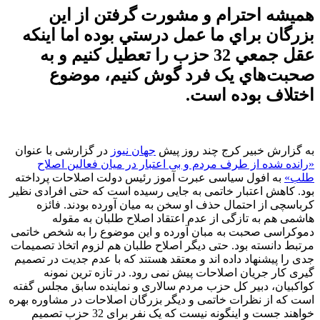
هميشه احترام و مشورت گرفتن از اين
بزرگان براي ما عمل درستي بوده اما اينکه
عقل جمعي 32 حزب را تعطيل کنيم و به
صحبت‌هاي يک فرد گوش کنيم، موضوع
اختلاف بوده است.
به گزارش خبیر کرج چند روز پیش
جهان نيوز
در گزارشی با عنوان
«رانده شده از طرف مردم و بی اعتبار در میان فعالین اصلاح
طلب»
به افول سیاسی عبرت آموز رئیس دولت اصلاحات پرداخته
بود. کاهش اعتبار خاتمی به جایی رسیده است که حتی افرادی نظیر
کرباسچی از احتمال حذف او سخن به میان آورده بودند. فائزه
هاشمی هم به تازگی از عدم اعتقاد اصلاح طلبان به مقوله
دموکراسی صحبت به مبان آورده و این موضوع را به شخص خاتمی
مرتبط دانسته بود. حتی دیگر اصلاح طلبان هم لزوم اتخاذ تصمیمات
جدی را پیشنهاد داده اند و معتقد هستند که با عدم جدیت در تصمیم
گیری کار جریان اصلاحات پیش نمی رود. در تازه ترین نمونه
کواکبیان، دبیر کل حزب مردم سالاری و نماینده سابق مجلس گفته
است که از نظرات خاتمی و دیگر بزرگان اصلاحات در مشاوره بهره
خواهند جست و اینگونه نیست که یک نفر برای 32 حزب تصمیم