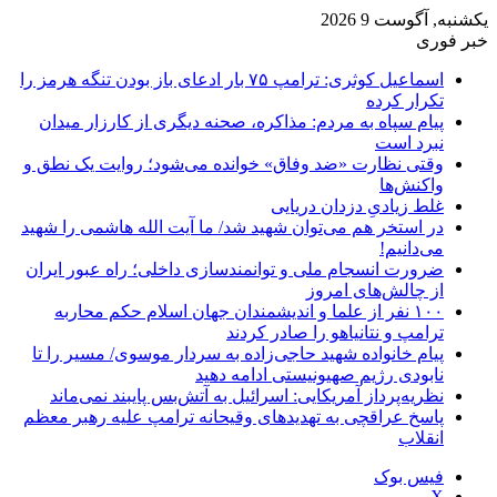
یکشنبه, آگوست 9 2026
خبر فوری
اسماعیل کوثری: ترامپ ۷۵ بار ادعای باز بودن تنگه هرمز را
تکرار کرده
پیام سپاه به مردم: مذاکره، صحنه دیگری از کارزار میدان
نبرد است
وقتی نظارت «ضد وفاق» خوانده می‌شود؛ روایت یک نطق و
واکنش‌ها
غلط زیادیِ دزدان دریایی
در استخر هم می‌توان شهید شد/ ما آیت الله هاشمی را شهید
می‌دانیم!
ضرورت انسجام ملی و توانمندسازی داخلی؛ راه عبور ایران
از چالش‌های امروز
۱۰۰ نفر از علما و اندیشمندان جهان اسلام حکم محاربه
ترامپ و نتانیاهو را صادر کردند
پیام خانواده شهید حاجی‌زاده به سردار موسوی/ مسیر را تا
نابودی رژیم صهیونیستی ادامه دهید
نظریه‌پرداز آمریکایی: اسرائیل به آتش‌بس پایبند نمی‌ماند
پاسخ عراقچی به تهدیدهای وقیحانه ترامپ علیه رهبر معظم
انقلاب
فیس بوک
X