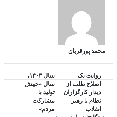
محمد پورقربان
ر
روایت یک
س
سال ۱۴۰۳،
و
ا
اصلاح طلب از
سال «جهش
ا
ل
ی
۱
دیدار کارگزاران
تولید با
ت
۴
نظام با رهبر
مشارکت
ی
۰
ک
۳
انقلاب
مردم»
ا
،