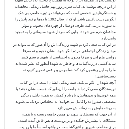
نویسندگان در مقدمه اثر با توجه به اهمیت پرداختن به زندگی شهدا
از این دریچه‌ نوشته‌اند: کتاب سرباز روز نهم حاصل زندگی مجاهدانه
و خستگی‌ناپذیر شخصی است که می‌تواند در دوره حاضر، بی‌شک
الگویی دست‌یافتنی باشد. او که از سال 1392 با ده‌ها ترفند پایش را
به سوریه باز می‌کند، ظرف دو سال از چهره‌های محبوب و مؤثر
مدافعان حرم می‌شود تا جایی که سردار شهید سلیمانی را به تمجید
وامی‌دارد.
در این کتاب سعی کردیم شهید و زندگی‌اش را آن‌طور که می‌تواند در
میدان زندگی اجتماعی مردم الگو شود، نشان دهیم و نه صرفا
روایتی ماورایی و صرفا معنوی و احساسی از شهید ترسیم کنیم.
شاید گشتی در زندگینامه‌ها و خاطرات شهدا آنطور که نشر شده‌اند،
ما را به این رهنمون کرد که: «ملموس و واقعی تصویر کنیم، نه
دست‌نیافتنی!
آنچه شهدا را الگو می‌کند، همه زندگی ایشان است. در این کتاب
نویسندگان سعی کرده‌اند جامعه را آن‌طور که هست نشان دهند؛ با
همه خوبی‌ها و بدی‌هایش، با زیاد و کمش. به همین دلیل، زندگی
مصطفی صدرزاده را کامل می‌خوانید؛ به محله‌اش نزدیک می‌شوید،
به ریشه‌هایش و به زمانه‌اش می‌پردازد.
از آن جهت که مصطفای شهید در همین جامعه زیسته و با همین
مشکلات یا بیشترش جنگیده و بر بن‌بست‌هایش فائق آمده است،
برای مخاطب شیرین و افق‌گشاست. در واقع، اساساً ما با روایت