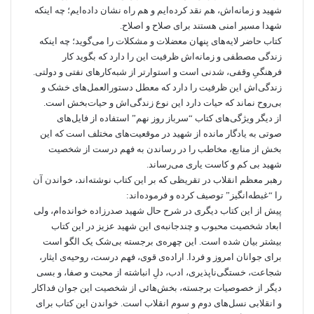
شهید و زمانه‌اش، هم نقد کرده‌ایم و هم راه نشان داده‌ایم؛ چه اینکه
شهدا مسیر امنی هستند برای صلاح و اصلاح.
کتاب حاضر لایه‌های پنهان معضلات و مشکلات را می‌گوید؛ چه اینکه
زندگی مصطفی و زما‌نه‌اش ظرفیت این را دارد که بگوید کار
فرهنگیِ وقفی، شدنی است و استوارتر از شبه‌کارهای نفتی و دولتی.
زندگی‌اش این ظرفیت را دارد که معطل دستورالعمل‌های خشک و
بی‌روح نماند که حیات دارد این نوع زندگی‌اش و حیات‌بخش است.
از دیگر ویژگی‌های کتاب “سرباز روز نهم” استفاده از فایل‌های
صوتی به یادگار مانده از شهید در موقعیت‌های مختلف است که این
بخش از منابع، مخاطب را در رساندن به فهم درست از شخصیت
شهید بی کم و کاست یاری می‌رساند.
رهبر معظم انقلاب در تقریظی که بر این کتاب نوشته‌اند، خواندن آن
را “غبطه‌انگیز” توصیف کرده و فرموده‌اند:
پیش از این کتاب دیگری در شرح حال شهید صدرزاده خوانده‌ام، ولی
ابعاد شخصیت محبوب و چندجانبه‌ی این شهید عزیز در این کتاب
بیشتر بیان شده است. این چهره‌ی برجسته بی‌شک یک الگو است
برای جوانان امروز و فردا. اراده‌ی قوی، فهم درست، روحیه‌ی ایثار،
شجاعت، خستگی‌ناپذیری، ‌ادب، دلِ انباشته از محبت و صفا، و بسی
دیگر از خصوصیات برجسته،‌ بخش‌هائی از شخصیت این جوان فداکار
و انقلابی نسل‌های دوم و سوم انقلاب است. خواندن این کتاب برای