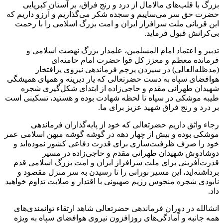
بزرگ با قلب‌های مالامال از درد و رنج فراق، بر آستان کبریایی
حضرت حق‌ سر می‌ساییم و سجده شکر می‌گذاریم و آرزو داریم که
این قربانی ملت سرافراز ایران و امت بزرگ اسلامی را با رحمت
بی‌کرانش قبول فرماید.
تدبیر و اعتماد امام المسلمین، علمدار بزرگ نهضت اسلامی و
فرمانده معظم و معزز کل قوا حضرت امام خامنه‌ای
(مدظله‌العالی) در سپردن پرچم فرماندهی نیروی پرافتخار
هوافضای سپاه به دست حضرتعالی که یار دیرینه و همپای همیشگی
شهیدان طهرانی مقدم و حاجی‌زاده از ابتدای شکل‌گیری شجره
طیبه موشکی در سپاه تا لحظه شهادت بوده و هستید، تسکینی است
بر درد و رنج فراق شهید عزیز برای ما.
رجاء واثق داریم حضرتعالی که خود از پایه‌گذاران فرماندهی
موشکی بوده و بیش از چهار دهه در گوشه گوشه میهن اسلامی عمر
خود را صرف ظرفیت‌سازی برای قدرت دفاعی کشور نموده‌اید و
دوشادوش شهیدان طهرانی مقدم و حاجی‌زاده در مسیر
قدرت‌آفرینی برای ملت سرافراز ایران و امت بزرگ اسلامی قدم
برداشته‌اید، این مسیر نورانی را تا رسیدن به سر منزل مقصود و
نابودی شجره منحوس رژیم صهیونی با اقتدار و صلابت تداوم خواهید
داد.
انشالله در دوران فرماندهی حضرتعالی شاهد ارتقاء توانمندی‌های
همه جانبه و آمادگی‌های روزافزون نیروی هوافضای سپاه به ویژه