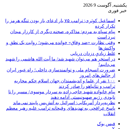
یکشنبه, آگوست 9 2026
خبر فوری
اسماعیل کوثری: ترامپ ۷۵ بار ادعای باز بودن تنگه هرمز را
تکرار کرده
پیام سپاه به مردم: مذاکره، صحنه دیگری از کارزار میدان
نبرد است
وقتی نظارت «ضد وفاق» خوانده می‌شود؛ روایت یک نطق و
واکنش‌ها
غلط زیادیِ دزدان دریایی
در استخر هم می‌توان شهید شد/ ما آیت الله هاشمی را شهید
می‌دانیم!
ضرورت انسجام ملی و توانمندسازی داخلی؛ راه عبور ایران
از چالش‌های امروز
۱۰۰ نفر از علما و اندیشمندان جهان اسلام حکم محاربه
ترامپ و نتانیاهو را صادر کردند
پیام خانواده شهید حاجی‌زاده به سردار موسوی/ مسیر را تا
نابودی رژیم صهیونیستی ادامه دهید
نظریه‌پرداز آمریکایی: اسرائیل به آتش‌بس پایبند نمی‌ماند
پاسخ عراقچی به تهدیدهای وقیحانه ترامپ علیه رهبر معظم
انقلاب
فیس بوک
X