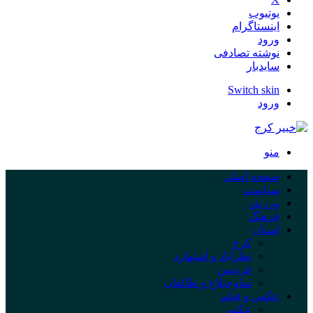
یوتیوب
اینستاگرام
ورود
نوشته تصادفی
سایدبار
Switch skin
ورود
منو
صفحه اصلی
سیاست
ورزش
فرهنگ
استان
کرج
نظرآباد و اشتهارد
فردیس
ساوجبلاغ و طالقان
عکس و فیلم
عکس