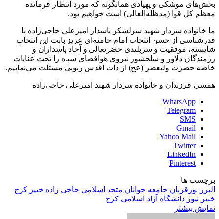
بخش‌های موشکی و پهپادی همانگونه که مورد انتظار فرمانده
معظم کل قوا (مدظله‌العالی) است خواهیم بود.
ما خانواده سردار شهید سرلشکر پاسدار امیرعلی حاجی‌زاده با
قدرشناسی از حسن انتخاب امام خامنه‌ای عزیز بابت این انتخاب
شایسته، موفقیت و سربلندی حضرتعالی و آحاد پاسداران و
رزمندگان دلاور و سلحشور نیروی هوافضای سپاه را تحت عنایات
خاصه حضرت ولیعصر (عج) از ذات اقدس ربوبی مسئلت می‌نماییم.
همسر، فرزندان و خانواده سردار شهید امیرعلی حاجی‌زاده
WhatsApp
Telegram
SMS
Gmail
Yahoo Mail
Twitter
LinkedIn
Pinterest
برچسب ها
البرز
پورقربان
جامعه جوانان متحد اسلامی
حاجی زاده
خبیر کرج
خبیر نیوز
دانشگاه آزاد اسلامی
کرج
نمایش بیشتر