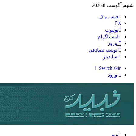
شنبه, آگوست 8 2026
فیس بوک
X
یوتیوب
اینستاگرام
ورود
نوشته تصادفی
سایدبار
Switch skin
ورود
منو