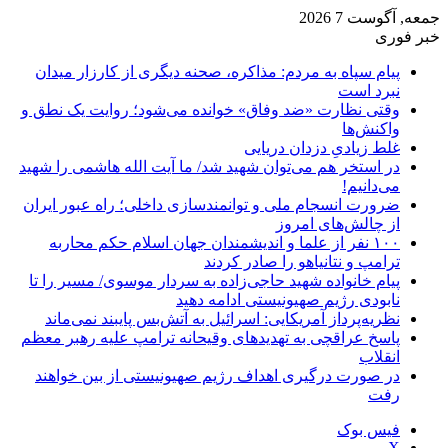
جمعه, آگوست 7 2026
خبر فوری
پیام سپاه به مردم: مذاکره، صحنه دیگری از کارزار میدان
نبرد است
وقتی نظارت «ضد وفاق» خوانده می‌شود؛ روایت یک نطق و
واکنش‌ها
غلط زیادیِ دزدان دریایی
در استخر هم می‌توان شهید شد/ ما آیت الله هاشمی را شهید
می‌دانیم!
ضرورت انسجام ملی و توانمندسازی داخلی؛ راه عبور ایران
از چالش‌های امروز
۱۰۰ نفر از علما و اندیشمندان جهان اسلام حکم محاربه
ترامپ و نتانیاهو را صادر کردند
پیام خانواده شهید حاجی‌زاده به سردار موسوی/ مسیر را تا
نابودی رژیم صهیونیستی ادامه دهید
نظریه‌پرداز آمریکایی: اسرائیل به آتش‌بس پایبند نمی‌ماند
پاسخ عراقچی به تهدیدهای وقیحانه ترامپ علیه رهبر معظم
انقلاب
در صورت درگیری اهداف رژیم صهیونیستی از بین خواهند
رفت
فیس بوک
X