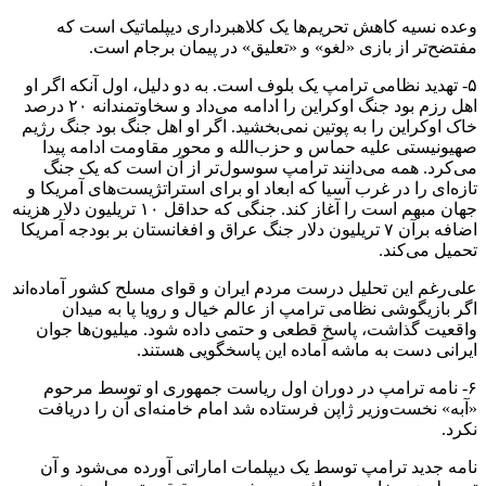
وعده نسیه کاهش تحریم‌ها یک کلاهبرداری دیپلماتیک است که
مفتضح‌تر از بازی «لغو» و «تعلیق» در پیمان برجام است.
۵- تهدید نظامی ترامپ یک بلوف است. به دو دلیل، اول آنکه اگر او
اهل رزم بود جنگ اوکراین را ادامه می‌داد و سخاوتمندانه ۲۰ درصد
خاک اوکراین را به پوتین نمی‌بخشید. اگر او اهل جنگ بود جنگ رژیم
صهیونیستی علیه حماس و حزب‌الله و محور مقاومت ادامه پیدا
می‌کرد. همه می‌دانند ترامپ سوسول‌تر از آن است که یک جنگ
تازه‌ای را در غرب آسیا که ابعاد او برای استراتژیست‌های آمریکا و
جهان مبهم است را آغاز کند. جنگی که حداقل ۱۰ تریلیون دلار هزینه
اضافه برآن ۷ تریلیون دلار جنگ عراق و افغانستان بر بودجه آمریکا
تحمیل می‌کند.
علی‌رغم این تحلیل درست مردم ایران و قوای مسلح کشور آماده‌اند
اگر بازیگوشی نظامی ترامپ از عالم خیال و رویا پا به میدان
واقعیت گذاشت، پاسخ قطعی و حتمی داده شود. میلیون‌ها جوان
ایرانی دست به ماشه آماده این پاسخگویی هستند.
۶- نامه ترامپ در دوران اول ریاست جمهوری او توسط مرحوم
«آبه» نخست‌وزیر ژاپن فرستاده شد امام خامنه‌ای آن را دریافت
نکرد.
نامه جدید ترامپ توسط یک دیپلمات اماراتی آورده می‌شود و آن