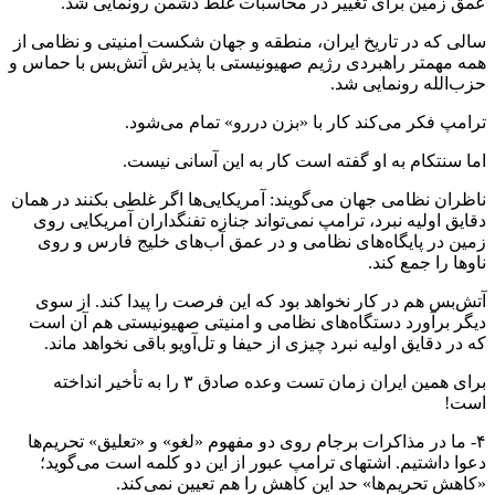
عمق زمین برای تغییر در محاسبات غلط دشمن رونمایی شد.
سالی که در تاریخ ایران، منطقه و جهان شکست امنیتی و نظامی از
همه مهمتر راهبردی رژیم صهیونیستی با پذیرش آتش‌بس با حماس و
حزب‌الله رونمایی شد.
ترامپ فکر می‌کند کار با «بزن دررو» تمام می‌شود.
اما سنتکام به او گفته است کار به این آسانی نیست.
ناظران نظامی جهان می‌گویند: آمریکایی‌ها اگر غلطی بکنند در همان
دقایق اولیه نبرد، ترامپ نمی‌تواند جنازه تفنگداران آمریکایی روی
زمین در پایگاه‌های نظامی و در عمق آب‌های خلیج فارس و روی
ناوها را جمع کند.
آتش‌بس هم در کار نخواهد بود که این فرصت را پیدا کند. از سوی
دیگر برآورد دستگاه‌های نظامی و امنیتی صهیونیستی هم آن است
که در دقایق اولیه نبرد چیزی از حیفا و تل‌آویو باقی نخواهد ماند.
برای همین ایران زمان تست وعده صادق ۳ را به تأخیر انداخته
است!
۴- ما در مذاکرات برجام روی دو مفهوم «لغو» و «تعلیق» تحریم‌ها
دعوا داشتیم. اشتهای ترامپ عبور از این دو کلمه است می‌گوید؛
«کاهش تحریم‌ها» حد این کاهش را هم تعیین نمی‌کند.