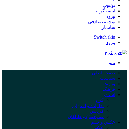
یوتیوب
اینستاگرام
ورود
نوشته تصادفی
سایدبار
Switch skin
ورود
منو
صفحه اصلی
سیاست
ورزش
فرهنگ
استان
کرج
نظرآباد و اشتهارد
فردیس
ساوجبلاغ و طالقان
عکس و فیلم
عکس