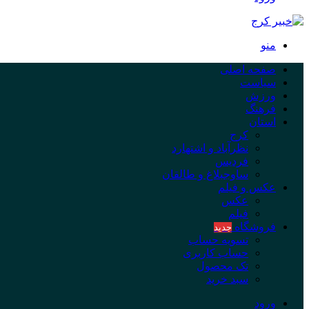
منو
صفحه اصلی
سیاست
ورزش
فرهنگ
استان
کرج
نظرآباد و اشتهارد
فردیس
ساوجبلاغ و طالقان
عکس و فیلم
عکس
فیلم
فروشگاه
جدید
تسویه حساب
حساب کاربری
تک محصول
سبد خرید
ورود