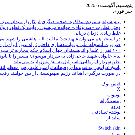
پنج‌شنبه, آگوست 6 2026
خبر فوری
پیام سپاه به مردم: مذاکره، صحنه دیگری از کارزار میدان نبرد
وقتی نظارت «ضد وفاق» خوانده می‌شود؛ روایت یک نطق و واک
غلط زیادیِ دزدان دریایی
در استخر هم می‌توان شهید شد/ ما آیت الله هاشمی را شهید می‌
ضرورت انسجام ملی و توانمندسازی داخلی؛ راه عبور ایران از 
۱۰۰ نفر از علما و اندیشمندان جهان اسلام حکم محاربه ترامپ و نتانیاهو را صادر کردند
پیام خانواده شهید حاجی‌زاده به سردار موسوی/ مسیر را تا نابو
نظریه‌پرداز آمریکایی: اسرائیل به آتش‌بس پایبند نمی‌ماند
پاسخ عراقچی به تهدیدهای وقیحانه ترامپ علیه رهبر معظم انق
در صورت درگیری اهداف رژیم صهیونیستی از بین خواهند رفت
فیس بوک
X
یوتیوب
اینستاگرام
ورود
نوشته تصادفی
سایدبار
Switch skin
ورود