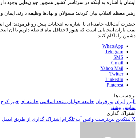
ایشان با اشاره به اینکه در سرتاسر کشور همچین جوان‌هایی وجود دار
رهبر معظم انقلاب بیان کردند: مسؤلان و نهادها وظیفه دارند. ایمان و ا
حضرت آیت‌الله خامنه‌ای با اشاره به انتخابات پیش رو فرمودند: این
بمب باران انتخاباتی است که هنوز 9حداقل ما
دشمن را ناکام کنند.
WhatsApp
Telegram
SMS
Gmail
Yahoo Mail
Twitter
LinkedIn
Pinterest
برچسب ها
البرز
ایران
پورقربان
جامعه جوانان متحد اسلامی
خامنه ای
خبیر کرج
نمایش بیشتر
اشتراک گذاری
X
لینکدین
‫پین‌ترست
واتس آپ
تلگرام
اشتراک گذاری از طریق ایمیل