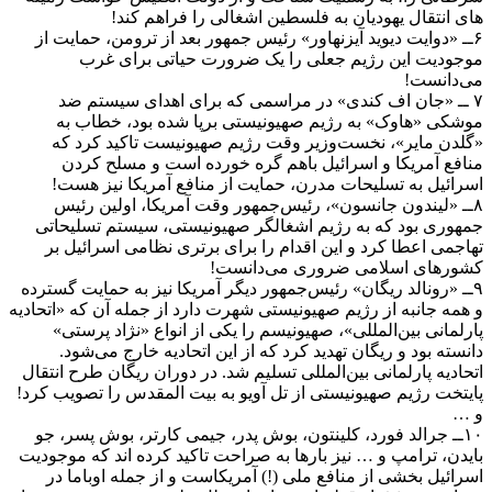
های انتقال یهودیان به فلسطین اشغالی را فراهم کند!
۶ــ «دوایت دیوید آیزنهاور» رئیس جمهور بعد از ترومن، حمایت از
موجودیت این رژیم جعلی را یک ضرورت حیاتی برای غرب
می‌دانست!
۷ ــ «جان اف کندی» در مراسمی که برای اهدای سیستم ضد
موشکی «هاوک» به رژیم صهیونیستی برپا شده بود، خطاب به
«گلدن مایر»، نخست‌وزیر وقت رژیم صهیونیست تاکید کرد که
منافع آمریکا و اسرائیل باهم گره خورده است و مسلح کردن
اسرائیل به تسلیحات مدرن، حمایت از منافع آمریکا نیز هست!
۸ــ «لیندون جانسون»، رئیس‌جمهور وقت آمریکا، اولین رئیس
جمهوری بود که به رژیم اشغالگر صهیونیستی، سیستم تسلیحاتی
تهاجمی اعطا کرد و این اقدام را برای برتری نظامی اسرائیل بر
کشورهای اسلامی ضروری می‌دانست!
۹ــ «رونالد ریگان» رئیس‌جمهور دیگر آمریکا نیز به حمایت گسترده
و همه جانبه از رژیم صهیونیستی شهرت دارد از جمله آن که «اتحادیه
پارلمانی بین‌المللی»، صهیونیسم را یکی از انواع «نژاد پرستی»
دانسته بود و ریگان تهدید کرد که از این اتحادیه خارج می‌شود.
اتحادیه پارلمانی بین‌المللی تسلیم شد. در دوران ریگان طرح انتقال
پایتخت رژیم صهیونیستی از تل آویو به بیت المقدس را تصویب کرد!
و …
۱۰ــ جرالد فورد، کلینتون، بوش پدر، جیمی کارتر، بوش پسر، جو
بایدن، ترامپ و … نیز بارها به صراحت تاکید کرده اند که موجودیت
اسرائیل بخشی از منافع ملی (!) آمریکاست و از جمله اوباما در