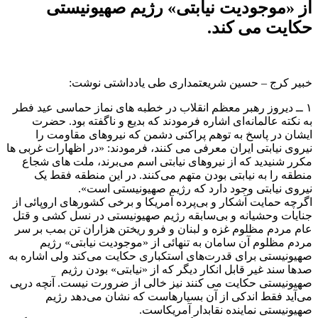
از «موجودیت نیابتی» رژیم صهیونیستی
حکایت می کند.
خبیر کرج – حسین شریعتمداری طی یادداشتی نوشت:
۱ ــ دیروز رهبر معظم انقلاب در خطبه های نماز حماسی عید فطر
به نکته عالمانه‌ای اشاره فرمودند که بدیع و ناگفته بود. حضرت
ایشان در پاسخ به توهم پراکنی دشمن که نیروهای مقاومت را
نیروی نیابتی ایران معرفی می کنند، فرمودند: «در اظهارات غربی ها
مکرر شنیدید که از نیروهای نیابتی اسم می‌برند، ملت های شجاع
منطقه را به نیابتی بودن متهم می‌کنند. در این منطقه فقط یک
نیروی نیابتی وجود دارد که رژیم صهیونیستی است».
اگرچه حمایت آشکار و بی‌پرده آمریکا و برخی کشورهای اروپائی از
جنایات وحشیانه و بی‌سابقه رژیم صهیونیستی در نسل کشی و قتل
عام مردم مظلوم غزه و لبنان و فرو ریختن هزاران تن بمب بر سر
مردم مظلوم آن سامان به تنهائی از «موجودیت نیابتی» رژیم
صهیونیستی برای قدرت‌های استکباری حکایت می‌کند ولی اشاره به
صدها سند غیر قابل انکار دیگر که از «نیابتی» بودن رژیم
صهیونیستی حکایت می کنند نیز خالی از ضرورت نیست. آنچه درپی
می‌آید فقط اندکی از آن بسیارهاست که نشان می‌دهد رژیم
صهیونیستی نماینده نقابدار آمریکاست.