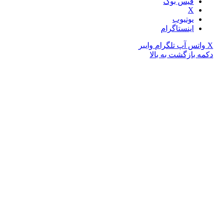
فیس بوک
X
یوتیوب
اینستاگرام
X
واتس آپ
تلگرام
وایبر
دکمه بازگشت به بالا