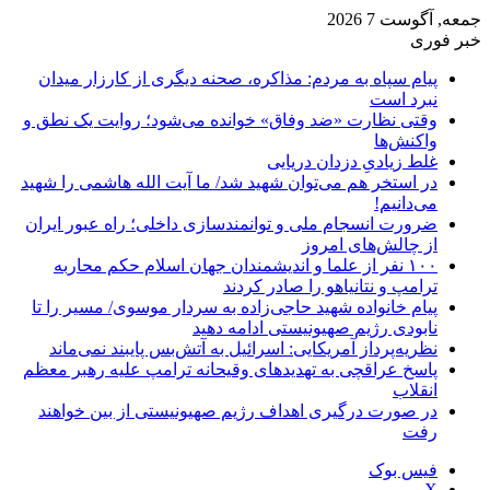
جمعه, آگوست 7 2026
خبر فوری
پیام سپاه به مردم: مذاکره، صحنه دیگری از کارزار میدان
نبرد است
وقتی نظارت «ضد وفاق» خوانده می‌شود؛ روایت یک نطق و
واکنش‌ها
غلط زیادیِ دزدان دریایی
در استخر هم می‌توان شهید شد/ ما آیت الله هاشمی را شهید
می‌دانیم!
ضرورت انسجام ملی و توانمندسازی داخلی؛ راه عبور ایران
از چالش‌های امروز
۱۰۰ نفر از علما و اندیشمندان جهان اسلام حکم محاربه
ترامپ و نتانیاهو را صادر کردند
پیام خانواده شهید حاجی‌زاده به سردار موسوی/ مسیر را تا
نابودی رژیم صهیونیستی ادامه دهید
نظریه‌پرداز آمریکایی: اسرائیل به آتش‌بس پایبند نمی‌ماند
پاسخ عراقچی به تهدیدهای وقیحانه ترامپ علیه رهبر معظم
انقلاب
در صورت درگیری اهداف رژیم صهیونیستی از بین خواهند
رفت
فیس بوک
X