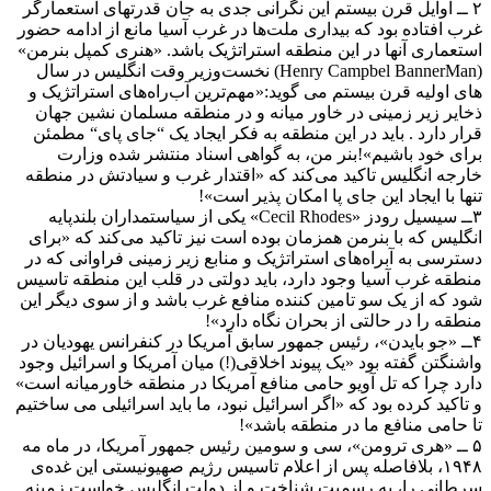
۲ ــ اوایل قرن بیستم این نگرانی جدی به جان قدرتهای استعمارگر
غرب افتاده بود که بیداری ملت‌ها در غرب آسیا مانع از ادامه حضور
استعماری آنها در این منطقه استراتژیک باشد. «هنری کمپل بنرمن»
(Henry Campbel BannerMan) نخست‌وزیر وقت انگلیس در سال
های اولیه قرن بیستم می گوید:«مهم‌ترین آب‌راه‌های استراتژیک و
ذخایر زیر زمینی در خاور میانه و در منطقه مسلمان نشین جهان
قرار دارد . باید در این منطقه به فکر ایجاد یک “جای پای“ مطمئن
برای خود باشیم»!بنر من، به گواهی اسناد منتشر شده وزارت
خارجه انگلیس تاکید می‌کند که «اقتدار غرب و سیادتش در منطقه
تنها با ایجاد این جای پا امکان پذیر است»!
۳ــ سیسیل رودز «Cecil Rhodes» یکی از سیاستمداران بلندپایه
انگلیس که با بنرمن همزمان بوده است نیز تاکید می‌کند که «برای
دسترسی به آبراه‌های استراتژیک و منابع زیر زمینی فراوانی که در
منطقه غرب آسیا وجود دارد، باید دولتی در قلب این منطقه تاسیس
شود که از یک سو تامین کننده منافع غرب باشد و از سوی دیگر این
منطقه را در حالتی از بحران نگاه دارد»!
۴ــ «جو بایدن»، رئیس جمهور سابق آمریکا در کنفرانس یهودیان در
واشنگتن گفته بود «یک پیوند اخلاقی(!) میان آمریکا و اسرائیل وجود
دارد چرا که تل آویو حامی منافع آمریکا در منطقه خاورمیانه است»
و تاکید کرده بود که «اگر اسرائیل نبود، ما باید اسرائیلی می ساختیم
تا حامی منافع ما در منطقه باشد»!
۵ ــ «هری ترومن»، سی و سومین رئیس جمهور آمریکا، در ماه مه
۱۹۴۸، بلافاصله پس از اعلام تاسیس رژیم صهیونیستی این غده‌ی
سرطانی را، به رسمیت شناخت و از دولت انگلیس خواست زمینه