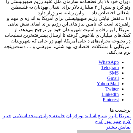
دوران خود ۱۸ بار قطعنامه سازمان ملل علیه رژیم صهیونیستی را
وتو کرد و بیش از ۴ میلیارد دلار برای انتقال یهودیان به فلسطین
اشغالی اختصاص داد … و این رشته سر دراز دارد.
۱۱ ــ نقش نیابتی رژیم صهیونیستی برای آمریکا به اندازه‌ای مهم و
راهبردی است که تامین نیاز های این رژیم برای ایفای نقش نیابتی
آمریکا را بر رفاه و امنیت شهروندان خود نیز ترجیح می‌دهد، از
کمک‌های میلیاردی بلاعوض گرفته تا ارسال پیشرفته‌ترین تسلیحات
در بحبوحه بحران‌های داخلی آمریکا، آنهم در حالی که شهروندان
آمریکایی با مشکلات اقتصادی، بهداشتی، آموزشی و … دست‌وپنجه
نرم می‌کنند.
WhatsApp
Telegram
SMS
Gmail
Yahoo Mail
Twitter
LinkedIn
Pinterest
برچسب ها
آمریکا
البرز
بسیج اساتید
پورقربان
جامعه جوانان متحد اسلامی
خبیر
کرج
خبیر نیوز
کرج
نمایش بیشتر