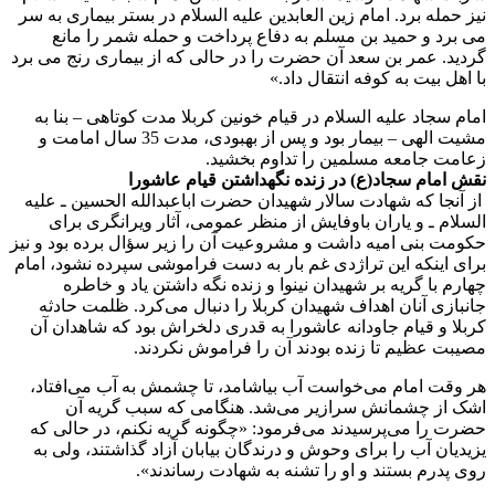
نیز حمله برد. امام زین العابدین علیه السلام در بستر بیماری به سر
می برد و حمید بن مسلم به دفاع پرداخت و حمله شمر را مانع
گردید. عمر بن سعد آن حضرت را در حالی که از بیماری رنج می برد
با اهل بیت به کوفه انتقال داد.»
امام سجاد علیه السلام در قیام خونین کربلا مدت کوتاهی – بنا به
مشیت الهی – بیمار بود و پس از بهبودی، مدت 35 سال امامت و
زعامت جامعه مسلمین را تداوم بخشید.
نقش امام سجاد(ع) در زنده نگهداشتن قیام عاشورا
از آنجا که شهادت سالار شهیدان حضرت اباعبدالله الحسین ـ علیه
السلام ـ و یاران باوفایش از منظر عمومی، آثار ویرانگری برای
حکومت بنی امیه داشت و مشروعیت آن را زیر سؤال برده بود و نیز
برای اینکه این تراژدی غم بار به دست فراموشی سپرده نشود، امام
چهارم با گریه بر شهیدان نینوا و زنده نگه داشتن یاد و خاطره
جانبازی آنان اهداف شهیدان کربلا را دنبال می‌کرد. ظلمت حادثه
کربلا و قیام جاودانه عاشورا به قدری دلخراش بود که شاهدان آن
مصیبت عظیم تا زنده بودند آن را فراموش نکردند.
هر وقت امام می‌خواست آب بیاشامد، تا چشمش به آب می‌افتاد،
اشک از چشمانش سرازیر می‌شد. هنگامی که سبب گریه آن
حضرت را می‌پرسیدند می‌فرمود: «چگونه گریه نکنم، در حالی که
یزیدیان آب را برای وحوش و درندگان بیابان آزاد گذاشتند، ولی به
روی پدرم بستند و او را تشنه به شهادت رساندند».