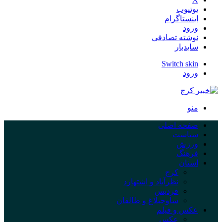
یوتیوب
اینستاگرام
ورود
نوشته تصادفی
سایدبار
Switch skin
ورود
منو
صفحه اصلی
سیاست
ورزش
فرهنگ
استان
کرج
نظرآباد و اشتهارد
فردیس
ساوجبلاغ و طالقان
عکس و فیلم
عکس