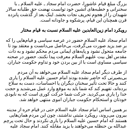
بزرگ مبلغ قیام عاشورا، حضرت امام سجاد ـ علیه السلام ـ با
سخنرانی و خطبه‌های آتشین خود توانست نهضت حق طلبانه سالار
شهیدان را از هجوم تحریف نجات بخشد. اینک بعد از گذشت پانزده
قرن همچنان این قیام، پرشکوه و جاودانه است.
رویکرد امام زین‌العابدین علیه السلام نسبت به قیام مختار
امام سجاد علیه السلام حضور در عرصه سیاسی و قیام‌هایی را که
بر ضد یزید صورت می‌گرفت، بی‌حاصل می‌دانست و معتقد بود تا
جامعه متحول نشود و پایه‌های ایمانی مردم محکم نشود و به ذات
مقدس اهل بیت علیهم السلام معرفت پیدا نکنند، حضور در صحنه
سیاسی مساوی است با از بین بردن خود و تداوم حکومت جباران.
از طرف دیگر امام سجاد علیه السلام می‌خواهد به آن مردم
بی‌بصیرتی که حاضر نشده بودند امام حسین علیه السلام را یاری
کنند و حالا تحت تأثیر سخنان دیگران یا احساسات، دست به سلاح
برده‌اند، تفهیم کند که شما باید به موقع وارد عمل می‌شدید و حجت
خدا را یاری می‌کردید. حرکت شما حرکت کوری است که به نابودی
خودتان و استحکام حکومت جباران اموی منتهی خواهد شد.
بر همین اساس امام سجاد علیه السلام حتی در قیام حره از مدینه
بیرون می‌روند، رویکرد مثبتی نداشتند، چون این مردم همان‌هایی
هستند که امام حسین علیه السلام را یاری نکردند و حال تحت پرچم
عبدالله بن حنظله می‌خواهند با یزید مقابله کنند. امام سجاد علیه