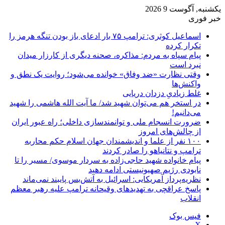
یکشنبه, آگوست 9 2026
خبر فوری
اسماعیل کوثری: ترامپ ۷۵ بار ادعای باز بودن تنگه هرمز را
تکرار کرده
پیام سپاه به مردم: مذاکره، صحنه دیگری از کارزار میدان
نبرد است
وقتی نظارت «ضد وفاق» خوانده می‌شود؛ روایت یک نطق و
واکنش‌ها
غلط زیادیِ دزدان دریایی
در استخر هم می‌توان شهید شد/ ما آیت الله هاشمی را شهید
می‌دانیم!
ضرورت انسجام ملی و توانمندسازی داخلی؛ راه عبور ایران
از چالش‌های امروز
۱۰۰ نفر از علما و اندیشمندان جهان اسلام حکم محاربه
ترامپ و نتانیاهو را صادر کردند
پیام خانواده شهید حاجی‌زاده به سردار موسوی/ مسیر را تا
نابودی رژیم صهیونیستی ادامه دهید
نظریه‌پرداز آمریکایی: اسرائیل به آتش‌بس پایبند نمی‌ماند
پاسخ عراقچی به تهدیدهای وقیحانه ترامپ علیه رهبر معظم
انقلاب
فیس بوک
X