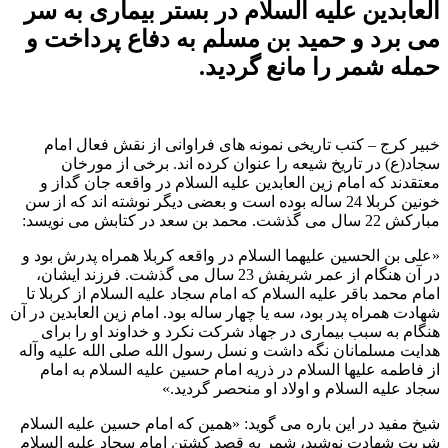
العابدین علیه السلام در بستر بیماری به سر
می برد و حمید بن مسلم به دفاع پرداخت و
حمله شمر را مانع گردید.
خبیر کرج – کتب تاریخی نمونه های فراوانی از نقش فعال امام
سجاد(ع) در تاریخ شیعه را عنوان کرده اند. برخی از مورخان
معتقدند که امام زین العابدین علیه السلام در واقعه جان گداز و
خونین کربلا 24 ساله بوده است و بعضی دیگر نوشته اند که از سن
مبارکش 22 سال می گذشت. محمد بن سعد در کتابش می نویسد:
«علی بن الحسین علیهما السلام در واقعه کربلا همراه پدرش بود و
در آن هنگام از عمر شریفش 23 سال می گذشت. فرزند ایشان،
امام محمد باقر علیه السلام که امام سجاد علیه السلام از کربلا تا
شهادت همراه پدر بود، سه یا چهار ساله بود. امام زین العابدین در آن
هنگام به سبب بیماری در جهاد شرکت نکرد و خداوند او را برای
هدایت مسلمانان نگه داشت و نسل رسول الله صلی الله علیه وآله
از فاطمه علیها السلام در ذریه امام حسین علیه السلام به امام
سجاد علیه السلام و اولاد او منحصر گردید.»
شیخ مفید در این باره می گوید: «همین که امام حسین علیه السلام
شربت شهادت نوشید، شمر به قصد کشتن امام سجاد علیه السلام