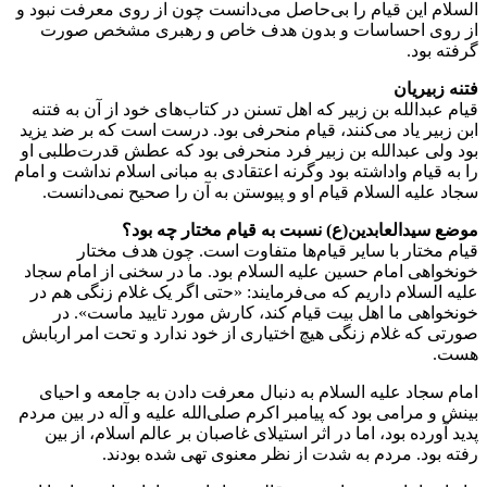
السلام این قیام را بی‌حاصل می‌دانست چون از روی معرفت نبود و
از روی احساسات و بدون هدف خاص و رهبری مشخص صورت
گرفته بود.
فتنه زبیریان
قیام عبدالله بن زبیر که اهل تسنن در کتاب‌های خود از آن به فتنه
ابن زبیر یاد می‌کنند، قیام منحرفی بود. درست است که بر ضد یزید
بود ولی عبدالله بن زبیر فرد منحرفی بود که عطش قدرت‌طلبی او
را به قیام واداشته بود وگرنه اعتقادی به مبانی اسلام نداشت و امام
سجاد علیه السلام قیام او و پیوستن به آن را صحیح نمی‌دانست.
موضع سیدالعابدین(ع) نسبت به قیام مختار چه بود؟
قیام مختار با سایر قیام‌ها متفاوت است. چون هدف مختار
خونخواهی امام حسین علیه السلام بود. ما در سخنی از امام سجاد
علیه السلام داریم که می‌فرمایند: «حتی اگر یک غلام زنگی هم در
خونخواهی ما اهل بیت قیام کند، کارش مورد تایید ماست». در
صورتی که غلام زنگی هیچ اختیاری از خود ندارد و تحت امر اربابش
هست.
امام سجاد علیه السلام به دنبال معرفت دادن به جامعه و احیای
بینش و مرامی بود که پیامبر اکرم صلی‌الله علیه و آله در بین مردم
پدید آورده بود، اما در اثر استیلای غاصبان بر عالم اسلام، از بین
رفته بود. مردم به شدت از نظر معنوی تهی شده بودند.