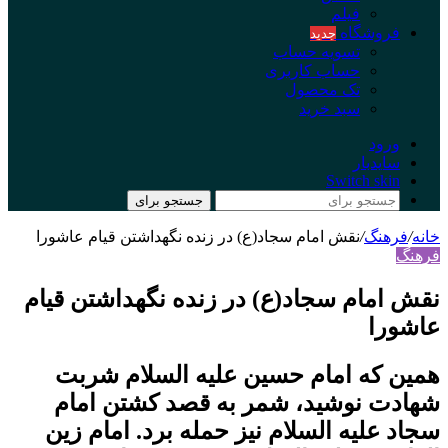
فیلم
فروشگاه
جدید
تسویه حساب
حساب کاربری
تک محصول
سبد خرید
ورود
سایدبار
Switch skin
جستجو برای
خانه
/
فرهنگ
/
نقش امام سجاد(ع) در زنده نگهداشتن قیام عاشورا
فرهنگ
نقش امام سجاد(ع) در زنده نگهداشتن قیام
عاشورا
همین که امام حسین علیه السلام شربت
شهادت نوشید، شمر به قصد کشتن امام
سجاد علیه السلام نیز حمله برد. امام زین