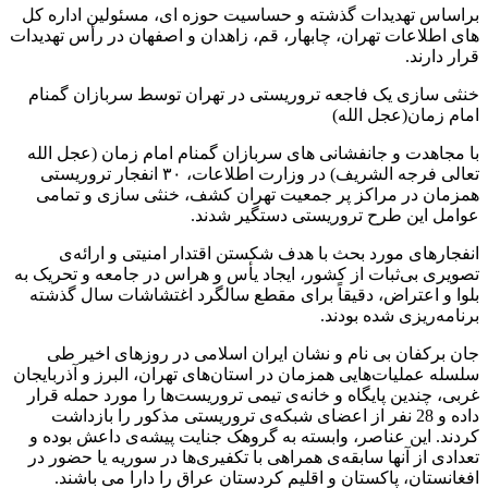
براساس تهدیدات گذشته و حساسیت حوزه ای، مسئولین اداره کل
های اطلاعات تهران، چابهار، قم، زاهدان و اصفهان در رأس تهدیدات
قرار دارند.
خنثی سازی یک فاجعه تروریستی در تهران توسط سربازان گمنام
امام زمان(عجل الله)
با مجاهدت و جانفشانی های سربازان گمنام امام زمان (عجل الله
تعالی فرجه الشریف) در وزارت اطلاعات، ٣٠ انفجار تروریستی
همزمان در مراکز پر جمعیت تهران کشف، خنثی سازی و تمامی
عوامل این طرح تروریستی دستگیر شدند.
انفجارهای مورد بحث با هدف شکستن اقتدار امنیتی و ارائه‌ی
تصویری بی‌ثبات از کشور، ایجاد یأس و هراس در جامعه و تحریک به
بلوا و اعتراض، دقیقاً برای مقطع سالگرد اغتشاشات سال گذشته
برنامه‌ریزی شده بودند.
جان برکفان بی نام و نشان ایران اسلامی در روزهای اخیر طی
سلسله عملیات‌هایی همزمان در استان‌های تهران، البرز و آذربایجان
غربی، چندین پایگاه و خانه‌ی تیمی تروریست‌ها را مورد حمله قرار
داده و 28 نفر از اعضای شبکه‌ی تروریستی مذکور را بازداشت
کردند. این عناصر، وابسته به گروهک جنایت پیشه‌ی داعش بوده و
تعدادی از آنها سابقه‌ی همراهی با تکفیری‌ها در سوریه یا حضور در
افغانستان، پاکستان و اقلیم کردستانِ عراق را دارا می باشند.