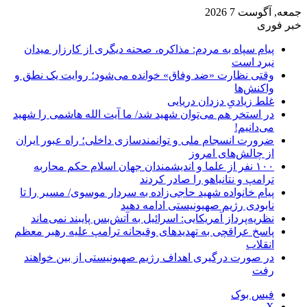
جمعه, آگوست 7 2026
خبر فوری
پیام سپاه به مردم: مذاکره، صحنه دیگری از کارزار میدان
نبرد است
وقتی نظارت «ضد وفاق» خوانده می‌شود؛ روایت یک نطق و
واکنش‌ها
غلط زیادیِ دزدان دریایی
در استخر هم می‌توان شهید شد/ ما آیت الله هاشمی را شهید
می‌دانیم!
ضرورت انسجام ملی و توانمندسازی داخلی؛ راه عبور ایران
از چالش‌های امروز
۱۰۰ نفر از علما و اندیشمندان جهان اسلام حکم محاربه
ترامپ و نتانیاهو را صادر کردند
پیام خانواده شهید حاجی‌زاده به سردار موسوی/ مسیر را تا
نابودی رژیم صهیونیستی ادامه دهید
نظریه‌پرداز آمریکایی: اسرائیل به آتش‌بس پایبند نمی‌ماند
پاسخ عراقچی به تهدیدهای وقیحانه ترامپ علیه رهبر معظم
انقلاب
در صورت درگیری اهداف رژیم صهیونیستی از بین خواهند
رفت
فیس بوک
X