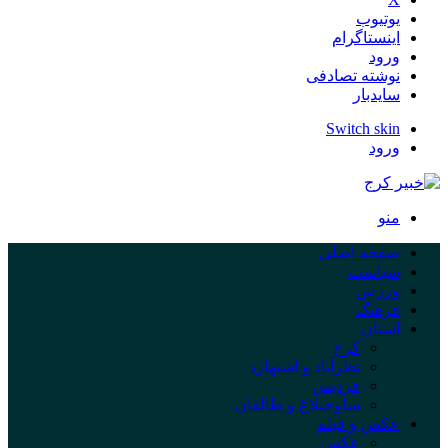
یوتیوب
اینستاگرام
ورود
نوشته تصادفی
سایدبار
Switch skin
ورود
منو
صفحه اصلی
سیاست
ورزش
فرهنگ
استان
کرج
نظرآباد و اشتهارد
فردیس
ساوجبلاغ و طالقان
عکس و فیلم
عکس