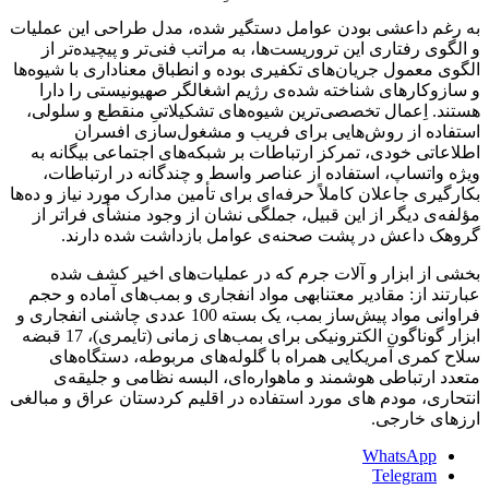
به رغم داعشی بودن عوامل دستگیر شده، مدل طراحی این عملیات
و الگوی رفتاری این تروریست‌ها، به مراتب فنی‌تر و پیچیده‌تر از
الگوی معمول جریان‌های تکفیری بوده و انطباق معناداری با شیوه‌ها
و سازوکارهای شناخته شده‌ی رژیم اشغالگر صهیونیستی را دارا
هستند. اِعمال تخصصی‌ترین شیوه‌های تشکیلاتیِ منقطع و سلولی،
استفاده از روش‌هایی برای فریب و مشغول‌سازی افسران
اطلاعاتی خودی، تمرکز ارتباطات بر شبکه‌های اجتماعی بیگانه به
ویژه واتساپ، استفاده از عناصر واسط و چندگانه در ارتباطات،
بکارگیری جاعلان کاملاً حرفه‌ای برای تأمین مدارک مورد نیاز و ده‌ها
مؤلفه‌ی دیگر از این قبیل، جملگی نشان از وجود منشأی فراتر از
گروهک داعش در پشت صحنه‌ی عوامل بازداشت شده دارند.
بخشی از ابزار و آلات جرم که در عملیات‌های اخیر کشف شده‌
عبارتند از: مقادیر معتنابهی مواد انفجاری و بمب‌های آماده و حجم
فراوانی مواد پیش‌ساز بمب، یک بسته 100 عددی چاشنی انفجاری و
ابزار گوناگون الکترونیکی برای بمب‌های زمانی (تایمری)، 17 قبضه
سلاح کمری آمریکایی همراه با گلوله‌های مربوطه، دستگاه‌های
متعدد ارتباطی هوشمند و ماهواره‌ای، البسه نظامی و جلیقه‌ی
انتحاری، مودم های مورد استفاده در اقلیم کردستان عراق و مبالغی
ارزهای خارجی.
WhatsApp
Telegram