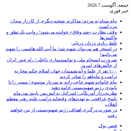
جمعه, آگوست 7 2026
خبر فوری
پیام سپاه به مردم: مذاکره، صحنه دیگری از کارزار میدان
نبرد است
وقتی نظارت «ضد وفاق» خوانده می‌شود؛ روایت یک نطق و
واکنش‌ها
غلط زیادیِ دزدان دریایی
در استخر هم می‌توان شهید شد/ ما آیت الله هاشمی را شهید
می‌دانیم!
ضرورت انسجام ملی و توانمندسازی داخلی؛ راه عبور ایران
از چالش‌های امروز
۱۰۰ نفر از علما و اندیشمندان جهان اسلام حکم محاربه
ترامپ و نتانیاهو را صادر کردند
پیام خانواده شهید حاجی‌زاده به سردار موسوی/ مسیر را تا
نابودی رژیم صهیونیستی ادامه دهید
نظریه‌پرداز آمریکایی: اسرائیل به آتش‌بس پایبند نمی‌ماند
پاسخ عراقچی به تهدیدهای وقیحانه ترامپ علیه رهبر معظم
انقلاب
در صورت درگیری اهداف رژیم صهیونیستی از بین خواهند
رفت
فیس بوک
X