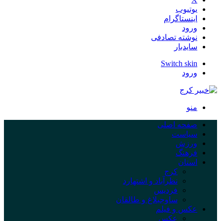
یوتیوب
اینستاگرام
ورود
نوشته تصادفی
سایدبار
Switch skin
ورود
منو
صفحه اصلی
سیاست
ورزش
فرهنگ
استان
کرج
نظرآباد و اشتهارد
فردیس
ساوجبلاغ و طالقان
عکس و فیلم
عکس