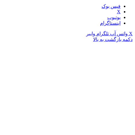
فیس بوک
X
یوتیوب
اینستاگرام
X
واتس آپ
تلگرام
وایبر
دکمه بازگشت به بالا