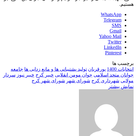
هستیم.
WhatsApp
Telegram
SMS
Gmail
Yahoo Mail
Twitter
LinkedIn
Pinterest
برچسب ها
انتخابات 1400
پورقربان
تولید پشتیبانی ها و مانع زدایی ها
جامعه
جوانان متحد اسلامی
جوان مومن انقلابی
خبیر کرج
خبیر نیوز
سردار
مولایی
شهرداری کرج
شورای شهر
شورای شهر کرج
نمایش بیشتر