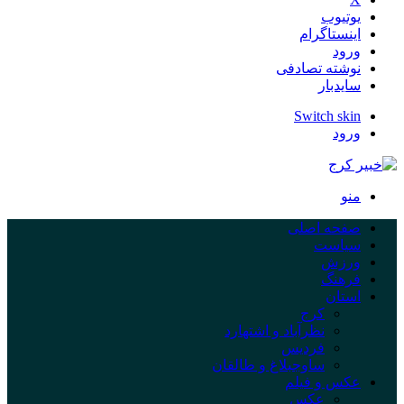
یوتیوب
اینستاگرام
ورود
نوشته تصادفی
سایدبار
Switch skin
ورود
منو
صفحه اصلی
سیاست
ورزش
فرهنگ
استان
کرج
نظرآباد و اشتهارد
فردیس
ساوجبلاغ و طالقان
عکس و فیلم
عکس