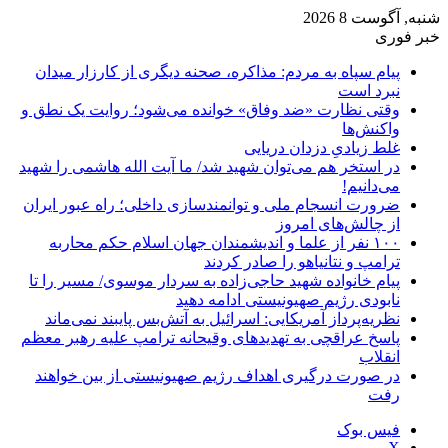
شنبه, آگوست 8 2026
خبر فوری
پیام سپاه به مردم: مذاکره، صحنه دیگری از کارزار میدان
نبرد است
وقتی نظارت «ضد وفاق» خوانده می‌شود؛ روایت یک نطق و
واکنش‌ها
غلط زیادیِ دزدان دریایی
در استخر هم می‌توان شهید شد/ ما آیت الله هاشمی را شهید
می‌دانیم!
ضرورت انسجام ملی و توانمندسازی داخلی؛ راه عبور ایران
از چالش‌های امروز
۱۰۰ نفر از علما و اندیشمندان جهان اسلام حکم محاربه
ترامپ و نتانیاهو را صادر کردند
پیام خانواده شهید حاجی‌زاده به سردار موسوی/ مسیر را تا
نابودی رژیم صهیونیستی ادامه دهید
نظریه‌پرداز آمریکایی: اسرائیل به آتش‌بس پایبند نمی‌ماند
پاسخ عراقچی به تهدیدهای وقیحانه ترامپ علیه رهبر معظم
انقلاب
در صورت درگیری اهداف رژیم صهیونیستی از بین خواهند
رفت
فیس بوک
X