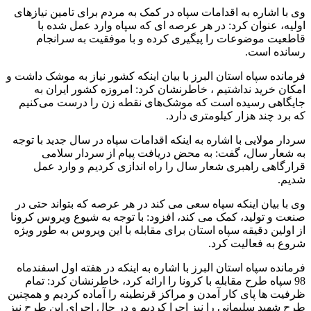
وی با اشاره به اقدامات سپاه در کمک به مردم برای تامین نیازهای
اولیه، عنوان کرد: در هر عرصه ای که سپاه وارد عمل شده با
قاطعیت موضوعات را پیگیری کرده و با موفقیت به سرانجام
رسانده است.
فرمانده سپاه استان البرز با بیان اینکه کشور نیاز به موشک داشت و
امکان خرید نداشتیم ، خاطرنشان کرد: امروزه کشور ایران به
جایگاهی رسیده است که موشک‌های نقطه زن را درست می‌کنیم
که برد چند هزار کیلومتری دارد.
سردار مولایی با اشاره به اینکه اقدامات سپاه در سال جدید با توجه
به شعار سال، گفت: به محض دریافت پیام از سردار سلامی
قرارگاهی راهبری شعار سال را راه اندازی کردیم و وارد عمل
شدیم.
وی با بیان اینکه سپاه سعی می کند در هر عرصه که بتواند حتی در
صنعت و تولید، کمک می کند، افزود: با توجه به شیوع ویروس کرونا
از اولین دقیقه سپاه استان برای مقابله با این ویروس به طور ویژه
شروع به فعالیت کرد.
فرمانده سپاه استان البرز با اشاره به اینکه در هفته اول اسفندماه
98 سپاه طرح مقابله با کرونا را ارائه کرد، خاطرنشان کرد: تمام
ظرفیت ها پای کار آمدن و مراکز قرنطینه را آماده کردیم و همچنین
طرح شهید سلیمانی را نیز اجرا کردیم و در حال اجرای این طرح نیز