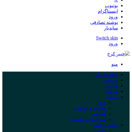
یوتیوب
اینستاگرام
ورود
نوشته تصادفی
سایدبار
Switch skin
ورود
منو
صفحه اصلی
سیاست
ورزش
فرهنگ
استان
کرج
نظرآباد و اشتهارد
فردیس
ساوجبلاغ و طالقان
عکس و فیلم
عکس