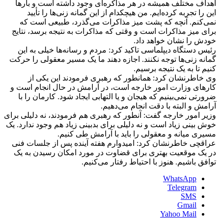
اهداف مختلف همیشه در هر مذاکره‌ای وجود داشته است و بارها
این را تجربه کرده‌ایم. من هیچکدام از این گمانه زنی‌ها را تأیید
نمی‌کنم. آنچه که پشت میز مذاکرات می‌گذرد، طبیعی است که
برای میز مذاکرات است و وقتی که مذاکرات به نتیجه برسد، نتایج
خودش را نشان خواهد داد.
رئیس دستگاه دیپلماسی تاکید کرد: مردم و رسانه‌ها خیلی به این
گمانه زنی‌ها توجه نکنند. اجازه دهند ما یک مسیر معقولی را حرکت
کنیم تا به یک نتیجه برسیم.
وی خاطرنشان کرد: همانطور که رهبری فرمودند این یکی از
کارهای وزارت امور خارجه است، در آرامش در حال انجام است و
ضرورتی نمی‌بینیم که هیجان و یا التهابی ایجاد شود. کارمان را با
آرامش و البته با دقت انجام می‌دهیم.
وزیر امور خارجه گفت: آنطور که رهبری هم فرمودند، نه دلیلی برای
خوش بینی زیاد است و نه دلیلی برای بدبینی زیاد هم وجود ندارد. یک
مسیری میانه و معقولی را باید با آرامش طی کنیم.
عراقچی خاطرنشان کرد: امیدوارم هفته آینده پس از جلسات فنی
در یک موقعیت بهتری برای قضاوت در مورد امکان رسیدن به یک
توافق باشیم. هنوز با احتیاط رفتار می‌کنیم.
WhatsApp
Telegram
SMS
Gmail
Yahoo Mail