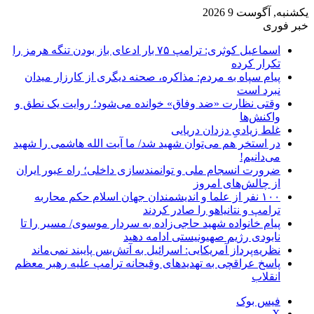
یکشنبه, آگوست 9 2026
خبر فوری
اسماعیل کوثری: ترامپ ۷۵ بار ادعای باز بودن تنگه هرمز را
تکرار کرده
پیام سپاه به مردم: مذاکره، صحنه دیگری از کارزار میدان
نبرد است
وقتی نظارت «ضد وفاق» خوانده می‌شود؛ روایت یک نطق و
واکنش‌ها
غلط زیادیِ دزدان دریایی
در استخر هم می‌توان شهید شد/ ما آیت الله هاشمی را شهید
می‌دانیم!
ضرورت انسجام ملی و توانمندسازی داخلی؛ راه عبور ایران
از چالش‌های امروز
۱۰۰ نفر از علما و اندیشمندان جهان اسلام حکم محاربه
ترامپ و نتانیاهو را صادر کردند
پیام خانواده شهید حاجی‌زاده به سردار موسوی/ مسیر را تا
نابودی رژیم صهیونیستی ادامه دهید
نظریه‌پرداز آمریکایی: اسرائیل به آتش‌بس پایبند نمی‌ماند
پاسخ عراقچی به تهدیدهای وقیحانه ترامپ علیه رهبر معظم
انقلاب
فیس بوک
X