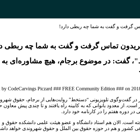
تماس گرفت و گفت به شما چه ربطی دارد!
/ فریدون تماس گرفت و گفت به شما چه ربطی دا
 گفت: در موضوع برجام، هیچ مشاوره‌ای به ع
 by CodeCarvings Piczard ### FREE Community Edition ### on 2018-10
 در گفت‌وگوی تلویزیونی “دستخط” روایت‌هایی از برجام، حقوق شهرو
ت. از معدود بانوانی که به کابینه راه یافتند و تا چندی پیش معاون 
ر دوره هفتم را در کارنامه خود دارد.
لملل گرفته است. الان هم استاد دانشگاه و عضو هیئت علمی دانشکده حقو
اعی کشور و هم در حوزه حقوق بین الملل و حقوق شهروندی خواهد داش