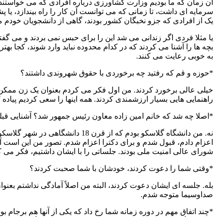
آن زمان که ما بودیم وزارت کشاورزی درباره افرادی که می خواستند صنع
سرمایه ای داشت، تا زمانی که می توانست آن کار را راه بیندازد، یا
یک از افرادی که جزو نخبگان کشور بودند، گاهی از دانشجویان خودم می
بچه ها را آشنا می کردند که در کدام محدوده نباید وارد شوند، کجا به
به خوبی رعایت می کنند.
*حوزه و قم که رفتید چه برخوردی با حقوق شهروندی داشتند؟
خیلی عالی برخورد کردند. من اول فکر می کردم بعنوان یک زن ممکن 
راهنمایی هایی بسیار ارزشمندی کردند. همه اینها را سعی کردیم پیاده ک
*اصلا چه شد که خانم امین زاده معاون رئیس جمهور شد؟ آشنایی قبلی
نه. من دانشگاه گلاسکو بودم که ا
اعزام دادم، قبول شدم و برای دکترا اعزام شدم. تصور من این اس
شورای عالی امنیت ملی بودند. جلساتی را با ایشان داشتیم، فکر می ک
*وقتی شما را دعوت کردند، خودشان با شما صحبت کردند؟
بله. جلسه ای ایشان دعوت کردند، البته من اصلاً آمادگی نداشتم بعنو
صداوسیما متوجه شدم.
*چند اتفاق مهم در دوره زمانه شما رخ داد که یکی از آنها هم برجام 