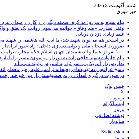
شنبه, آگوست 8 2026
خبر فوری
پیام سپاه به مردم: مذاکره، صحنه دیگری از کارزار میدان نبرد
وقتی نظارت «ضد وفاق» خوانده می‌شود؛ روایت یک نطق و واک
غلط زیادیِ دزدان دریایی
در استخر هم می‌توان شهید شد/ ما آیت الله هاشمی را شهید می‌
ضرورت انسجام ملی و توانمندسازی داخلی؛ راه عبور ایران از 
۱۰۰ نفر از علما و اندیشمندان جهان اسلام حکم محاربه ترامپ و نتانیاهو را صادر کردند
پیام خانواده شهید حاجی‌زاده به سردار موسوی/ مسیر را تا نابو
نظریه‌پرداز آمریکایی: اسرائیل به آتش‌بس پایبند نمی‌ماند
پاسخ عراقچی به تهدیدهای وقیحانه ترامپ علیه رهبر معظم انق
در صورت درگیری اهداف رژیم صهیونیستی از بین خواهند رفت
فیس بوک
X
یوتیوب
اینستاگرام
ورود
نوشته تصادفی
سایدبار
Switch skin
ورود