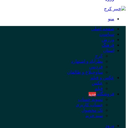
منو
صفحه اصلی
سیاست
ورزش
فرهنگ
استان
کرج
نظرآباد و اشتهارد
فردیس
ساوجبلاغ و طالقان
عکس و فیلم
عکس
فیلم
فروشگاه
جدید
تسویه حساب
حساب کاربری
تک محصول
سبد خرید
ورود