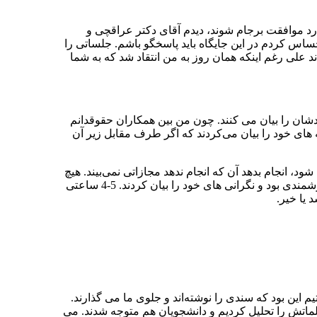
ت‌اندرکار این امر بود. من هم در یک برهه‌ای در سال 94 بود که می خواستند وارد موافقت برجام شوند، دیدم آقای دکتر عراقچی و
اس کردم در این جایگاه باید پاسخگو باشم. جلساتی را
 نهاد ریاست جمهوری تشریف آوردند علی رغم اینکه همان روز به من انتقاد شد که به شما
شان را بیان می کنند. چون من بین همکاران حقوقدانم
 های خود را بیان می‌کردند که اگر طرف مقابل زیر آن
د، انجام بدهد آن که انجام ندهد مجازاتی نمی‌بیند. هیچ
پیش‌بینی نشده بود. اساتید این موارد را پیشنهاد دادند. در خصوص حل و فصل اختلاف چه مکانیسم هایی باشد، پیشنهاد دادند. مباحث خیلی ارزشمندی بود و نگرانی های خود را بیان کردند. 5-4 ساعتی
یا خیر.
 این بود که سندی را نوشته‌اند و جلوی ما می گذارند.
کلماتش را تحلیل کردیم و دانشجویان هم متوجه شدند. می