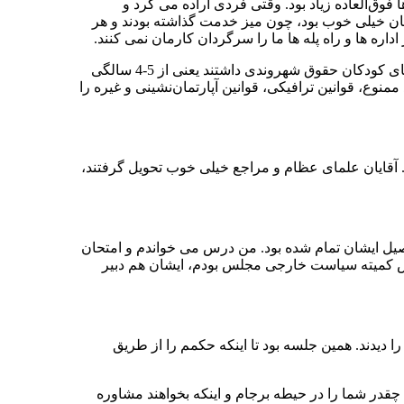
فوق‌العاده زیاد بود. وقتی فردی اراده می کرد و
بگان خیلی خوب بود، چون میز خدمت گذاشته بودند و هر
ره ها و راه پله ها ما را سرگردان کارمان نمی کنند.
یا مثلا فردی اگر زندانی می شد این را برای حبس نمی بردند و می گفتند این مزرعه را آبیاری کنید. یک مجازات بود. یا در استان گیلان کتاب های کودکان حقوق شهروندی داشتند یعنی از 5-4 سالگی
نوع، قوانین ترافیکی، قوانین آپارتمان‌نشینی و غیره را
آقایان علمای عظام و مراجع خیلی خوب تحویل گرفتند،
ال قبل از من تحصیل ایشان تمام شده بود. من درس می خواندم و امتحان
س کمیته سیاست خارجی مجلس بودم، ایشان هم دبیر
 دیدند. همین جلسه بود تا اینکه حکمم را از طریق
 چقدر شما را در حیطه برجام و اینکه بخواهند مشاوره