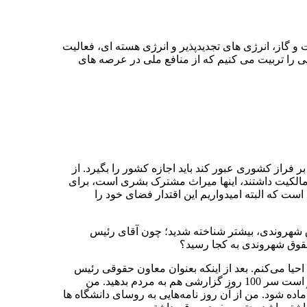
 گاز، انرژی های تجدیدپذیر و انرژی هسته ای، فعالیت
یی را تربیت می کنیم که از منافع ملی در عرصه های
 فراز کشوری عبور کند باید اجازه کشور را بگیرد. از
ای مالکیت داشتند، اینها میراث مشترک بشری است، برای
ست که البته امیدواریم این اقتدار فضای خود را
ق شهروندی، بیشتر شناخته شدید؛ چون آقای رئیس
حقوق شهروندی به کجا رسید؟
 شهروندی را احیا می‌کنم. بعد از اینکه بعنوان معاون حقوقی رئیس
جمهور منصوب شدیم، من خودم به آقای روحانی مراجعه کردم و گفتم که شما وعده به مردم داده بودید و باید این منشور نوشته شود و قرار است سر 100 روز گزارشی هم به مردم بدهید. من
قی شما آمادگی دارم که این منشور را نگارش کنم. ایشان هم خواستند نگارش منشور آغاز شود تا برای گزارش 100 روز آماده شود. من از آن روز نامه‌هایی به روسای دانشگاه ها