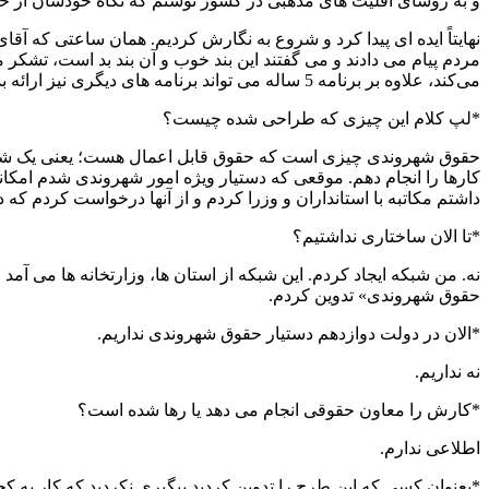
و به روسای اقلیت های مذهبی در کشور نوشتم که نگاه خودشان از حق
نهایتاً ایده ای پیدا کرد و شروع به نگارش کردیم. همان ساعتی که 
مردم پیام می دادند و می گفتند این بند خوب و آن بند بد است، تشکر
می‌کند، علاوه بر برنامه 5 ساله می تواند برنامه های دیگری نیز ارائه بدهد. این مبنای حقوقی بود و نیازی به تصویب مجلس نداشت.
*لپ کلام این چیزی که طراحی شده چیست؟
حقوق شهروندی چیزی است که حقوق قابل اعمال هست؛ یعنی یک شهروند 
کارها را انجام دهم. موقعی که دستیار ویژه امور شهروندی شدم امکانا
داشتم مکاتبه با استانداران و وزرا کردم و از آنها درخواست کردم ک
*تا الان ساختاری نداشتیم؟
نه. من شبکه ایجاد کردم. این شبکه از استان ها، وزارتخانه ها می آمد و ر
حقوق شهروندی» تدوین کردم.
*الان در دولت دوازدهم دستیار حقوق شهروندی نداریم.
نه نداریم.
*کارش را معاون حقوقی انجام می دهد یا رها شده است؟
اطلاعی ندارم.
*بعنوان کسی که این طرح را تدوین کردید پیگیری نکردید که کار به 