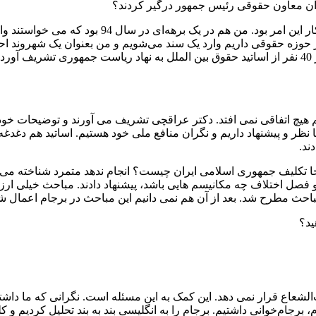
وان معاون حقوقی رئیس جمهور درگیر کردند؟
هیچی! تقریباً من هیچ نقشی نداشتم. وزارت خارجه خودش دس
 حوزه حقوقی داریم وارد یک سند می‌شویم و من بعنوان یک شهروند احس
با حضور حقوقدانان از سراسر کشور برگزار کردم. به یاد دارم یک روز 40 نفر از اساتید حقوق بین الملل به
 هیچ اتفاقی نمی افتد. دکتر عراقچی تشریف می آورند و توضیحات خود
نظر و پیشنهاد داریم و نگران منافع ملی خود هستیم. اساتید هم دغدغه
ند.
نجا تکلیف جمهوری اسلامی ایران چیست؟ انجام ندهد متمرد شناخته می شو
حث مطرح شد. بعد از آن هم نمی دانیم این مباحث در برجام اعمال شد 
ید؟
لشعاع قرار نمی دهد. این کمک به این مسئله است. نگرانی که ما داشتیم
رجام‌خوانی داشتیم. برجام را به انگلیسی بند به بند تحلیل کردیم و 