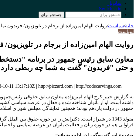
سایدبار
Switch skin
جستجو برای
خانه
/
سیاست
/
روایت الهام امین‌زاده از برجام در تلویزیون/ فریدون 
سیاست
روایت الهام امین‌زاده از برجام در تلویزیون
معاون سابق رئیس جمهور در برنامه "دستخط"،
و حتی "فریدون" گفت به شما چه ربطی دارد.
-11 13:17:18Z | http://piczard.com | http://codecarvings.com
به گزارش خبیر کرج الهام امین‌زاده معاون سابق حقوقی رئیس‌جمهور
داشته است. او از بانوان شناخته شده و فعال در عرصه سیاسی کشور اس
جمهور در دولت یازدهم بودند؛ همچنین نمایندگی مجلس شورای اسلامی د
متولد 1343 در شیراز است. دکترایش را در حوزه حقوق بین ا
فراوانی هم در حوزه زنان و فعالیت بانوان در عرصه سیاسی و اجتم
مشروح این گفت‌وگو را در ادامه بخوانید: