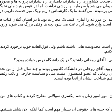
ت کشاورزی راه بیندازند، دامداری راه بیندازند، پروانه ها و مجوزها 
 پشیمان می شد یا سرمایه او ارزشی نداشت. اما در عوض بنیاد ملی نخ
 پرسیدم، می‌گفتند ما یک کارشناس داریم و یک میز خدمت داریم. در ادا
تر است وارد شوید. این باعث می شود بچه ها وقتی بزرگ می شوند ورود مم
است محدودیت هایی داشته باشم ولی فوق‌العاده خوب برخورد کردند. 
نیم.
 با آقای روحانی داشتید؟ در یک دانشگاه درس خوانده بودید؟
ز قرن 18 دانشگاهی در شهر گلاسکو بود. آقای روحانی در دانشگاه کلدونین بودند و چند س
ت آن زمانی که عضو کمیسیون امنیت ملی و سیاست خارجی و نائب رئی
نم شناخت ایشان از آنجا بوده است.
ان امور امور زنان باشم. یکسری سوالاتی مطرح کردند و کتاب های من را
بود که جنبه های حقوقی آن بسیار مهم است کما اینکه الان شاهد هستیم.