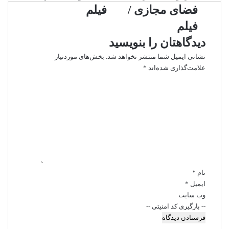
در
تمدنها
فضای مجازی /
فیلم
فضای
/
مجازی
فیلم
فیلم
/
دیدگاهتان را بنویسید
فیلم
نشانی ایمیل شما منتشر نخواهد شد.
بخش‌های موردنیاز
علامت‌گذاری شده‌اند
*
د
ی
د
گ
ا
ه
*
نام
*
ایمیل
*
وب‌ سایت
-- بارگیری کد امنیتی --