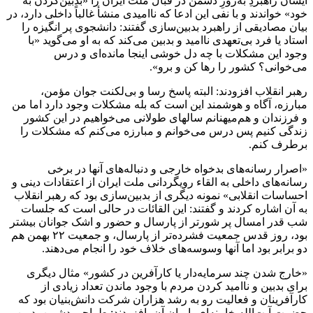
ایشان راهبردِ به‌روزِ دشمن در قبال ملت ایران را «بدبین‌کردن به
خود» خواندند و با نفی این ادعا که ناامیدی منشأ غالباً داخلی دارد، در
بیان مصادیقی از راهبرد بدبین‌سازی گفتند: دانشجوی پر انگیزه را
استاد یا فرد بی‌تعهدی ناامید و بدبین می‌کند که به او می‌گوید «با
وجود این مشکلات با چه دل خوشی اینجا مانده‌ای و درس
می‌خوانی؟ کشور را رها کن و برو».
رهبر انقلاب افزودند: البته پاسخ رسا و بی‌لکنت جوان مؤمن،
مبارزه، آگاه و هوشمند این است که بله مشکلات وجود دارد اما من
و فرزندان و هم‌میهنانم سالهای طولانی می‌خواهیم در این کشور
زندگی کنیم پس درس می‌خوانم و مبارزه می‌کنم که مشکلات را
برطرف کنم.
«اصرار رسانه‌های بدخواه خارجی و دنباله‌های آنها در برخی
رسانه‌های داخلی به القاء رویگردانی ملت ایران از اعتقادات دینی و
احساسات انقلابی» نمونه دیگری از بدبین‌سازی بود که رهبر انقلاب
به آن اشاره کردند و گفتند: این القائات در حالی است که جلسات
شب قدر امسال پر شورتر از پارسال و حضور و اشک جوانان بیشتر
بود، روز قدس جمعیت فشرده‌تر از پارسال، و جمعیت ۲۲ بهمن هم
دو برابر بود اما آنها وسوسه‌های خلاف خود را انجام می‌دهند.
«خارج شدن چند سرمایه‌دار یا کارآفرین در کشور» مثال دیگری
برای بدبین و ناامید کردن مردم با وجود ماندن تعداد زیادی از
کارآفرینان و فعالیت رو به رشد هزاران شرکت دانش‌بنیان بود که
حضرت آیت‌الله خامنه‌ای با بیان آن، افزودند: طراحی دشمن بدبین