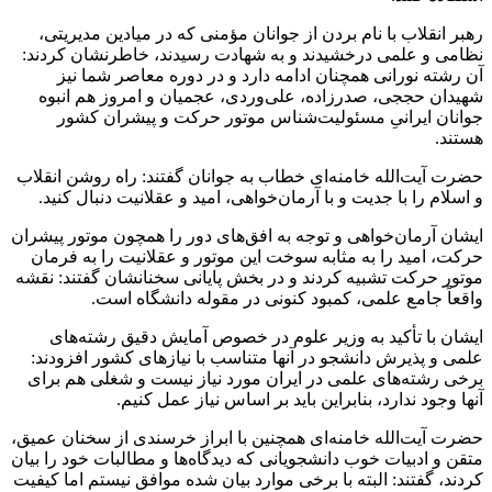
رهبر انقلاب با نام بردن از جوانان مؤمنی که در میادین مدیریتی،
نظامی و علمی درخشیدند و به شهادت رسیدند، خاطرنشان کردند:
آن رشته نورانی همچنان ادامه دارد و در دوره معاصر شما نیز
شهیدان حججی، صدرزاده، علی‌وردی، عجمیان و امروز هم انبوه
جوانان ایرانیِ مسئولیت‌شناس موتور حرکت و پیشران کشور
هستند.
حضرت آیت‌الله خامنه‌ای خطاب به جوانان گفتند: راه روشن انقلاب
و اسلام را با جدیت و با آرمان‌خواهی، امید و عقلانیت دنبال کنید.
ایشان آرمان‌خواهی و توجه به افق‌های دور را همچون موتور پیشران
حرکت، امید را به مثابه سوخت این موتور و عقلانیت را به فرمان
موتور حرکت تشبیه کردند و در بخش پایانی سخنانشان گفتند: نقشه
واقعاً جامع علمی، کمبود کنونی در مقوله دانشگاه است.
ایشان با تأکید به وزیر علوم در خصوص آمایش دقیق رشته‌های
علمی و پذیرش دانشجو در آنها متناسب با نیازهای کشور افزودند:
برخی رشته‌های علمی در ایران مورد نیاز نیست و شغلی هم برای
آنها وجود ندارد، بنابراین باید بر اساس نیاز عمل کنیم.
حضرت آیت‌الله خامنه‌ای همچنین با ابراز خرسندی از سخنان عمیق،
متقن و ادبیات خوب دانشجویانی که دیدگاه‌ها و مطالبات خود را بیان
کردند، گفتند: البته با برخی موارد بیان شده موافق نیستم اما کیفیت