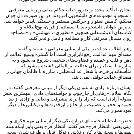
ایشان با تأکید مجدد بر ضرورت استحکام مبانی زیربنایی معرفتی
دانشجو و مجموعه‌های دانشجویی افزودند: در این صورت دل جوان
محکم، گامش استوار و حرکتش مستمر و خستگی‌ناپذیر خواهد شد.
بنابراین جوانان دانشجو باید با استفاده از قرآن، نهج‌البلاغه و
کتاب‌های اندیشمندانی همچون «مطهری»، «بهشتی» و «مصباح»
روی مسائل معرفتی کار و مطالعه و تأمل و تدبر کنند.
رهبر انقلاب عدالت را یکی از مبانی معرفتی دانستند و گفتند:
مصداق مهم عدالت، رفع نابرابری است اما گستره وسیع عدالت از
ذهن و قلب و عقیده و قضاوت‌های شخصی شروع می‌شود و به
مبارزه با استکبار برای عدالت بین‌المللی کشیده میشود که
متأسفانه برخی‌ها با شعار عدالت‌طلبی، مبارزه با ظالمان جهانی را
مصداق عدالت‌خواهی نمی‌دانند.
ایشان درباره آزادی به عنوان یکی دیگر از مبانی معرفتی گفتند: در
نگاه اسلام، «رهایی از چارچوب و خواسته‌های مادی» مهمترین بخش
مقوله آزادی است که راه را برای پیشرفت و تعالی و آزادی از بند
جمود و تحجر و عصبیت و ارتجاع و ابرقدرت‌ها و دیکتاتورها و دیگر
قیود هموار می‌کند.
حضرت آیت‌الله خامنه‌ای درباره یکی دیگر از مبانی مهم فکری و
دینی یعنی «انتظار فرج» هم گفتند: انتظار فرج یعنی باور اینکه همه
نقص‌ها و سختی‌ها با کار و تلاش و توکل قابل برطرف شدن است.