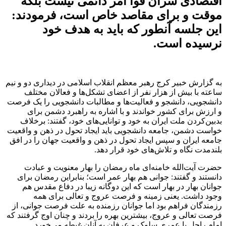
اقتصادی سران قوا امر دائمی نیست بلکه
موقت و برای مقاصد خاص است، فرمودند:
این جلسه آنطور که باید به هدف خود
نرسیده است.
به گزارش خبیر کرج رهبر معظم انقلاب اسلامی در دیداری دو و نیم
ساعته با بیش از هزار نفر از اعضای تشکل‌ها و فعالان مختلف
دانشجویی، دانشجو و فعالیت‌ها و مطالبات دانشجویی را یک فرصت
و ارزش برای کشور خواندند و با اشاره به راهبرد دشمن برای
بدبین‌‌کردن ملت ایران به خود و توانایی‌های خود، گفتند: برخلاف
خواست دشمن، جامعه دانشجویی باید ایجاد تحول در ذهن و واقعیت
جامعه ایران و سپس ایجاد تحول در ذهن و واقعیت جهان را در افق
بلندمدت نگاه و تلاش‌های خود قرار دهد.
حضرت آیت‌الله خامنه‌ای ماه رمضان را بهار معنویت و عبادت
دانستند و گفتند: جوانی هم بهار عمر است؛ بنابراین رمضان برای
جوانان بهار در بهار است که این دوگانه زیبا در دفاع مقدس هم
وجود داشت. یعنی زمینه و فرصت عروج و تعالی برای همه
رزمندگان فراهم بود اما جوانان رزمنده به علت فرصت جوانی، از
فرصت تعالی و عروج، بیشترین بهره را بردند و چنان اوج گرفتند که
امام راحل با عمری سلوک و عرفان به آنان غبطه می‌خورد.