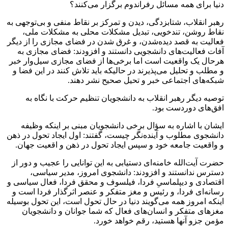
دنیا برای همه مسائل رفراندوم برگزار می‌کنند؟
رهبر انقلاب، شتابزدگی، دیدن و تمرکز بر نقاط منفی و بی‌توجهی به
نقاط روشن، تندخویی، تبدیل مشکلات محلی به مشکلات ملی،
فعالیت به قصد دیده‌شدن، و غرق شدن در فضای مجازی را از دیگر
آفات فعالیت‌های دانشجویی دانستند و افزودند: فضای مجازی به
هرحال یک واقعیت است اما برخی‌ها از فضای مجازی سیل‌وار خبر
و مطلب و تحلیل می‌پذیرند در حالیکه باید تلاش کنند در این فضا و
شبکه‌های اجتماعی خبر و تحیل صحیح نشر دهند.
توصیه دیگر رهبر انقلاب به دانشجویان تنظیم حرکت با نگاه به
افق‌های دوردست بود.
ایشان با اشاره به سؤال برخی دانشجویان مبنی بر اینکه وظیفه
دانشجوی مطلوب و آینده‌نگر چیست، گفتند: اول ایجاد تحول در ذهن
و واقعیت جامعه خود و سپس ایجاد تحول در ذهن و اقعیت جهان.
حضرت آیت‌الله خامنه‌ای دستیابی به این توانایی را عجیب و دور از
دسترس ندانستند و افزودند: دانشجوی امروز، مدیر سیاسی،
اقتصادی و دیپلماسیِ فردا، فیلسوف و محقق فردا، فعال سیاسی و
رسانه‌ای فردا، و رئیس و مغز متفکر و عنصر اثرگذار فردا است و
اینکه امروز همه می‌گویند دنیا در حال تحول است، این تحول بوسیله
مغزهای متفکر و انسان‌های فعال که شما جوانان و دانشجویان
مؤمن جزو آنها هستید، رقم خواهد خورد.