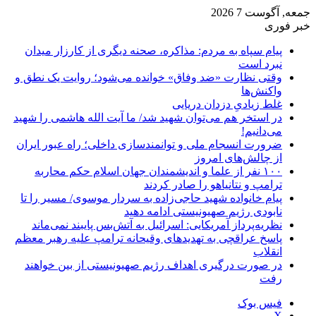
جمعه, آگوست 7 2026
خبر فوری
پیام سپاه به مردم: مذاکره، صحنه دیگری از کارزار میدان
نبرد است
وقتی نظارت «ضد وفاق» خوانده می‌شود؛ روایت یک نطق و
واکنش‌ها
غلط زیادیِ دزدان دریایی
در استخر هم می‌توان شهید شد/ ما آیت الله هاشمی را شهید
می‌دانیم!
ضرورت انسجام ملی و توانمندسازی داخلی؛ راه عبور ایران
از چالش‌های امروز
۱۰۰ نفر از علما و اندیشمندان جهان اسلام حکم محاربه
ترامپ و نتانیاهو را صادر کردند
پیام خانواده شهید حاجی‌زاده به سردار موسوی/ مسیر را تا
نابودی رژیم صهیونیستی ادامه دهید
نظریه‌پرداز آمریکایی: اسرائیل به آتش‌بس پایبند نمی‌ماند
پاسخ عراقچی به تهدیدهای وقیحانه ترامپ علیه رهبر معظم
انقلاب
در صورت درگیری اهداف رژیم صهیونیستی از بین خواهند
رفت
فیس بوک
X