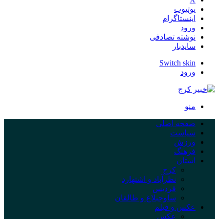
یوتیوب
اینستاگرام
ورود
نوشته تصادفی
سایدبار
Switch skin
ورود
منو
صفحه اصلی
سیاست
ورزش
فرهنگ
استان
کرج
نظرآباد و اشتهارد
فردیس
ساوجبلاغ و طالقان
عکس و فیلم
عکس