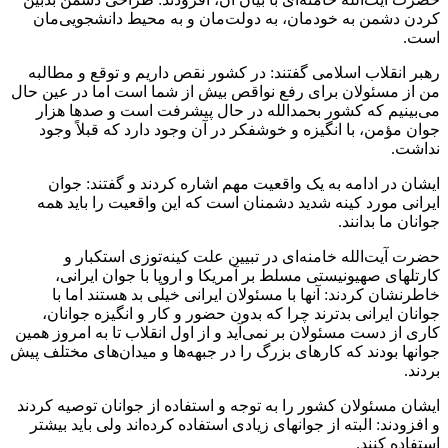
کردن دشمن به خودمان، به دولت‌مان و به محیط دانشجویی‌مان
است.
رهبر انقلاب اسلامی گفتند: در کشور نقص داریم و توقع و مطالبه
من از مسئولان برای رفع نواقص بیش از شما است اما در عین حال
می‌بینیم که کشور بحمدالله در حال پیشرفت است و صدها هزار
جوان مؤمن، با انگیزه و خوشفکر در آن وجود دارد که قبلاً وجود
نداشت.
ایشان در ادامه به یک واقعیت مهم اشاره کردند و گفتند: جوان
ایرانی مورد کینه شدید دشمنان است که این واقعیت را باید همه
جوانان ما بدانند.
حضرت آیت‌الله خامنه‌ای در تبیین علت کینه‌توزی استکبار و
کارتلهای صهیونیستی مسلط بر آمریکا و اروپا با جوان ایرانی،
خاطرنشان کردند: آنها با مسئولان ایرانی خیلی بد هستند اما با
جوانان ایرانی بدترند چرا که بدون حضور و کار و انگیزه جوانان،
کاری از دست مسئولان بر نمی‌آید و از اول انقلاب تا به امروز همین
جوانها بودند که کارهای بزرگ را در جبهه‌ها و میدان‌های مختلف پیش
بردند.
ایشان مسئولان کشور را به توجه و استفاده از جوانان توصیه کردند
و افزودند: البته از جوانهای زیادی استفاده کرده‌اند ولی باید بیشتر
استفاده کنند.