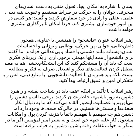
ایشان با اشاره به امکان ایجاد تحول منفی به دست انسان‌های
منحرف، جوانان را به حرکت در صراط مستقیم و تقویت بنیه دینی،
علمی، عقلی و ارادی در خود سفارش کردند و گفتند: هر کسی در
این امور خودسازی بیشتری کند، فردا امکان تأثیرگذاری بیشتری
خواهد داشت.
رهبر انقلاب عنوان «دانشجو» را همنشین با عناوینی همچون
دانش‌طلبی، جوانی، پر تحرکی، نوطلبی و نوزایی و احساسات
انسان‌دوستانه مانند دشمنی با فساد و بی‌عدالتی خواندند اما گفتند:
برای دانشجو از همه اینها مهمتر، برخورداری از یک زیربنای فکری
است که باید آن را مستحکم کنید که این استحکام‌بخشی هم به معنی
تعطیل کردن فعالیت‌های دیگر و اشتغال صرف به فکر و مطالعه
نیست بلکه باید همزمان با فعالیت دانشجویی، با منابع دینی، انس و با
متفکران امین و عمیق ارتباط پیدا کنید.
رهبر انقلاب با تأکید بر اینکه «همه باید در شناخت نقشه و راهبرد
دشمن به روز باشیم»، خاطرنشان کردند: برخی تا اسم دشمن را
می‌آوریم با عصبانیت اینطور القاء می‌کنند که ما به دنبال انکار
ضعف‌ها و سستی‌ها هستیم، در حالی‌که ضعف‌ها وجود دارد اما
دشمن هم چه بفهمیم یا نفهمیم دائماً با هزینه کردن پول و امکانات
مشغول کار علیه جبهه حق است و به تعبیر امیرالمؤمنین اگر ما در
سنگر به خواب غفلت رفته باشیم، دشمن به خواب نرفته است.