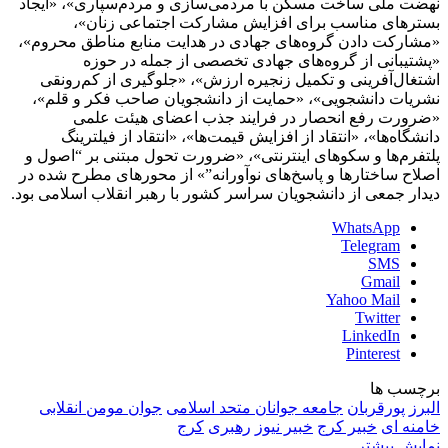
نهضت ملی ساخت مسکن با مردمی‌سازی و مردم‌سپاری»، «ایجاد
بسترهای مناسب برای افزایش مشارکت اجتماعی زنان»،
«مشارکت دادن گروه‌های جهادی در هدایت منابع مناطق محروم»،
«پشتیبانی از گروه‌های جهادی تخصصی از جمله در حوزه
اشتغال‌آفرینی و تکمیل زنجیره ارزش»، «جلوگیری از کم‌رونقی
نشریات دانشجویی»، «حمایت از دانشجویان صاحب فکر و قلم»،
«ضرورت رفع انحصار در فرایند جذب اعضای هیئت علمی
دانشگاه‌ها»، «انتقاد از افزایش قیمت‌ها»، «انتقاد از فیلترینگ
پلتفرم‌ها و سکوهای اینترنتی»، «ضرورت تحول مبتنی بر “اصول و
اصلاح ساختارها و پاسخ‌های نوآورانه”» از محورهای مطرح شده در
دیدار جمعی از دانشجویان سراسر کشور با رهبر انقلاب اسلامی بود.
WhatsApp
Telegram
SMS
Gmail
Yahoo Mail
Twitter
LinkedIn
Pinterest
برچسب ها
البرز
پورقربان
جامعه جوانان متحد اسلامی
جوان مومن انقلابی
خامنه ای
خبیر کرج
خبیر نیوز
رهبری
کرج
نمایش بیشتر