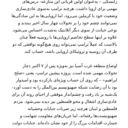
زلنسکی – به‌عنوان اولین قربانی این منازعه- درس‌های
مهمی برای اروپا داشت. هرچند ترامپ به‌سوی عادی‌سازی
وضعیت خود با کرملین می‌رود، اما اروپایی‌ها به این سادگی‌ها
نمی‌توانند چشم خود را بر تحولات چهار سال اخیر ببندند و
نوعی خیانت از سوی دیگر آتلانتیک به‌شدت احساس می‌شود.
علاوه بر اینها سطح تخاصم اروپایی‌ها با روسیه فعلاً چنان
بالاست که عملاً ترامپ نمی‌تواند روی هیچ‌گونه توافقی که دو
طرف آن روسیه و تروئیکای اروپایی باشد، حساب کند.
اوضاع منطقه غرب آسیا نیز به‌ویژه پس از ۷ اکتبر دچار
تحولات مهمی شده است. پروژه پیشین ترامپ، یعنی «صلح
ابراهیم» – که روی آن حساب ویژه‌ای بازکرده بود و امیدوار
بود با آن رضایت شبکه صهیونیسم بین‌الملل را به دست آورد-
یک‌شبه بر باد رفت و چشم‌انداز موفقی از احیای روند آن برای
عادی‌سازی اشغال و محو فلسطین نیز دیده نمی‌شود. مردم
فلسطین و لبنان هرچند زیر ضربات جنایات وحشیانه
صهیونیست‌ها رفته‌اند، اما جریان‌های مقاومت شهامت و
جسارت اقدامات بزرگ را از خود نشان داده‌اند. جنایات دولت