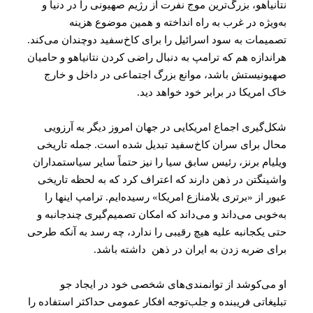
نتانیاهو، بزرگ‌ترین موج نفرت از رژیم صهیونی را در دنیا و
به‌ویژه در غرب به راه انداخته و همین موضوع هزینه
تصمیمات به سود اسرائیل را برای کاخ‌سفید دوچندان می‌کند.
هراندازه هم که ترامپ به دنبال راضی کردن نتانیاهو و حامیان
صهیونیستش باشد، موانع بزرگ اجتماعی در داخل و خارج
خاک امریکا در برابر خود خواهد دید.
شکل‌گیری اجماع امریکایی در جهان امروز دیگر به آرزویی
محال برای سران کاخ‌سفید تبدیل شده است. جمله تاریخی
ویلیام برنز، رئیس سابق سیا را نیز حتماً سایر سیاستمداران
واشینگتن در ذهن دارند که اعتراف کرد که به لحظه تاریخی
عبور از «برتری بلامنازع امریکا» رسیده‌ایم. ترامپ اینها را
به‌خوبی می‌داند و می‌داند که امکان تصمیم‌گیری چندجانبه و
حتی یکجانبه علیه هیچ رقیبی را ندارد، چه رسد به آنکه طرحی
برای ضربه زدن به ایران در ذهن داشته باشد.
او می‌کوشد از توانمندی‌های شخصی خود در ایجاد جو
تبلیغاتی فریبنده و جلب‌توجه افکار عمومی حداکثر استفاده را