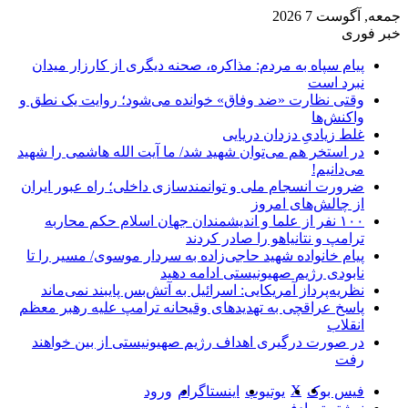
جمعه, آگوست 7 2026
خبر فوری
پیام سپاه به مردم: مذاکره، صحنه دیگری از کارزار میدان
نبرد است
وقتی نظارت «ضد وفاق» خوانده می‌شود؛ روایت یک نطق و
واکنش‌ها
غلط زیادیِ دزدان دریایی
در استخر هم می‌توان شهید شد/ ما آیت الله هاشمی را شهید
می‌دانیم!
ضرورت انسجام ملی و توانمندسازی داخلی؛ راه عبور ایران
از چالش‌های امروز
۱۰۰ نفر از علما و اندیشمندان جهان اسلام حکم محاربه
ترامپ و نتانیاهو را صادر کردند
پیام خانواده شهید حاجی‌زاده به سردار موسوی/ مسیر را تا
نابودی رژیم صهیونیستی ادامه دهید
نظریه‌پرداز آمریکایی: اسرائیل به آتش‌بس پایبند نمی‌ماند
پاسخ عراقچی به تهدیدهای وقیحانه ترامپ علیه رهبر معظم
انقلاب
در صورت درگیری اهداف رژیم صهیونیستی از بین خواهند
رفت
X
فیس بوک
یوتیوب
اینستاگرام
ورود