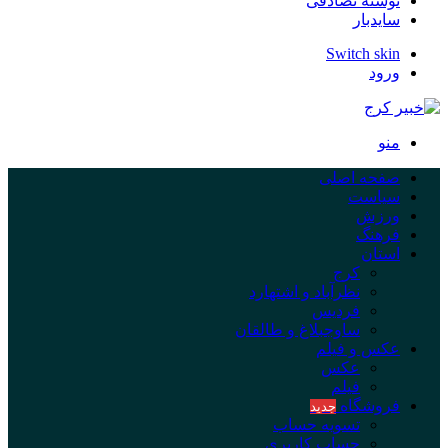
نوشته تصادفی
سایدبار
Switch skin
ورود
منو
صفحه اصلی
سیاست
ورزش
فرهنگ
استان
کرج
نظرآباد و اشتهارد
فردیس
ساوجبلاغ و طالقان
عکس و فیلم
عکس
فیلم
فروشگاه
جدید
تسویه حساب
حساب کاربری