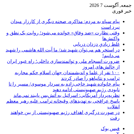
جمعه, آگوست 7 2026
خبر فوری
پیام سپاه به مردم: مذاکره، صحنه دیگری از کارزار میدان
نبرد است
وقتی نظارت «ضد وفاق» خوانده می‌شود؛ روایت یک نطق و
واکنش‌ها
غلط زیادیِ دزدان دریایی
در استخر هم می‌توان شهید شد/ ما آیت الله هاشمی را شهید
می‌دانیم!
ضرورت انسجام ملی و توانمندسازی داخلی؛ راه عبور ایران
از چالش‌های امروز
۱۰۰ نفر از علما و اندیشمندان جهان اسلام حکم محاربه
ترامپ و نتانیاهو را صادر کردند
پیام خانواده شهید حاجی‌زاده به سردار موسوی/ مسیر را تا
نابودی رژیم صهیونیستی ادامه دهید
نظریه‌پرداز آمریکایی: اسرائیل به آتش‌بس پایبند نمی‌ماند
پاسخ عراقچی به تهدیدهای وقیحانه ترامپ علیه رهبر معظم
انقلاب
در صورت درگیری اهداف رژیم صهیونیستی از بین خواهند
رفت
فیس بوک
X