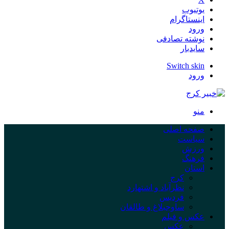
یوتیوب
اینستاگرام
ورود
نوشته تصادفی
سایدبار
Switch skin
ورود
منو
صفحه اصلی
سیاست
ورزش
فرهنگ
استان
کرج
نظرآباد و اشتهارد
فردیس
ساوجبلاغ و طالقان
عکس و فیلم
عکس