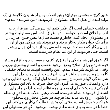
خبیر کرج – محسن مهدیان:
رهبر انقلاب پس از شنیدن گلایه‌های یک
تولیدکننده از تعلل 4ساله مسئولان، فرمودند: «من شرمنده شدم.»
برداشت خطایی است اگر فکر کنیم این شرمندگی صرفا از باب
ادب و اخلاق است یا خواسته‌اند با اغراق، احساس مسئولیت بیشتر
در مسئولان ایجاد کنند. خاطرم هست سال‌ها پیش چنین عبارتی را
برای یک جوان بیکار به‌کار بردند و فرمودند شرمندگی من از آن
جوان بیکار که دست خالی به خانه می‌رود از خود آن جوان بیشتر
است. حتی فرمودند از این غم نظام شرمنده است.
اگر عمق این شرمندگی را دقیق‌تر کنیم، چه‌بسا درد و داغ آن بیشتر
فهم شود و برای اصلاح وضع موجود تعصب و اهتمام بیشتری ورزیم.
وقتی می‌گویند شرمنده شدم، عین واقعیت است. به‌معنای حقیقی
کلمه شرمنده شدند و اغراقی در آن نیست. ازآن‌رو در دل این
شرمندگی 2پیام همزمان مستتر است؛ اول اینکه وقتی خطایی وجود
دارد و اهمالی صورت می‌گیرد، این خطا صرفا به پای این مسئول و
آن یکی نیست؛ خطای او به پای همه نظام است. لذا در ماجرای
اشتغال فرمودند نظام شرمنده است. رهبر انقلاب همه اجزای نظام
را شئونی از ولایت می‌دانند؛ هرچند هر بخش مختار و پاسخگوی
عملکرد خودش است، وقتی یک بخش خطا و کم‌کاری می‌کند، این
خطا ناخواسته به پای همه نظام نوشته می‌شود. اگر هر مسئولی این