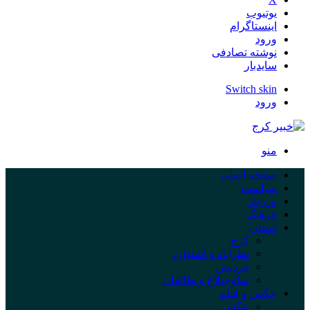
یوتیوب
اینستاگرام
ورود
نوشته تصادفی
سایدبار
Switch skin
ورود
منو
صفحه اصلی
سیاست
ورزش
فرهنگ
استان
کرج
نظرآباد و اشتهارد
فردیس
ساوجبلاغ و طالقان
عکس و فیلم
عکس