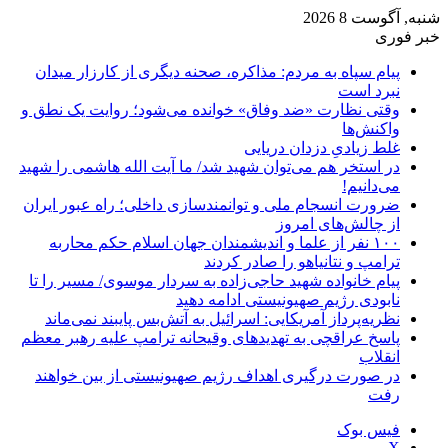
شنبه, آگوست 8 2026
خبر فوری
پیام سپاه به مردم: مذاکره، صحنه دیگری از کارزار میدان
نبرد است
وقتی نظارت «ضد وفاق» خوانده می‌شود؛ روایت یک نطق و
واکنش‌ها
غلط زیادیِ دزدان دریایی
در استخر هم می‌توان شهید شد/ ما آیت الله هاشمی را شهید
می‌دانیم!
ضرورت انسجام ملی و توانمندسازی داخلی؛ راه عبور ایران
از چالش‌های امروز
۱۰۰ نفر از علما و اندیشمندان جهان اسلام حکم محاربه
ترامپ و نتانیاهو را صادر کردند
پیام خانواده شهید حاجی‌زاده به سردار موسوی/ مسیر را تا
نابودی رژیم صهیونیستی ادامه دهید
نظریه‌پرداز آمریکایی: اسرائیل به آتش‌بس پایبند نمی‌ماند
پاسخ عراقچی به تهدیدهای وقیحانه ترامپ علیه رهبر معظم
انقلاب
در صورت درگیری اهداف رژیم صهیونیستی از بین خواهند
رفت
فیس بوک
X