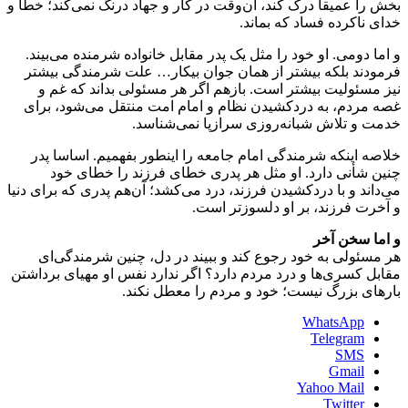
بخش را عمیقا درک کند، آن‌وقت در کار و جهاد درنگ نمی‌کند؛ خطا و
خدای ناکرده فساد که بماند.
و اما دومی. او خود را مثل یک پدر مقابل خانواده شرمنده می‌بیند.
فرمودند بلکه بیشتر از همان جوان بیکار… علت شرمندگی بیشتر
نیز مسئولیت بیشتر است. بازهم اگر هر مسئولی بداند که غم و
غصه مردم، به درد‌کشیدن نظام و امام امت منتقل می‌شود، برای
خدمت و تلاش شبانه‌روزی سرازپا نمی‌شناسد.
خلاصه اینکه شرمندگی امام جامعه را اینطور بفهمیم. اساسا پدر
چنین شأنی دارد. او مثل هر پدری خطای فرزند را خطای خود
می‌داند و با درد‌کشیدن فرزند، درد می‌کشد؛ آن‌هم پدری که برای دنیا
و آخرت فرزند، بر او دلسوزتر است.
و اما سخن آخر
هر مسئولی به خود رجوع کند و ببیند در دل، چنین شرمندگی‌ای
مقابل کسری‌ها و درد مردم دارد؟ اگر ندارد نفس او مهیای برداشتن
بارهای بزرگ نیست؛ خود و مردم را معطل نکند.
WhatsApp
Telegram
SMS
Gmail
Yahoo Mail
Twitter