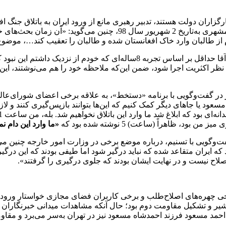
ارگزاران دولت هستند، تدبیر رهبری مانع از ورود ایران به باتلاق جن
سیاست خارجی شورای‌عالی امنیت ملی در گفت‌وگویی با روزنامه همشهری به‌ت
تقام از طالبان وارد خاک افغانستان شده و طالبان را تعقیب کند…، موض
در آن‌جا هم اکثریت رأی به حمله نظامی دادند…، معمولاً دأب (روش) آقا حداقل بر اس
 نظر اکثریت اجرا شود، ضمن این‌که ملاحظه خود را هم می‌نوشتند، این 
در گفت‌وگویی با برنامه «دستخط»، به علاقه برخی اعضای شورای‌عالی
ه مسعود یا جاهای دیگر کمک کنیم که این‌ها بتوانند بازپس‌گیری کنند و
«ما وارد این دام ن
وگویی با تسنیم، درباره موضع برخی در وزارت امور خارجه چنین می‌گوید:
د که ایران متقاعد شده که نباید درگیر شود اما طیفی بودند که این درگ
صلاح نیست و در نهایت ایشان بودند که جلوی درگیری را گرفتند».
خی چهره‌های اصلاح‌طلب و برخی کاربران فضای مجازی خواستار ورود ای
نجشیر و تشکیل مقاومت دوم بود؛ حال آنکه مشاهدات میدانی خبرنگاران 
د مسعود فرزند احمدشاه مسعود نیز در تهران به‌سر می‌برد و مقاومت 