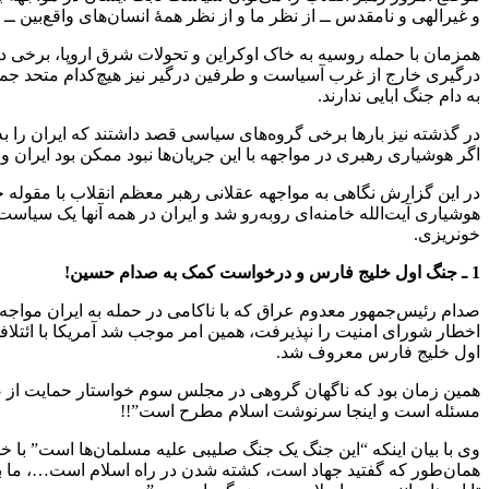
و غیرالهی و نامقدس ــ از نظر ما و از نظر همهٔ انسان‌های واقع‌بین ــ با هم می
همزمان با حمله روسیه به خاک اوکراین و تحولات شرق اروپا، برخی 
درگیری خارج از غرب آسیاست و طرفین درگیر نیز هیچ‌کدام متحد جمهور
به دام جنگ ابایی ندارند.
در گذشته نیز بارها برخی گروه‌های سیاسی قصد داشتند که ایران را به‌
اگر هوشیاری رهبری در مواجهه با این جریان‌ها نبود ممکن بود ایران وا
در این گزارش نگاهی به مواجهه عقلانی رهبر معظم انقلاب با مقوله ج
هوشیاری آیت‌الله خامنه‌ای روبه‌رو شد و ایران در همه آنها یک سیاس
خونریزی.
1 ـ جنگ اول خلیج فارس و درخواست کمک به صدام حسین!
اخطار شورای امنیت را نپذیرفت، همین امر موجب شد آمریکا با ائتلا
اول خلیج فارس معروف شد.
همین زمان بود که ناگهان گروهی در مجلس سوم خواستار حمایت از ص
مسئله است و اینجا سرنوشت اسلام مطرح است”!!
وی با بیان اینکه “این جنگ یک جنگ صلیبی علیه مسلمان‌ها است” با خطاب
همان‌طور که گفتید جهاد است، کشته شدن در راه اسلام است…، ما باید 