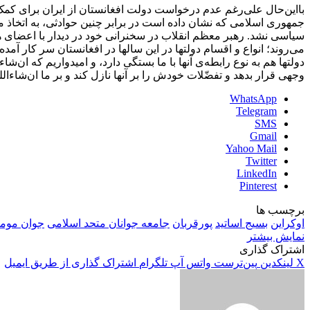
بااین‌حال علی‌رغم عدم درخواست دولت افغانستان از ایران برای کمک
جمهوری اسلامی که نشان داده است در برابر چنین حوادثی، به اتخاذ مع
می‌روند؛ انواع و اقسام دولتها در این سالها در افغانستان سر کار آمده
دولتها هم به نوع رابطه‌ی آنها با ما بستگی دارد، و امیدواریم که ان‌ش
وجهی قرار بدهد و تفضّلات خودش را بر آنها نازل کند و بر ما ان‌شاءالل
WhatsApp
Telegram
SMS
Gmail
Yahoo Mail
Twitter
LinkedIn
Pinterest
برچسب ها
اوکراین
بسیج اساتید
پورقربان
جامعه جوانان متحد اسلامی
جوان مومن
نمایش بیشتر
اشتراک گذاری
X
لینکدین
‫پین‌ترست
واتس آپ
تلگرام
اشتراک گذاری از طریق ایمیل