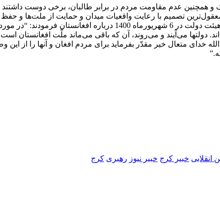
 و همچنین عدم مقاومت مردم در برابر طالبان، برخی دوست داشتند که
قول‌ترین تصمیم با رعایت واقعیات میدان و حمایت از ملت‌ها و حفظ منا
سیاسی نشد. رهبر معظم انقلاب در سخنرانی خود در دیدار با اعضای هیئت دولت در
‌اند. دولتها می‌آیند و می‌روند، آن که باقی می‌ماند ملّت افغانستان اس
اءالله خدای متعال خیر مقدّر بفرماید برای مردم افغان و آنها را از این
ه.”
 انقلابی
خبیر کرج
خبیر نیوز
رهبری
کرج