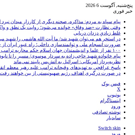
پنج‌شنبه, آگوست 6 2026
خبر فوری
پیام سپاه به مردم: مذاکره، صحنه دیگری از کارزار میدان نبرد
وقتی نظارت «ضد وفاق» خوانده می‌شود؛ روایت یک نطق و واک
غلط زیادیِ دزدان دریایی
در استخر هم می‌توان شهید شد/ ما آیت الله هاشمی را شهید می‌
ضرورت انسجام ملی و توانمندسازی داخلی؛ راه عبور ایران از 
۱۰۰ نفر از علما و اندیشمندان جهان اسلام حکم محاربه ترامپ و نتانیاهو را صادر کردند
پیام خانواده شهید حاجی‌زاده به سردار موسوی/ مسیر را تا نابو
نظریه‌پرداز آمریکایی: اسرائیل به آتش‌بس پایبند نمی‌ماند
پاسخ عراقچی به تهدیدهای وقیحانه ترامپ علیه رهبر معظم انق
در صورت درگیری اهداف رژیم صهیونیستی از بین خواهند رفت
فیس بوک
X
یوتیوب
اینستاگرام
ورود
نوشته تصادفی
سایدبار
Switch skin
ورود