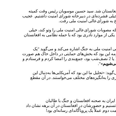
گ افغانستان شد. سید حسین موسویان رئیس وقت کمیته
اریخ 2 شهریور سال 98، چنین می‌گوید: «آن زمان بحث‌های خیلی فشرده‌ای در دبیرخانه شورای امنیت داشتیم. عجیب
وع به شورای‌عالی امنیت ملی رفت.
اس تجربه 8ساله‌ای که خودم از نزدیک داشتم این نبود که مصوبات شورای‌عالی امنیت ملی را وتو کند، خیلی
یکی از موارد نادری بود که با حمله نظامی به افغانستان
 امنیت ملی به جنگ اشاره می‌کند و می‌گوید “یک
 لازمه این بود که بخش‌های حمایتی در داخل خاک هم صورت
گیرد ولی من یاد دارم که وقتی جمع‌بندی‌ها رفت تصمیم بسیار هوشمندانه‌ای بود که ابلاغ شد ما وارد این باتلاق نخواهیم شد. بله، من ساعت 1 یا 2 نصف‌شب بود، جمع‌بندی را امضا کردم و فرستادم و
می‌‌شویم»
“.
 «تحلیل ما این بود که آمریکایی‌ها به‌دنبال این
یری را به‌انگیزه‌های مختلف می‌خواستند. در آن مقطع
ران به صحنه افغانستان و جنگ با طالبان
تسنیم و حضورشان در افغانستان در آن برهه نشان داد
دوم عملاً یک پروپاگاندای رسانه‌ای بود!