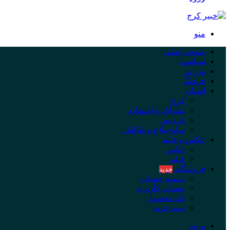
منو
صفحه اصلی
سیاست
ورزش
فرهنگ
استان
کرج
نظرآباد و اشتهارد
فردیس
ساوجبلاغ و طالقان
عکس و فیلم
عکس
فیلم
فروشگاه
جدید
تسویه حساب
حساب کاربری
تک محصول
سبد خرید
ورود