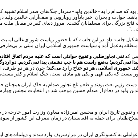
بود که صدام را به «خالدبن ولید» سردار جنگ‌های صدر اسلام تشبیه ک
ن باشد. حوادث و بحران اخیر یادآور رویارویی و صف‌آرایی خالدبن ‌ولید
ت فاتح بزرگی برای مسلمانان گشت. امروز دنیای کفر در مقابل ملت م
ت…”.
در حضور رهبر معظم انقلاب تشکیل جلسه داد. در این جلسه که با حضور ریاست شورای‌ع
نطقه به‌عمل آمد و سیاست جمهوری اسلامی ایران مبنی بر بی‌طرفی د
می که
نفی تجاوزطلبی و تقبیح حوادثی است که علیه مردم اتفاق افتاده
ا نمی‌کردیم؛ به‌نفع راست هم با چپ دشمنی پیدا نمی‌کردیم. دو اردوگاه
گند. جمهوری اسلامی، هر دو جناح را رد می‌کند؛
چون در هر دو طرف، انگ
، این‌طور نیست که یکی الهی و یکی هم مادی است، جنگ اسلام و کفر نیس
و اسرای زیادی در دست رژیم بعث بودند و طعم تلخ تجاوز صدام به خاک ایران 
الدبن ولید در دفاع از صدام حسین موجب شد در انتخابات مجلس چهارم
عات و تدوین تاریخ ایران و محسن امین‌زاده معاون وزارت امور خارجه 
لاح‌طلبان برای حمله به افغانستان در زمان تصرف این کشور از سوی 
عواملی به کنسولگری ایران در مزارشریف وارد شدند و دیپلمات‌های ایرا