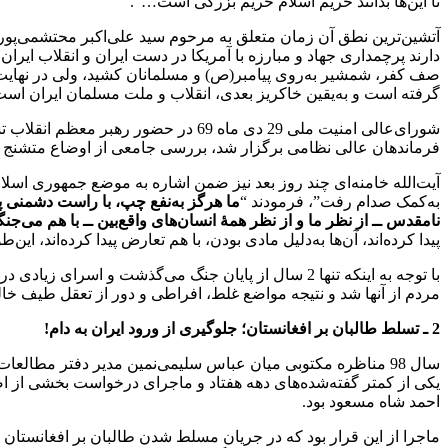
تا این‌ها بدانند حریم اسلام حریم بزرگی است…”.
آتشین‌ترین نطق آن زمان متعلق به مرحوم سید علی‌اکبر محتشمی‌پور 
دارند پرچمداری جهاد و مبارزه با آمریکا در دست ایران و انقلاب ایرا
صف کفر، شمشیر به‌روی پیامبر(ص) و مسلمانان کشید، ولی در ‌‌‌نهای
گرفته است و‌ به‌یقین خاکریز بعدی، انقلاب و ملت مسلمان ایران اس
شورای‌عالی امنیت ملی 29 دی ماه 69 
فرماندهان عالی نظامی برگزار شد،‌ بررسی جامعی از اوضاع متشنج م
آیت‌الله خامنه‌ای چند روز بعد نیز ضمن اشاره به موضع جمهوری اسلا
به‌کمک صدام رفت”، فرمودند “
ما هرگز به‌نفع چپ، با راست دشمنی پید
نامقدس ــ از نظر ما و از نظر همهٔ انسان‌های واقع‌بین ــ با هم می‌جن
پیدا کرده‌اند، آن‌ها به‌دلیل مادی بودن، با هم تعارض پیدا کرده‌اند
با توجه به اینکه تنها 2 سال از پایان جنگ می‌گذشت 
مردم از آنها شد و نتیجه مواضع غلط، افراطی و دور از تعقل طیف خ
2 ـ تسلط طالبان بر افغانستان؛ جلوگیری از ورود ایران به دام!
سال 98 مناظره مکتوبی میان عباس سلیمی‌نمین مدیر دفتر مطال
یکی از کمتر گفته‌شده‌های دهه هفتاد و ماجرای درخواست بخشی از اص
احمد شاه مسعود بود.
ماجرا از این قرار بود که در جریان مسلط شدن طالبان بر افغانستان 