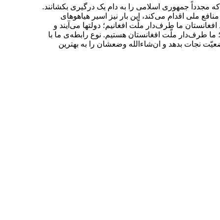
 مجدداً جمهوری اسلامی را به دام یک درگیری بکشانند.
فع ملی اقدام می‌کند، این بار نیز اسیر هیاهوهای
 6 شهریورماه 1400 درباره افغانستان فرمودند: “در مورد افغانستان ما طرف‌دار ملّت افغانیم؛ دولتها می‌آیند و
ت؛ ما طرف‌دار ملّت افغانستان هستیم. نوع رابطه‌ی ما با
 وضعیّت نجات بدهد و ان‌شاءالله وضعشان را به بهترین