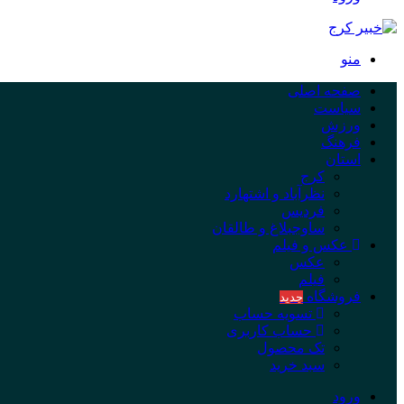
منو
صفحه اصلی
سیاست
ورزش
فرهنگ
استان
کرج
نظرآباد و اشتهارد
فردیس
ساوجبلاغ و طالقان
عکس و فیلم
عکس
فیلم
فروشگاه
جدید
تسویه حساب
حساب کاربری
تک محصول
سبد خرید
ورود