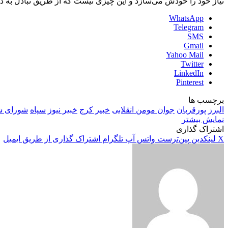
نیاز خود را خودش می‌سازد و این چیزی نیست که از طریق تبادل به 
WhatsApp
Telegram
SMS
Gmail
Yahoo Mail
Twitter
LinkedIn
Pinterest
برچسب ها
البرز
پورقربان
جوان مومن انقلابی
خبیر کرج
خبیر نیوز
سپاه
شورای ش
نمایش بیشتر
اشتراک گذاری
X
لینکدین
‫پین‌ترست
واتس آپ
تلگرام
اشتراک گذاری از طریق ایمیل