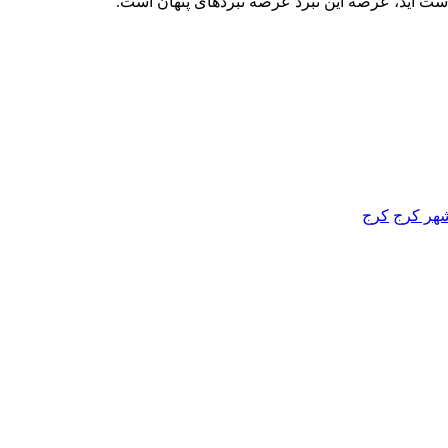
دست آید، عرصه این نبرد عرصه نبردهای پنهان است.
هر کرج
کرج