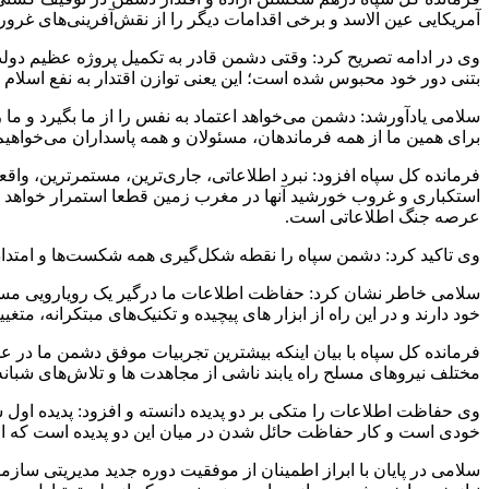
آمریکایی عین الاسد و برخی اقدامات دیگر را از نقش‌آفرینی‌های غرور
وی در ادامه تصریح کرد: وقتی دشمن قادر به تکمیل پروژه عظیم دولت‌
بتنی دور خود محبوس شده است؛ این یعنی توازن اقتدار به نفع اسلام 
سلامی یادآورشد: دشمن می‌خواهد اعتماد به نفس را از ما بگیرد و ما ر
برای همین ما از همه فرماندهان، مسئولان و همه پاسداران می‌خواهیم
فرمانده کل سپاه افزود: نبرد اطلاعاتی، جاری‌ترین، مستمرترین، واقع
استکباری و غروب خورشید آنها در مغرب زمین قطعا استمرار خواهد د
عرصه جنگ اطلاعاتی است.
وی تاکید کرد: دشمن سپاه را نقطه شکل‌گیری همه شکست‌ها و امتداد
سلامی خاطر نشان کرد: حفاظت اطلاعات ما درگیر یک رویارویی مستقی
خود دارند و در این راه از ابزار های پیچیده و تکنیک‌های مبتکرانه، متغیی
فرمانده کل سپاه با بیان اینکه بیشترین تجربیات موفق دشمن ما در 
مختلف نیروهای مسلح راه یابند ناشی از مجاهدت ها و تلاش‌های شبا
وی حفاظت اطلاعات را متکی بر دو پدیده دانسته و افزود: پدیده اول ش
خودی است و کار حفاظت حائل شدن در میان این دو پدیده است که اجاز
سلامی در پایان با ابراز اطمینان از موفقیت دوره جدید مدیریتی س