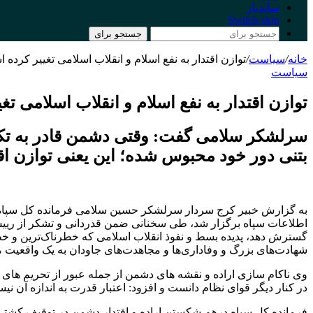
سایدبار
Switch skin
جستجو برای
خانه
/
سیاست
/
توازن اقتدار به نفع اسلام و انقلاب اسلامی تغییر کرده 
سیاست
توازن اقتدار به نفع اسلام و انقلاب اسلامی ت
سرلشکر سلامی گفت: وقتی دشمن قادر به تکم
بتنی دور خود محبوس شده؛ این یعنی توازن اقت
به گزارش خبیر کرج سردار سرلشکر حسین سلامی فرمانده کل سپاه پ
اطلاعات سپاه برگزار شد، طی سخنانی ضمن قدردانی و تشکر از رییس
گسترش دهد، پدیده بسط و نفوذ انقلاب اسلامی که خطرناک‌ترین و خ
شهادت‌های بزرگ و وفاداری‌ها و مجاهدت‌های جاودان به یک واقعیت مس
وی ناکام سازی اراده و نقشه های دشمن از جمله عبور از تحریم های 
در کنار دیگر قوای نظام دانست و افزود: اعتبار قدرت به اندازه آن
فرمانده کل سپاه درهم شکستن اراده و اقتدار دشمن در توقیف کشتی «ا