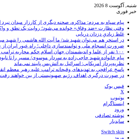
شنبه, آگوست 8 2026
خبر فوری
پیام سپاه به مردم: مذاکره، صحنه دیگری از کارزار میدان نبرد
وقتی نظارت «ضد وفاق» خوانده می‌شود؛ روایت یک نطق و واک
غلط زیادیِ دزدان دریایی
در استخر هم می‌توان شهید شد/ ما آیت الله هاشمی را شهید می‌
ضرورت انسجام ملی و توانمندسازی داخلی؛ راه عبور ایران از 
۱۰۰ نفر از علما و اندیشمندان جهان اسلام حکم محاربه ترامپ و نتانیاهو را صادر کردند
پیام خانواده شهید حاجی‌زاده به سردار موسوی/ مسیر را تا نابو
نظریه‌پرداز آمریکایی: اسرائیل به آتش‌بس پایبند نمی‌ماند
پاسخ عراقچی به تهدیدهای وقیحانه ترامپ علیه رهبر معظم انق
در صورت درگیری اهداف رژیم صهیونیستی از بین خواهند رفت
فیس بوک
X
یوتیوب
اینستاگرام
ورود
نوشته تصادفی
سایدبار
Switch skin
ورود