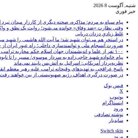
شنبه, آگوست 8 2026
خبر فوری
پیام سپاه به مردم: مذاکره، صحنه دیگری از کارزار میدان نبرد
وقتی نظارت «ضد وفاق» خوانده می‌شود؛ روایت یک نطق و واک
غلط زیادیِ دزدان دریایی
در استخر هم می‌توان شهید شد/ ما آیت الله هاشمی را شهید می‌
ضرورت انسجام ملی و توانمندسازی داخلی؛ راه عبور ایران از 
۱۰۰ نفر از علما و اندیشمندان جهان اسلام حکم محاربه ترامپ و نتانیاهو را صادر کردند
پیام خانواده شهید حاجی‌زاده به سردار موسوی/ مسیر را تا نابو
نظریه‌پرداز آمریکایی: اسرائیل به آتش‌بس پایبند نمی‌ماند
پاسخ عراقچی به تهدیدهای وقیحانه ترامپ علیه رهبر معظم انق
در صورت درگیری اهداف رژیم صهیونیستی از بین خواهند رفت
فیس بوک
X
یوتیوب
اینستاگرام
ورود
نوشته تصادفی
سایدبار
Switch skin
ورود