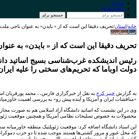
سایدبار
Switch skin
جستجو برای
خانه
/
استان
/
تحریف دقیقا این است که از « بایدن» به عنوان ناجی ملت 
استان
سیاست
تحریف دقیقا این است که از « بایدن» به عنوا
رئیس اندیشکده غرب‌شناسی بسیج اساتید دانشگ
دولت اوباما که تحریم‌های سختی را علیه ایرا
به گزارش
خبیر کرج
به نقل از خبرگزاری فارس، ، محمد پورقربان ا
«مناقشات ایران و آمریکا و آینده پیش رو» به بررسی اهمیت خاورمیا
وی در این نشست که اساتید دانشگاه آزاد اسلامی هم به صورت مجازی
محصولات به خصوص تسلیحات نظامی آمریکا و همچنین موقعیت ژئوپلتیک
این استاد دانشگاه اضافه کرد: موقعیت ژئوپلتیک منطقه خاورمیانه س
که محل عبور و مرور کشتی‌ها هستند موجب شده تا دو حزب دموکرات و 
کشور استراتژیک در منطقه از اهمیت بالایی برخوردار است.