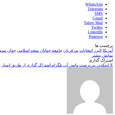
WhatsApp
Telegram
SMS
Gmail
Yahoo Mail
Twitter
LinkedIn
Pinterest
برچسب ها
آمریکا
البرز
انتخابات
پورقربان
جامعه جوانان متحد اسلامی
جوان مومن
نمایش بیشتر
اشتراک گذاری
X
لینکدین
‫پین‌ترست
واتس آپ
تلگرام
اشتراک گذاری از طریق ایمیل