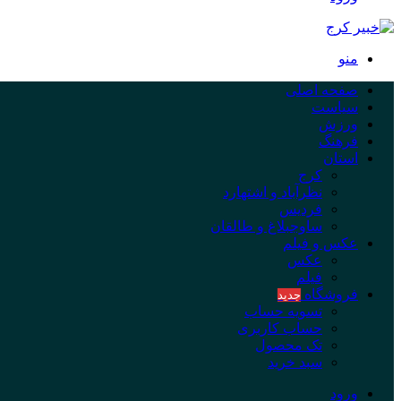
منو
صفحه اصلی
سیاست
ورزش
فرهنگ
استان
کرج
نظرآباد و اشتهارد
فردیس
ساوجبلاغ و طالقان
عکس و فیلم
عکس
فیلم
فروشگاه
جدید
تسویه حساب
حساب کاربری
تک محصول
سبد خرید
ورود