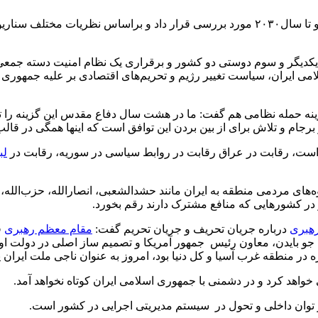
پورقربان در ادامه نشست مناقشات ایران و امریکا را در آینده‌ نزدیک و تا سال۲۰۳۰ مورد بررسی 
با یکدیگر و سوم دوستی دو کشور و برقراری یک نظام امنیت دسته جمعی 
ی ایران، سیاست تغییر رژیم و تحریم‌های اقتصادی بر علیه جمهوری ا
زینه حمله نظامی هم گفت: ما در هشت سال دفاع مقدس این گزینه را تج
رجام و تلاش برای از بین بردن این توافق است که اینها همگی در قالب 
 است، رقابت در عراق رقابت در روابط سیاسی در سوریه، رقابت در
لب
‌های مردمی منطقه به ایران مانند حشدالشعبی، انصارالله، حزب‌الله
 در کشورهایی که منافع مشترک دارند رقم بخورد.
هبری
درباره جریان تحریف و جریان تحریم گفت:
مقام معظم رهبری
ف
 بایدن، معاون رئیس جمهور آمریکا و تصمیم ساز اصلی در دولت اوبام
ه در منطقه غرب آسیا و کل دنیا بود، امروز به عنوان ناجی ملت ایران 
خواهد کرد و در دشمنی با جمهوری اسلامی ایران کوتاه نخواهد آمد.
بر توان داخلی و تحول در سیستم مدیریتی اجرایی در کشور است.