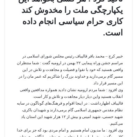
یکپارچگی ملت را مخدوش کند
کاری حرام سیاسی انجام داده
است.
خبیر کرج – محمد باقر قالیباف رئیس مجلس شورای اسلامی در
مراسم جشن وراه پیمایی ۲۲ بهمن در ارومیه گفت : شما منتظران
واقعی هستید که خود با تقوا و فضیلت و مجاهدت و تلاش در این
مسیر گام برمی‌دارید و خداوند بزرگ را شاکریم که عمر مان را در
این مسیر قرار داد.
وی افزود : شما مردم ارومیه نشان دادید همواره مدافعین واقعی
انقلاب هستید واین دیار دیار مجاهدت و تلاش و کار است.
قالیباف اظهارداشت : در اینجا اقوام و فرهنگ‌های گوناگون در سایه
نظام مقدس جمهوری اسلامی گام برمی‌دارند و شهیدان باکری،
شهید حسنی، شهید امینی و بیش از ۱۲ هزار شهید این استان یاد
می‌کنیم.
وی افزود : ما مدیون امام هستیم و امام مردی بود که جز برای خدا
کلامی نگفت و شما ملت با پاره‌های تن خودتان و با آگاهی خودتان