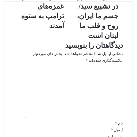
س
ص
در تشییع سید/
غمزه‌های
ر
ل
ت
ا
جسم ما ایران،
ترامپ به ستوه
ح
ح‌
روح و قلب ما
آمدند
ض
ط
و
ل
لبنان است
ر
ب
دیدگاهتان را بنویسید
د
ا
ر
ن
نشانی ایمیل شما منتشر نخواهد شد.
بخش‌های موردنیاز
ت
ا
علامت‌گذاری شده‌اند
*
ش
ز
د
ی
غ
ی
ی
م
د
ع
ز
گ
س
ه‌
ا
ی
ه
ه
د
ا
*
/
ی
ج
ت
نام
*
س
ر
م
ایمیل
*
ا
م
م
وب‌ سایت