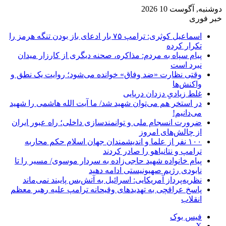
دوشنبه, آگوست 10 2026
خبر فوری
اسماعیل کوثری: ترامپ ۷۵ بار ادعای باز بودن تنگه هرمز را
تکرار کرده
پیام سپاه به مردم: مذاکره، صحنه دیگری از کارزار میدان
نبرد است
وقتی نظارت «ضد وفاق» خوانده می‌شود؛ روایت یک نطق و
واکنش‌ها
غلط زیادیِ دزدان دریایی
در استخر هم می‌توان شهید شد/ ما آیت الله هاشمی را شهید
می‌دانیم!
ضرورت انسجام ملی و توانمندسازی داخلی؛ راه عبور ایران
از چالش‌های امروز
۱۰۰ نفر از علما و اندیشمندان جهان اسلام حکم محاربه
ترامپ و نتانیاهو را صادر کردند
پیام خانواده شهید حاجی‌زاده به سردار موسوی/ مسیر را تا
نابودی رژیم صهیونیستی ادامه دهید
نظریه‌پرداز آمریکایی: اسرائیل به آتش‌بس پایبند نمی‌ماند
پاسخ عراقچی به تهدیدهای وقیحانه ترامپ علیه رهبر معظم
انقلاب
فیس بوک
X