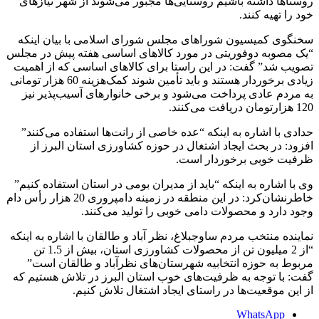
روستاها داشته باشیم روستایی‌ها مجبور می‌شوند از شهر نیاز‌های
خود را تهیه کنند‌‌.
سخنگوی کمیسیون شوراهای مجلس شورای اسلامی با بیان اینکه
“یک مصوبه دوفوریتی در مورد کالاهای اساسی هفته پیش در مجلس
تصویب شد” گفت: در این راستا برای کالاهای اساسی که از اهمیت
زیادی برخوردار هستند و باید تأمین شوند کمک‌هزینه 60 هزار تومانی
به مردم عادی پرداخت می‌شود و برخی خانوارهای آسیب‌پذیر نیز
120 هزارتومان دریافت می‌کنند.
حدادی با اشاره به اینکه “عده‌ خاصی از رانت‌ها‌ استفاده می‌کنند”
افزود: در بحث ایجاد اشتغال در حوزه کشاورزی استان البرز از
ظرفیت خوبی برخوردار است.
وی با اشاره به اینکه “باید از مدیران بومی در استان استفاده کنیم”
خاطرنشان‌کرد: در این منطقه در زمینه دامپروری 20 هزار رأس دام
وجود دارد و محصولات دامی خوبی را تولید می‌کنند.
نماینده منتخب مردم ساوجبلاغ، نظر آباد و طالقان با اشاره به اینکه
“از 2 میلیون تن از محصولات کشاورزی استان، بیش از 1.5 تن
مربوط به حوزه انتخابیه شهرستان‌های نظرآباد و طالقان است”
گفت: با توجه به ظرفیت‌های خوب استان البرز در تلاش هستیم که
از این موقعیت‌ها در راستای ایجاد اشتغال تلاش کنیم.
WhatsApp