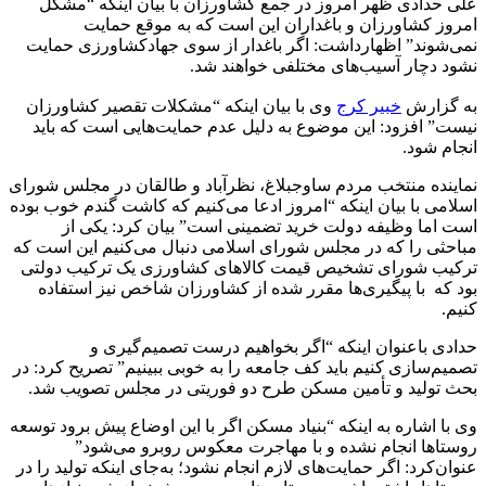
علی حدادی ظهر امروز در جمع کشاورزان با بیان اینکه “مشکل
امروز کشاورزان و باغداران این است که به موقع حمایت
نمی‌شوند” اظهارداشت: اگر باغدار از سوی جهادکشاورزی حمایت
نشود دچار آسیب‌های مختلفی خواهند شد.
به گزارش
خبیر کرج
وی با بیان اینکه “مشکلات ‌تقصیر کشاورزان
نیست” افزود: این موضوع به دلیل عدم حمایت‌هایی است که باید
انجام شود.
نماینده منتخب مردم ساوجبلاغ، نظرآباد و طالقان در مجلس شورای
اسلامی با بیان اینکه “امروز ادعا می‌کنیم که کاشت گندم خوب بوده
است اما وظیفه دولت خرید تضمینی است” بیان کرد: یکی از
مباحثی را که در مجلس شورای اسلامی دنبال می‌کنیم این است که
ترکیب شورای تشخیص قیمت کالاهای کشاورزی یک ترکیب دولتی
بود که با پیگیری‌ها مقرر شده از کشاورزان شاخص نیز استفاده
کنیم.
حدادی باعنوان اینکه “اگر بخواهیم درست تصمیم‌گیری و
تصمیم‌سازی کنیم باید کف جامعه را به خوبی ببینیم” تصریح کرد: در
بحث تولید و تأمین مسکن طرح دو فوریتی در مجلس تصویب شد.
وی با اشاره به اینکه “بنیاد مسکن اگر با این اوضاع پیش برود توسعه
روستاها انجام نشده و با مهاجرت معکوس روبرو می‌شود”
عنوان‌کرد: اگر حمایت‌های لازم انجام نشود؛ به‌جای اینکه تولید را در