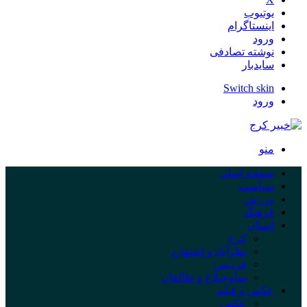
یوتیوب
اینستاگرام
ورود
نوشته تصادفی
سایدبار
Switch skin
ورود
منو
صفحه اصلی
سیاست
ورزش
فرهنگ
استان
کرج
نظرآباد و اشتهارد
فردیس
ساوجبلاغ و طالقان
عکس و فیلم
عکس