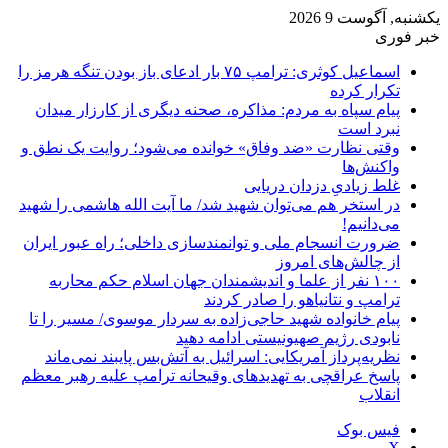
یکشنبه, آگوست 9 2026
خبر فوری
اسماعیل کوثری: ترامپ ۷۵ بار ادعای باز بودن تنگه هرمز را
تکرار کرده
پیام سپاه به مردم: مذاکره، صحنه دیگری از کارزار میدان
نبرد است
وقتی نظارت «ضد وفاق» خوانده می‌شود؛ روایت یک نطق و
واکنش‌ها
غلط زیادیِ دزدان دریایی
در استخر هم می‌توان شهید شد/ ما آیت الله هاشمی را شهید
می‌دانیم!
ضرورت انسجام ملی و توانمندسازی داخلی؛ راه عبور ایران
از چالش‌های امروز
۱۰۰ نفر از علما و اندیشمندان جهان اسلام حکم محاربه
ترامپ و نتانیاهو را صادر کردند
پیام خانواده شهید حاجی‌زاده به سردار موسوی/ مسیر را تا
نابودی رژیم صهیونیستی ادامه دهید
نظریه‌پرداز آمریکایی: اسرائیل به آتش‌بس پایبند نمی‌ماند
پاسخ عراقچی به تهدیدهای وقیحانه ترامپ علیه رهبر معظم
انقلاب
فیس بوک
X