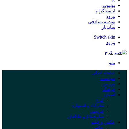
یوتیوب
اینستاگرام
ورود
نوشته تصادفی
سایدبار
Switch skin
ورود
منو
صفحه اصلی
سیاست
ورزش
فرهنگ
استان
کرج
نظرآباد و اشتهارد
فردیس
ساوجبلاغ و طالقان
عکس و فیلم
عکس