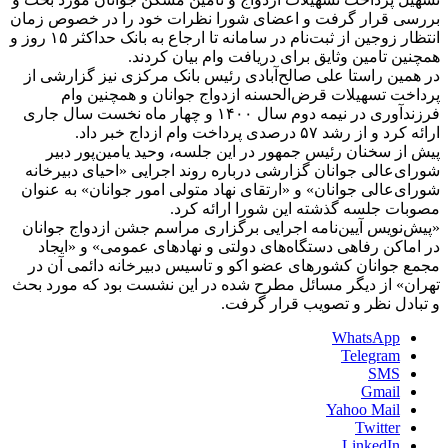
بررسی قرار گرفت و اعضای شورا نظرات خود را در خصوص زمان
انتظار زوجین از ثبت‌نام در سامانه تا ارجاع به بانک حداکثر ۱۵ روز و
همچنین تامین وثایق برای دریافت وام بیان کردند.
در همین راستا علی صالح‌آبادی رئیس بانک مرکزی نیز گزارشی از
پرداخت تسهیلات قرض‌الحسنه ازدواج جوانان و همچنین وام
فرزندآوری در نیمه دوم سال ۱۴۰۰ و چهار ماه نخست سال جاری
ارائه کرد و از رشد ۵۷ درصدی پرداخت وام ازداج خبر داد.
پیش از سخنان رئیس جمهور در این جلسه، وحید یامین‌پور دبیر
شورای‌عالی جوانان گزارشی درباره روند اجرایی «احیای دبیرخانه
شورای‌عالی جوانان» و «ارتقای نهاد متولی امور جوانان» به عنوان
مصوبات جلسه گذشته این شورا ارائه کرد.
«پیش‌نویس آیین‌نامه اجرایی برگزاری مراسم جشن ازدواج جوانان
در اماکن رفاهی دستگاه‌های دولتی و نهادهای عمومی» و «ایجاد
مجمع جوانان کشورهای عضو اکو و تاسیس دبیرخانه دائمی آن در
تهران» از دیگر مسائل مطرح شده در این نشست بود که مورد بحث
و تبادل نظر و تصویب قرار گرفت.
WhatsApp
Telegram
SMS
Gmail
Yahoo Mail
Twitter
LinkedIn