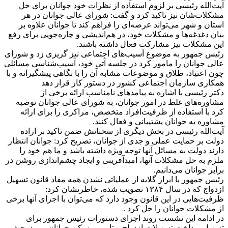
آیت‌الله رئیسی بر لزوم استفاده از نظرات خود جوانان برای حل
مشکلات‌شان نیز تاکید کرد و گفت: شورای‌ عالی جوانان در هر
استان و شهر می‌تواند عرصه‌ای را فراهم کند تا جوانان علاوه بر
بیان دغدغه‌ها و مشکلات خود، در هم‌اندیشی و چاره‌جویی برای رفع
این مشکلات نیز مشارکت فعال داشته باشند.
رئیس جمهور به موضوع آسیب‌های اجتماعی نیز گریزی زد و شورای
‌عالی جوانان را مامور کرد در جلسه آتی خود، آسیب‌شناسی مسائلی
چون اعتیاد، طلاق و موضوعات مشابه آن را با نگاهی پیشگیرانه و با
همکاری سازمان اجتماعی کشور در دستور کار قرار دهد
دکتر رئیسی با اشاره به پیامدهای نامناسب ارائه برخی از
مشاوره‌های غلط در امور جوانان، به شورای ‌عالی جوانان توصیه
کرد با استفاده از ظرفیت‌افراد متخصص، مراکزی را برای ارائه
مشاوره به جوانان پشتیبانی و فعال کنند.
آیت‌الله رئیسی در بخش دیگری از سخنانش ضمن تاکید بر اراده
دولت بر حمایت عملی و جدی از جوانان، تصریح کرد: جوانان انتظار
دارند دولت به مسائل آنها توجه ویژه داشته باشد و ما هم خود را
ملزم به حل مشکلات آنها، امیدآفرینی و ایجاد چشم‌اندازی روشن در
برابر جوانان می‌دانیم.
رئیس جمهور با ابراز گلایه از عملیاتی نشدن همه مفاد قانون تسهیل
ازدواج که در سال ۱۳۸۴ تصویب شده، خاطرنشان کرد:
ظرفیت‌هایی در این قانون وجود دارد که می‌توان با اجرای آنها برخی
از مشکلات جوانان را حل کرد .
در ادامه این نشست روند اجرای دستورات رئیس جمهور برای
تسهیل پرداخت تسهیلات ازدواج و تامین مسکن جوانان مورد بحث و