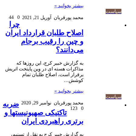
بیشتر بخوانید »
سیاست
44
0
محمد پورقربان
آوریل 21, 2021
چرا
اصلاح طلبان قرارداد ایران
و چین را رقیب برجام
می‌دانند؟
به گزارش خبیر کرج، این روزها که
مذاکرات هسته ای در وین پایتخت اتریش
برقرار است، اصلاح طلبان تمام
کوشش…
بیشتر بخوانید »
سیاست
محمد پورقربان
نوامبر 29, 2020
ضربه
123
0
تاکتیکی صهیونیستها و
برتری راهبردی ایران
به گزارش خبیر کرج به نقل از تسنیم،