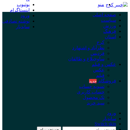
منو
یوتیوب
اینستاگرام
صفحه اصلی
ورود
سیاست
نوشته تصادفی
ورزش
سایدبار
فرهنگ
استان
کرج
نظرآباد و اشتهارد
فردیس
ساوجبلاغ و طالقان
عکس و فیلم
عکس
فیلم
فروشگاه
جدید
تسویه حساب
حساب کاربری
تک محصول
سبد خرید
ورود
سایدبار
Switch skin
جستجو برای