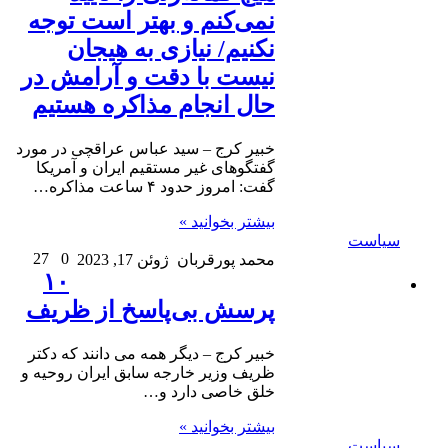
نمی‌کنم و بهتر است توجه
نکنیم/ نیازی به هیجان
نیست با دقت و آرامش در
حال انجام مذاکره هستیم
خبیر کرج – سید عباس عراقچی در مورد
گفتگوهای غیر مستقیم ایران و آمریکا
گفت: امروز حدود ۴ ساعت مذاکره…
بیشتر بخوانید »
سیاست
27
0
محمد پورقربان
ژوئن 17, 2023
۱۰
پرسش بی‌پاسخ از ظریف
خبیر کرج – دیگر همه می دانند که دکتر
ظریف وزیر خارجه سابق ایران روحیه و
خلق خاصی دارد و…
بیشتر بخوانید »
سیاست