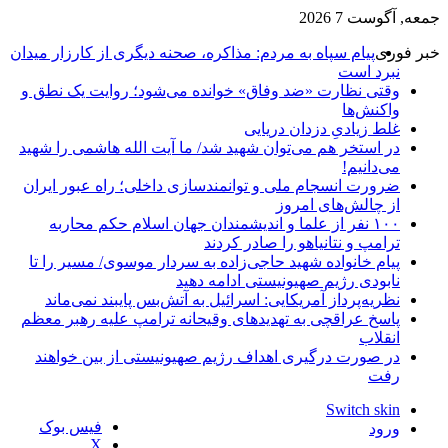
جمعه, آگوست 7 2026
خبر فوری
پیام سپاه به مردم: مذاکره، صحنه دیگری از کارزار میدان
نبرد است
وقتی نظارت «ضد وفاق» خوانده می‌شود؛ روایت یک نطق و
واکنش‌ها
غلط زیادیِ دزدان دریایی
در استخر هم می‌توان شهید شد/ ما آیت الله هاشمی را شهید
می‌دانیم!
ضرورت انسجام ملی و توانمندسازی داخلی؛ راه عبور ایران
از چالش‌های امروز
۱۰۰ نفر از علما و اندیشمندان جهان اسلام حکم محاربه
ترامپ و نتانیاهو را صادر کردند
پیام خانواده شهید حاجی‌زاده به سردار موسوی/ مسیر را تا
نابودی رژیم صهیونیستی ادامه دهید
نظریه‌پرداز آمریکایی: اسرائیل به آتش‌بس پایبند نمی‌ماند
پاسخ عراقچی به تهدیدهای وقیحانه ترامپ علیه رهبر معظم
انقلاب
در صورت درگیری اهداف رژیم صهیونیستی از بین خواهند
رفت
Switch skin
فیس بوک
ورود
X