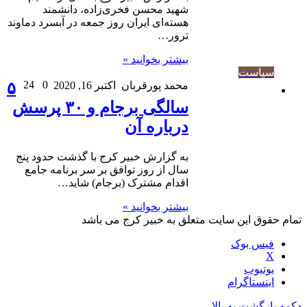
شهید محسن فخری‌زاده، دانشمند
هسته‌ای ایران روز جمعه در آبسرد دماوند
ترور…
بیشتر بخوانید »
سیاست
24
0
محمد پورقربان
اکتبر 16, 2020
۵
سالگی برجام و ۳۰ پرسش
درباره آن
به گزارش خبیر کرج با گذشت حدود پنج
سال از روز توافق بر سر برنامه جامع
اقدام مشترک (برجام) شاید…
بیشتر بخوانید »
تمام حقوق این سایت متعلق به خبیر کرج می باشد
فیس بوک
X
یوتیوب
اینستاگرام
دکمه بازگشت به بالا