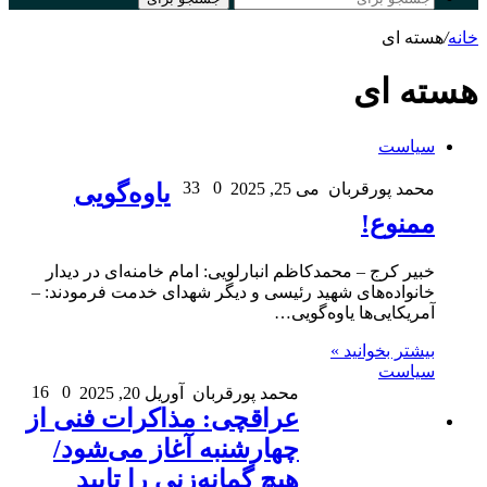
خانه
/
هسته ای
هسته ای
سیاست
33
0
محمد پورقربان
می 25, 2025
یاوه‌گویی
ممنوع!
خبیر کرج – محمدکاظم انبارلویی: امام خامنه‌ای در دیدار
خانواده‌های شهید رئیسی و دیگر شهدای خدمت فرمودند: –
آمریکایی‌ها یاوه‌گویی…
بیشتر بخوانید »
سیاست
16
0
محمد پورقربان
آوریل 20, 2025
عراقچی: مذاکرات فنی از
چهارشنبه آغاز می‌شود/
هیچ گمانه‌زنی را تایید