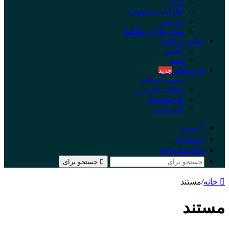
کرج
نظرآباد و اشتهارد
فردیس
ساوجبلاغ و طالقان
عکس و فیلم
عکس
فیلم
فروشگاه
جدید
تسویه حساب
حساب کاربری
تک محصول
سبد خرید
ورود
سایدبار
Switch skin
جستجو برای
خانه
/
مستند
مستند