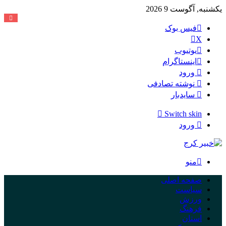
یکشنبه, آگوست 9 2026
فیس بوک
X
یوتیوب
اینستاگرام
ورود
نوشته تصادفی
سایدبار
Switch skin
ورود
منو
صفحه اصلی
سیاست
ورزش
فرهنگ
استان