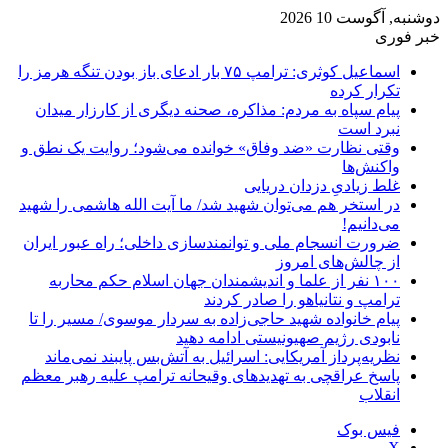
دوشنبه, آگوست 10 2026
خبر فوری
اسماعیل کوثری: ترامپ ۷۵ بار ادعای باز بودن تنگه هرمز را
تکرار کرده
پیام سپاه به مردم: مذاکره، صحنه دیگری از کارزار میدان
نبرد است
وقتی نظارت «ضد وفاق» خوانده می‌شود؛ روایت یک نطق و
واکنش‌ها
غلط زیادیِ دزدان دریایی
در استخر هم می‌توان شهید شد/ ما آیت الله هاشمی را شهید
می‌دانیم!
ضرورت انسجام ملی و توانمندسازی داخلی؛ راه عبور ایران
از چالش‌های امروز
۱۰۰ نفر از علما و اندیشمندان جهان اسلام حکم محاربه
ترامپ و نتانیاهو را صادر کردند
پیام خانواده شهید حاجی‌زاده به سردار موسوی/ مسیر را تا
نابودی رژیم صهیونیستی ادامه دهید
نظریه‌پرداز آمریکایی: اسرائیل به آتش‌بس پایبند نمی‌ماند
پاسخ عراقچی به تهدیدهای وقیحانه ترامپ علیه رهبر معظم
انقلاب
فیس بوک
X