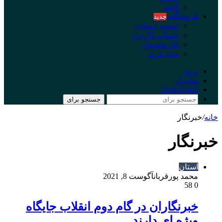
فیلم
فروشگاه
جدید
تسویه حساب
حساب کاربری
تک محصول
سبد خرید
ورود
سایدبار
Switch skin
جستجو برای
خانه
/
خبرنگار
خبرنگار
استان
محمد پورقربان
آگوست 8, 2021
58
0
خبرنگاران در گام دوم انقلاب جایگاه
ویژه ای دارند