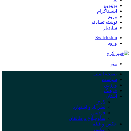
یوتیوب
اینستاگرام
ورود
نوشته تصادفی
سایدبار
Switch skin
ورود
منو
صفحه اصلی
سیاست
ورزش
فرهنگ
استان
کرج
نظرآباد و اشتهارد
فردیس
ساوجبلاغ و طالقان
عکس و فیلم
عکس