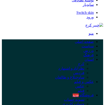
نوشته تصادفی
سایدبار
Switch skin
ورود
منو
صفحه اصلی
سیاست
ورزش
فرهنگ
استان
کرج
نظرآباد و اشتهارد
فردیس
ساوجبلاغ و طالقان
عکس و فیلم
عکس
فیلم
فروشگاه
جدید
تسویه حساب
حساب کاربری