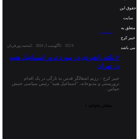
حقوق این
سایت
متعلق به
سیاست
خبیر کرج
0
31
آگوست 3, 2024
محمد پورقربان
می باشد
۶ نکته راهبردی در مورد ترور اسماعیل هنیه
در تهران
خبیر کرج – رژیم اشغالگر قدس به تازگی در یک اقدام
تروریستی و مذبوحانه، “اسماعیل هنیه” رئیس سیاسی جنبش
حماس…
بیشتر بخوانید »