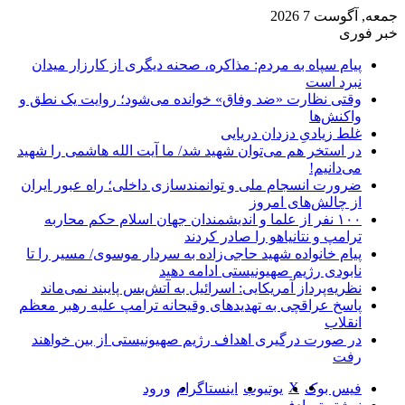
جمعه, آگوست 7 2026
خبر فوری
پیام سپاه به مردم: مذاکره، صحنه دیگری از کارزار میدان
نبرد است
وقتی نظارت «ضد وفاق» خوانده می‌شود؛ روایت یک نطق و
واکنش‌ها
غلط زیادیِ دزدان دریایی
در استخر هم می‌توان شهید شد/ ما آیت الله هاشمی را شهید
می‌دانیم!
ضرورت انسجام ملی و توانمندسازی داخلی؛ راه عبور ایران
از چالش‌های امروز
۱۰۰ نفر از علما و اندیشمندان جهان اسلام حکم محاربه
ترامپ و نتانیاهو را صادر کردند
پیام خانواده شهید حاجی‌زاده به سردار موسوی/ مسیر را تا
نابودی رژیم صهیونیستی ادامه دهید
نظریه‌پرداز آمریکایی: اسرائیل به آتش‌بس پایبند نمی‌ماند
پاسخ عراقچی به تهدیدهای وقیحانه ترامپ علیه رهبر معظم
انقلاب
در صورت درگیری اهداف رژیم صهیونیستی از بین خواهند
رفت
X
فیس بوک
یوتیوب
اینستاگرام
ورود