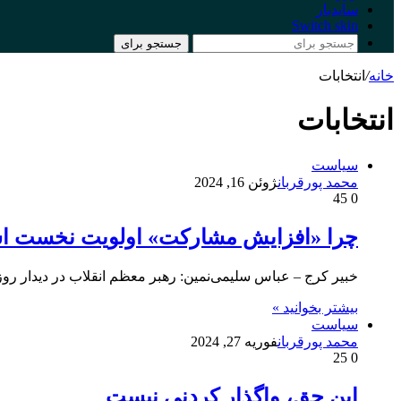
سایدبار
Switch skin
جستجو برای
خانه
/
انتخابات
انتخابات
سیاست
محمد پورقربان
ژوئن 16, 2024
45
0
چرا «افزایش مشارکت» اولویت نخست 
خبیر کرج – عباس سلیمی‌نمین: رهبر معظم انقلاب در دیدار رو
بیشتر بخوانید »
سیاست
محمد پورقربان
فوریه 27, 2024
25
0
این حق، واگذار کردنی نیست