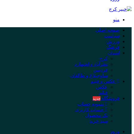
منو
صفحه اصلی
سیاست
ورزش
فرهنگ
استان
کرج
نظرآباد و اشتهارد
فردیس
ساوجبلاغ و طالقان
عکس و فیلم
عکس
فیلم
فروشگاه
جدید
تسویه حساب
حساب کاربری
تک محصول
سبد خرید
ورود