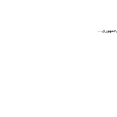
یس‌جمهوری…