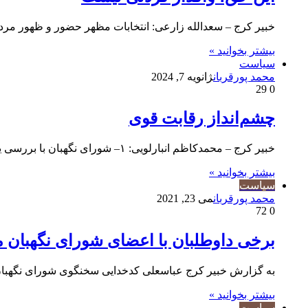
خبیر کرج – سعدالله زارعی: انتخابات مظهر حضور و ظهور م
بیشتر بخوانید »
سیاست
محمد پورقربان
ژانویه 7, 2024
29
0
چشم‌انداز رقابت قوی
خبیر کرج – محمدکاظم انبارلویی: ۱– شورای نگهبان با بررسی یک‌میلیون و هفت‌صد و پنجاه هزار سند، صلاحیت ۱۱ هزار نفر…
بیشتر بخوانید »
سیاست
محمد پورقربان
می 23, 2021
72
0
برخی داوطلبان با اعضای شورای نگهبان م
به گزارش خبیر کرج عباسعلی کدخدایی سخنگوی شورای نگهبان د
بیشتر بخوانید »
سیاست