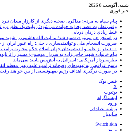
شنبه, آگوست 8 2026
خبر فوری
پیام سپاه به مردم: مذاکره، صحنه دیگری از کارزار میدان نبرد
وقتی نظارت «ضد وفاق» خوانده می‌شود؛ روایت یک نطق و واک
غلط زیادیِ دزدان دریایی
در استخر هم می‌توان شهید شد/ ما آیت الله هاشمی را شهید می‌
ضرورت انسجام ملی و توانمندسازی داخلی؛ راه عبور ایران از 
۱۰۰ نفر از علما و اندیشمندان جهان اسلام حکم محاربه ترامپ و نتانیاهو را صادر کردند
پیام خانواده شهید حاجی‌زاده به سردار موسوی/ مسیر را تا نابو
نظریه‌پرداز آمریکایی: اسرائیل به آتش‌بس پایبند نمی‌ماند
پاسخ عراقچی به تهدیدهای وقیحانه ترامپ علیه رهبر معظم انق
در صورت درگیری اهداف رژیم صهیونیستی از بین خواهند رفت
فیس بوک
X
یوتیوب
اینستاگرام
ورود
نوشته تصادفی
سایدبار
Switch skin
ورود